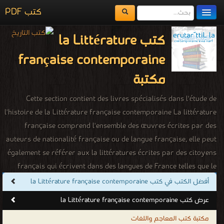
كتب PDF
مكتبة الكتب
كتب la Littérature
المكتبات
française contemporaine
يُقرأ حالياً
مكتبة
الفهرس
Cette section contient des livres spécialisés dans l'étude de
l'histoire de la Littérature française contemporaine La littérature
اضف كتاب
française comprend l'ensemble des œuvres écrites par des
auteurs de nationalité française ou de langue française, elle peut
également se référer aux la littératures écrites par des citoyens
français qui écrivent dans des langues de France telles que le
basque, le breton, etc.. La littérature écrite en langue française
أفضل الكتب في كتب la Littérature française contemporaine
par les personnes d'autres pays tels que la Belgique, la Suisse, le
عرض كتب la Littérature française contemporaine
(surtout au Québec) Canada, le Sénégal, l'Algérie, le Maroc, etc.
مكتبة كتب المعاجم واللغات
se réfère à la littérature francophone. Son histoire commence en