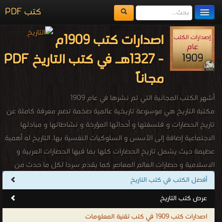
كتب PDF
مكتبة الكتب
اصدارات كتب 1909م
المكتبات
- 1327هـ في كتب التاريخ PDF
يُقرأ حالياً
مجاناً
الفهرس
أشهر الكتب المجانية التي تم نشرها في عام 1909
اضف كتاب
مكتبة التاريخ هي موسوعة تاريخية عالمية ضخمة تضم معرفة كاملة عن
تاريخ الحضارات و فلسفتها و أحداثها المؤرخة و نشاطاتها و مبادئها
الاجتماعية إضافة إلى الأسس و السلوكيات النفسية بها. التاريخ له أهمية
عظيمة حيث يشمل تاريخ الحضارات كلها بما فيها الحضارات العربية و
الاسلامية و حضارات العالم المعاصر كما يقدم سردا لكل ما حدث من
أحداث تاريخية في شتى البلدان فيكون بذلك هو الأساس في المحافظة
أفضل الكتب في كتب التاريخ
على تاريخ و عادات و تقاليد الدول و الحضارات كما يقوم بالتأشير على
عرض كتب التاريخ
السمات التى كانت و مازالت تميز كل حضارة على حدة سواء كانت هذة
اصدارات كتب 1909 في كتب تقنية المعلومات
الحضارات شرقية أم غربية و لا ننسى انه يلعب الدور الاكبر و الاهم فى