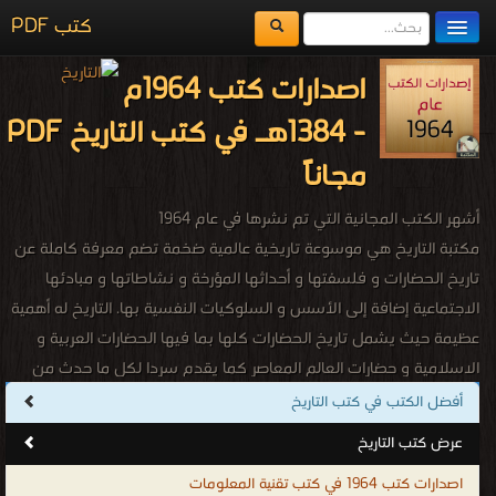
كتب PDF
مكتبة الكتب
اصدارات كتب 1964م
المكتبات
- 1384هـ في كتب التاريخ PDF
يُقرأ حالياً
مجاناً
الفهرس
أشهر الكتب المجانية التي تم نشرها في عام 1964
اضف كتاب
مكتبة التاريخ هي موسوعة تاريخية عالمية ضخمة تضم معرفة كاملة عن
تاريخ الحضارات و فلسفتها و أحداثها المؤرخة و نشاطاتها و مبادئها
الاجتماعية إضافة إلى الأسس و السلوكيات النفسية بها. التاريخ له أهمية
عظيمة حيث يشمل تاريخ الحضارات كلها بما فيها الحضارات العربية و
الاسلامية و حضارات العالم المعاصر كما يقدم سردا لكل ما حدث من
أحداث تاريخية في شتى البلدان فيكون بذلك هو الأساس في المحافظة
أفضل الكتب في كتب التاريخ
على تاريخ و عادات و تقاليد الدول و الحضارات كما يقوم بالتأشير على
عرض كتب التاريخ
السمات التى كانت و مازالت تميز كل حضارة على حدة سواء كانت هذة
اصدارات كتب 1964 في كتب تقنية المعلومات
الحضارات شرقية أم غربية و لا ننسى انه يلعب الدور الاكبر و الاهم فى