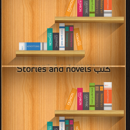
»»
»
4
3
2
1
«
جميع الحقوق محفوظة لدى دور النشر والمؤلفون والموقع غير مسؤل عن
الكتب المضافة بواسطة المستخدمون.
للتبليغ عن كتاب محمي بحقوق
طبع فضلا اتصل بنا
مكتبة الكتب
منصة المكتبة
سياسة الخصوصية
·
اتفاقية الاستخدام
·
اتصل بنا
كتب pdf
Privacy
·