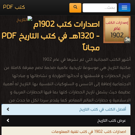
كتب PDF
مكتبة الكتب
اصدارات كتب 1902م
المكتبات
- 1320هـ في كتب التاريخ PDF
يُقرأ حالياً
مجاناً
الفهرس
أشهر الكتب المجانية التي تم نشرها في عام 1902
اضف كتاب
مكتبة التاريخ هي موسوعة تاريخية عالمية ضخمة تضم معرفة كاملة عن
تاريخ الحضارات و فلسفتها و أحداثها المؤرخة و نشاطاتها و مبادئها
الاجتماعية إضافة إلى الأسس و السلوكيات النفسية بها. التاريخ له أهمية
عظيمة حيث يشمل تاريخ الحضارات كلها بما فيها الحضارات العربية و
الاسلامية و حضارات العالم المعاصر كما يقدم سردا لكل ما حدث من
أحداث تاريخية في شتى البلدان فيكون بذلك هو الأساس في المحافظة
أفضل الكتب في كتب التاريخ
على تاريخ و عادات و تقاليد الدول و الحضارات كما يقوم بالتأشير على
عرض كتب التاريخ
السمات التى كانت و مازالت تميز كل حضارة على حدة سواء كانت هذة
اصدارات كتب 1902 في كتب تقنية المعلومات
الحضارات شرقية أم غربية و لا ننسى انه يلعب الدور الاكبر و الاهم فى