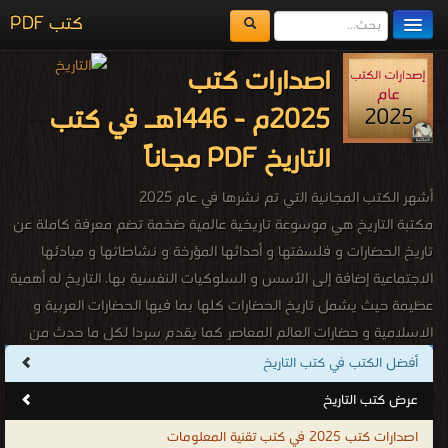
كتب PDF
مكتبة الكتب
اصدارات كتب
المكتبات
2025م - 1446هـ في كتب
يُقرأ حالياً
التاريخ PDF مجاناً
الفهرس
أشهر الكتب المجانية التي تم نشرها في عام 2025
اضف كتاب
مكتبة التاريخ هي موسوعة تاريخية عالمية ضخمة تضم معرفة كاملة عن
تاريخ الحضارات و فلسفتها و أحداثها المؤرخة و نشاطاتها و مبادئها
الاجتماعية إضافة إلى الأسس و السلوكيات النفسية بها. التاريخ له أهمية
عظيمة حيث يشمل تاريخ الحضارات كلها بما فيها الحضارات العربية و
الاسلامية و حضارات العالم المعاصر كما يقدم سردا لكل ما حدث من
أحداث تاريخية في شتى البلدان فيكون بذلك هو الأساس في المحافظة
أفضل الكتب في كتب التاريخ
على تاريخ و عادات و تقاليد الدول و الحضارات كما يقوم بالتأشير على
عرض كتب التاريخ
السمات التى كانت و مازالت تميز كل حضارة على حدة سواء كانت هذة
اصدارات كتب 2025 في كتب تقنية المعلومات
الحضارات شرقية أم غربية و لا ننسى انه يلعب الدور الاكبر و الاهم فى