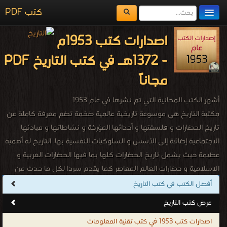
كتب PDF
مكتبة الكتب
اصدارات كتب 1953م
المكتبات
- 1372هـ في كتب التاريخ PDF
يُقرأ حالياً
مجاناً
الفهرس
أشهر الكتب المجانية التي تم نشرها في عام 1953
اضف كتاب
مكتبة التاريخ هي موسوعة تاريخية عالمية ضخمة تضم معرفة كاملة عن
تاريخ الحضارات و فلسفتها و أحداثها المؤرخة و نشاطاتها و مبادئها
الاجتماعية إضافة إلى الأسس و السلوكيات النفسية بها. التاريخ له أهمية
عظيمة حيث يشمل تاريخ الحضارات كلها بما فيها الحضارات العربية و
الاسلامية و حضارات العالم المعاصر كما يقدم سردا لكل ما حدث من
أحداث تاريخية في شتى البلدان فيكون بذلك هو الأساس في المحافظة
أفضل الكتب في كتب التاريخ
على تاريخ و عادات و تقاليد الدول و الحضارات كما يقوم بالتأشير على
عرض كتب التاريخ
السمات التى كانت و مازالت تميز كل حضارة على حدة سواء كانت هذة
اصدارات كتب 1953 في كتب تقنية المعلومات
الحضارات شرقية أم غربية و لا ننسى انه يلعب الدور الاكبر و الاهم فى