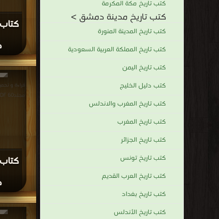
كتاب 
د
قراءة و تحم
مجلد46 PDF مجانا | مكتبة >
كتاب 