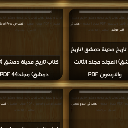
المؤلفون والموقع غير مسؤل عن الكتب المضافة بواسطة المستخدمون.
للتبليغ عن
سة الخصوصية
·
اتفاقية الاستخدام
·
اتصل بنا
كتب pdf
Privacy
·
ع الحقوق محفوظة لأصحابها ..
اذا رأيت كتاب له حقوق ملكيه فضلاً اضغط هنا وأبلغنا 
برعاية
موسوعة الإبداع