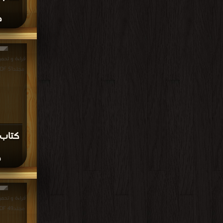
كتاب 
دمشق)
قراءة و تحم
المجلد السابع والث
كتاب 
د