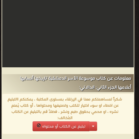
معلومات عن كتاب موسوعة الأسر الدمشقية تاريخها أنسابها
أعلامها الجزء الثاني: الدالاتي:
شكراً لمساهمتكم معنا في الإرتقاء بمستوى المكتبة ، يمكنكم االتبليغ
عن اخطاء او سوء اختيار للكتب وتصنيفها ومحتواها ، أو كتاب يُمنع
نشره ، او محمي بحقوق طبع ونشر ، فضلاً قم بالتبليغ عن الكتاب
المُخالف:
تبليغ عن الكتاب أو محتواه