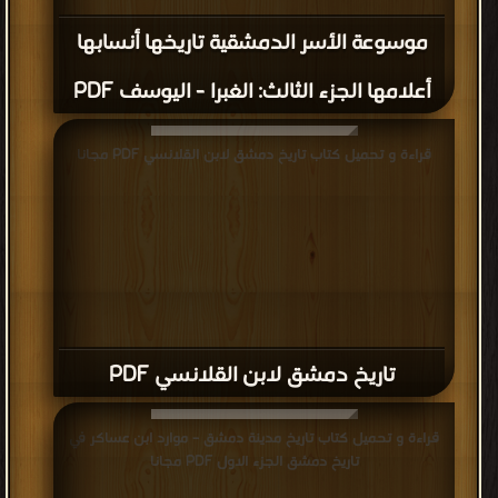
موسوعة الأسر الدمشقية تاريخها أنسابها
أعلامها الجزء الثالث: الغبرا - اليوسف PDF
قراءة و تحميل كتاب تاريخ دمشق لابن القلانسي PDF مجانا
تاريخ دمشق لابن القلانسي PDF
قراءة و تحميل كتاب تاريخ مدينة دمشق – موارد ابن عساكر في
تاريخ دمشق الجزء الاول PDF مجانا