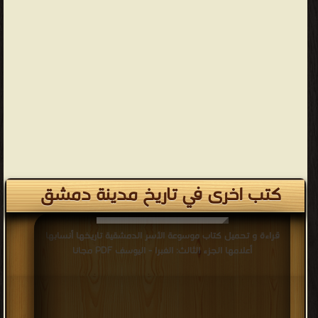
كتب اخرى في تاريخ مدينة دمشق
قراءة و تحميل كتاب موسوعة الأسر الدمشقية تاريخها أنسابها
أعلامها الجزء الثالث: الغبرا - اليوسف PDF مجانا