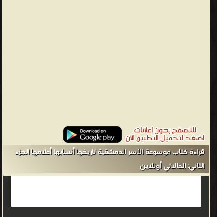
الأسر الدمشقية وحكاية لقب أسرة. د. عدنان الخطيب أطباء دمشق في
مطلع القرن العشرين , بدر الدين الشلاح حي الميدان بدمشق ورحلة
محمل الحج , أحمد إيبش صورة التلغراف الذي أرسلته الجمعيات السورية
للمطالبة بالاستقلال التام مكتب عنبر .. المبنى والمعنى , مقال بقلم
الأستاذ غسان كلاس تاريخ كرة القدم في دمشق.
محمد شريف عدنان الصواف - ❰ له مجموعة من الإنجازات والمؤلفات
أبرزها ❞ بين السنة والشيعة، المسائل الفقهية التي خالف فيها الشيعة
الإمامية المذاهب الأربعة ❝ ❞ موسوعة الأسر الدمشقية تاريخها أنسابها
أعلامها الجزء الأول: آغريبوظ - الخيمي ❝ ❞ موسوعة الأسر الدمشقية
تاريخها أنسابها أعلامها الجزء الثاني: الدالاتي ❝ ❞ موسوعة الأسر
الدمشقية تاريخها أنسابها أعلامها الجزء الثالث: الغبرا - اليوسف ❝
قراءة كتاب موسوعة الأسر الدمشقية تاريخها أنسابها أعلامها الجزء
الناشرين : ❞ بيت الحكمة للثقافة ❝ ❱
الثاني: الدالاتي أونلاين
من تاريخ مدينة دمشق كتب تاريخ العالم العربي - مكتبة كتب التاريخ.