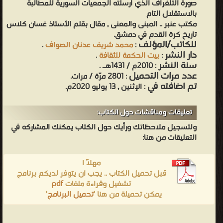
صورة التلغراف الذي أرسلته الجمعيات السورية للمطالبة
بالاستقلال التام
مكتب عنبر .. المبنى والمعنى , مقال بقلم الأستاذ غسان كلاس
تاريخ كرة القدم في دمشق.
للكاتب/المؤلف
:
محمد شريف عدنان الصواف
.
دار النشر
:
بيت الحكمة للثقافة
.
سنة النشر
: 2010م / 1431هـ .
عدد مرات التحميل
: 2801 مرّة / مرات.
تم اضافته في
: الإثنين , 13 يوليو 2020م.
تعليقات ومناقشات حول الكتاب:
ولتسجيل ملاحظاتك ورأيك حول الكتاب يمكنك المشاركه في
التعليقات من هنا:
مهلاً !
قبل تحميل الكتاب .. يجب ان يتوفر لديكم برنامج
تشغيل وقراءة ملفات
pdf
يمكن تحميلة من هنا '
تحميل البرنامج
'