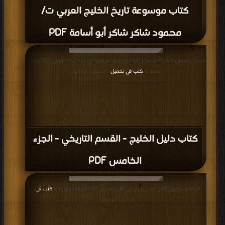
كتاب موسوعة تاريخ الخليج العربي ت/
محمود شاكر شاكر أبو أسامة PDF
قراءة و تحميل كتاب كتاب دليل الخليج - القسم التاريخي - الجزء الخامس PDF مجانا |
مكتبة >
كتب في تحميل
| التحميل : مرة/مرات
كتاب دليل الخليج - القسم التاريخي - الجزء
الخامس PDF
قراءة و تحميل كتاب كتاب وجع فى قلب الخليج PDF مجانا | مكتبة >
كتب في
|
التحميل : مرة/مرات