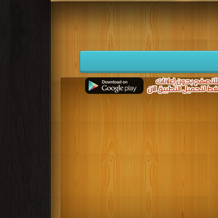
 بلفرنت
مرة/مرات