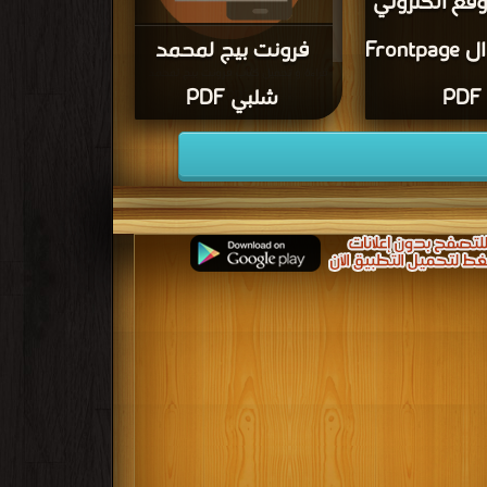
وقع الكتروني
بواسطة ال Frontpage
فرونت بيج لمحمد
قراءة و تحميل كتاب فرونت بيج لمحمد
PDF
شلبي PDF
شلبي PDF مجانا