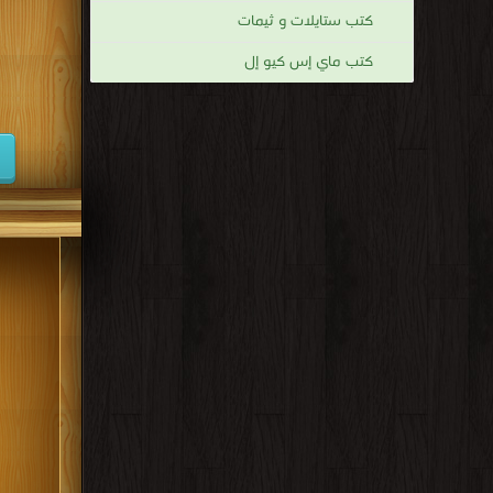
كتب ستايلات و ثيمات
كتب ماي إس كيو إل