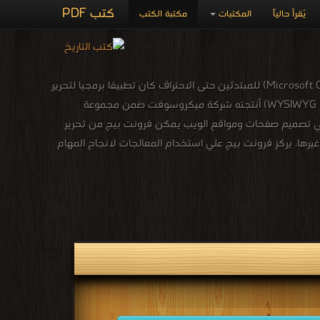
كتب PDF
يُقرأ حالياً
المكتبات
مكتبة الكتب
قسم يحتوي على كتب لشرح مايكروسوفت أوفيس فرونت بيج (بالإنجليزية: Microsoft Office Frontpage)‏ للمبتدئين حتى الاحتراف كان تطبيقا برمجيا لتحرير
إتش تي إم إل وتصميم وإدارة مواقع الويب يطبق مفهوم ما تراه هو ما تحصل عليه (بالإنجليزية WYSIWYG) أنتجته شركة ميكروسوفت ضمن مجموعة
 تصميم صفحات ومواقع الويب يمكن فرونت بيج من تحرير
رها. يركز فرونت بيج علي استخدام المعالجات لانجاح المهام