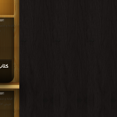
|
قريش PDF مجانا | مكتبة >