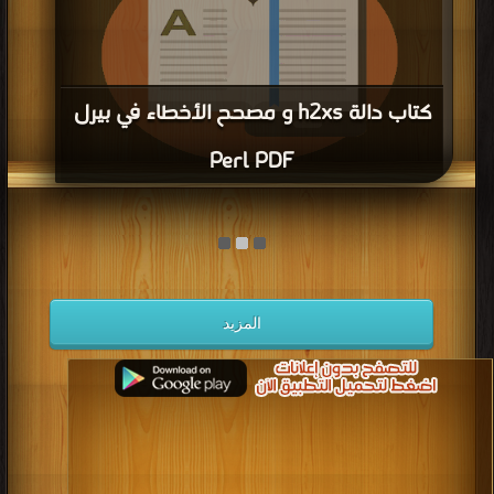
كتاب دالة h2xs و مصحح الأخطاء في بيرل
Perl PDF
قراءة و تحميل كتاب كتاب دالة h2xs و مصحح الأخطاء في بيرل Perl PDF مجانا |
مكتبة >
كتب في
| التحميل : مرة/مرات
المزيد