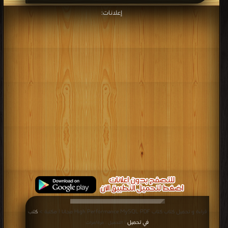
إعلانات:
قراءة و تحميل كتاب كتاب High Performance MySQL PDF مجانا | مكتبة >
كتب
في تحميل
| التحميل : مرة/مرات