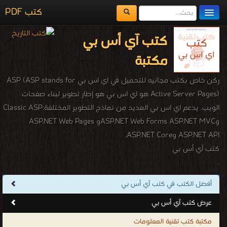
كتب PDF
مكتبة الكتب
كتب آي أس بي
المكتبات
مكتبة
يُقرأ حالياً
ركن خاص بكتب مجانيه للتحميل في اي اس بي ASP (ASP stands for
الفهرس
Active Server Pages) هو اي اس بي هو إطار تطوير لبناء صفحات
الويب. يدعم اي اس بي العديد من نماذج التطوير المختلفة:Classic ASP
اضف كتاب
وASP.NET Web Forms ASP.NET MVCو ASP.NET Web Pages
ASP.NET API وASP.NET Core.
كتب آي أس بي
.
أفضل الكتب في كتب آي أس بي
عرض كتب آي أس بي
مكتبة كتب تقنية المعلومات