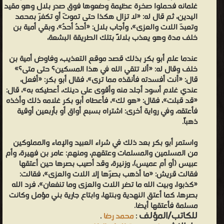
غلمانه فحملوا صخرة عظيمة وضعوها فوق صدر بلال وهو مقيد
اليدين، ثم قال له: «لا تزال هكذا حتى تموتَ أو تكفرَ بمحمد
وتعبدَ اللات والعزى»، وأجاب بلال: «أحدٌ أحدٌ»، وبقي أمية بن
خلف مدة وهو يعذب بلالاً بتلك الطريقة البشعة،
عندما علم أبو بكر بذلك قصد موقع التعذيب، وفاوض أمية بن
خلف وقال له: «ألا تتقي الله في هذا المسكين؟ حتى متى؟»
قال: «أنت أفسدته فأنقذه مما ترى»، فقال أبو بكر: «أفعل،
عندي غلام أسود أجلد منه وأقوى على دينك، أعطيكه به»، قال:
«قد قبلت»، فقال: «هو لك»، فأعطاه أبو بكر غلامه ذلك وأخذه
فأعتقه، وفي رواية أخرى: اشتراه بسبع أواق أو بأربعين أوقية
ذهباً.
واستمر أبو بكر بعد ذلك في شراء العبيد والإماء والمملوكين
من المسلمين والمسلمات وعتقهم، ومنهم: عامر بن فهيرة، وأم
عبيس (أو أم عميس)، وزنيرة، وقد أصيب بصرها حين أعتقها
فقالت قريش: «ما أذهب بصرَها إلا اللات والعزى»، فقالت:
«كذبوا، وبيت الله ما تضر اللات والعزى وما تنفعان»، فرد الله
بصرها، كما أعتق النهدية وبنتها، وابتاع جارية بني مؤمل وكانت
مسلمة فأعتقها أيضا.
للكاتب/المؤلف
:
محمد رضا
.