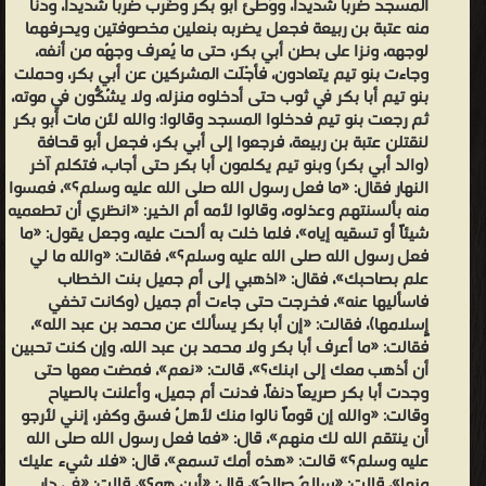
المسجد ضرباً شديداً، ووُطئ أبو بكر وضُرب ضرباً شديداً، ودنا
منه عتبة بن ربيعة فجعل يضربه بنعلين مخصوفتين ويحرفهما
لوجهه، ونزا على بطن أبي بكر، حتى ما يُعرف وجهُه من أنفه،
وجاءت بنو تيم يتعادون، فأجْلَت المشركين عن أبي بكر، وحملت
بنو تيم أبا بكر في ثوب حتى أدخلوه منزله، ولا يشُكُّون في موته،
ثم رجعت بنو تيم فدخلوا المسجد وقالوا: والله لئن مات أبو بكر
لنقتلن عتبة بن ربيعة، فرجعوا إلى أبي بكر، فجعل أبو قحافة
(والد أبي بكر) وبنو تيم يكلمون أبا بكر حتى أجاب، فتكلم آخر
النهار فقال: «ما فعل رسول الله صلى الله عليه وسلم؟»، فمسوا
منه بألسنتهم وعذلوه، وقالوا لأمه أم الخير: «انظري أن تطعميه
شيئاً أو تسقيه إياه»، فلما خلت به ألحت عليه، وجعل يقول: «ما
فعل رسول الله صلى الله عليه وسلم؟»، فقالت: «والله ما لي
علم بصاحبك»، فقال: «اذهبي إلى أم جميل بنت الخطاب
فاسأليها عنه»، فخرجت حتى جاءت أم جميل (وكانت تخفي
إٍسلامها)، فقالت: «إن أبا بكر يسألك عن محمد بن عبد الله»،
فقالت: «ما أعرف أبا بكر ولا محمد بن عبد الله، وإن كنت تحبين
أن أذهب معك إلى ابنك؟»، قالت: «نعم»، فمضت معها حتى
وجدت أبا بكر صريعاً دنفاً، فدنت أم جميل، وأعلنت بالصياح
وقالت: «والله إن قوماً نالوا منك لأهلُ فسق وكفر، إنني لأرجو
أن ينتقم الله لك منهم»، قال: «فما فعل رسول الله صلى الله
عليه وسلم؟» قالت: «هذه أمك تسمع»، قال: «فلا شيء عليك
منها»، قالت: «سالمٌ صالحٌ»، قال: «أين هو؟»، قالت: «في دار