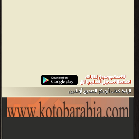
فبدأ بإدارة شؤون الدولة الإسلامية من تعيين الولاة والقضاء وتسيير
الجيوش، وارتدت كثير من القبائل العربية عن الإسلام، فأخذ يقاتلها
ويُرسل الجيوش لمحاربتها حتى أخضع الجزيرة العربية بأكملها تحت الحُكم
الإسلامي، ولما انتهت حروب الرِّدة، بدأ أبو بكر بتوجيه الجيوش الإسلامية
لفتح العراق وبلاد الشَّام، ففتح مُعظم العراق وجزءًا كبيرًا من أرض الشَّام.
توفي أبو بكر يوم الإثنين 22 جمادى الآخرة سنة 13هـ، وكان عمره ثلاثاً
وستين سنة، فخلفه من بعده عمر بن الخطَّاب. كان إسلام أبي بكر وليد
رحلة طويلة في البحث عن الدين الذي يراه الحق، والذي ينسجم برأيه مع
الفطرة السليمة ويلبي رغباتها، فقد كان بحكم عمله التجاري كثير
الأسفار، قطع الفيافي والصحاري، والمدن والقرى في الجزيرة العربية،
وتنقل من شمالها إلى جنوبها، ومن شرقها إلى غربها، واتصل اتصالاً وثيقاً
قراءة كتاب أبوبكر الصديق أونلاين
بأصحاب الديانات المختلفة وبخاصة النصرانية، وقد حدث أبو بكر عن ذلك
فقال: كنت جالساً بفناء الكعبة، وكان زيد بن عمرو بن نفيل قاعداً، فمر
أمية بن أبي الصلت، فقال: «كيف أصبحت يا باغي الخير؟»، قال: «بخير»،
قال: «وهل وجدت؟»، قال: «لا»، فقال: كل دين يوم القيامة إلا ما مضى
في الحنيفية بورُ أما إن هذا النبي الذي يُنتظر منا أو منكم، يقول أبو بكر: