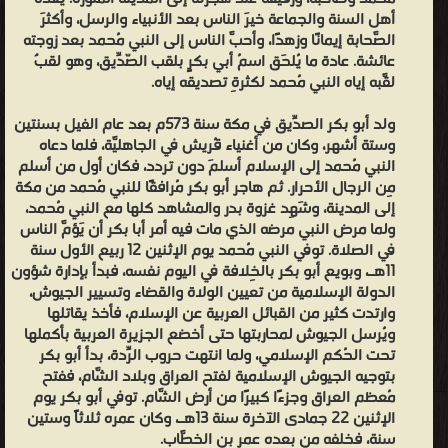
مع النبي صلى الله عليه وسلم أبو بكر الصديق». وعندما أسلم أبو بكر سُرَّ
أهل السنة والجماعة خيرَ الناس بعد الأنبياء والرسل، وأكثرَ
النبيُّ محمدٌ سروراً كبيراً، فعن السيدة عائشة أنها قالت: «خرج أبو بكر
الصَّحابة إيمانًا وزهدًا، وأحبَّ الناس إلى النبي مُحمد بعد زوجته
يريد رسول الله صلى الله عليه وسلم، وكان له صديقاً في الجاهلية، فلقيه
عائشة. عادة ما يُلحَق اسمُ أبي بكرٍ بلقب الصّدِّيق، وهو لقبٌ
لقَّبه إياه النبي مُحمد لكثرةِ تصديقه إياه.
فقال: «يا أبا القاسم فقدت من مجالس قومك واتهموك بالعيب لآبائها
وأمهاتها»، فقال رسول الله صلى الله عليه وسلم: «إني رسول الله أدعوك
ولد أبو بكر الصدِّيق في مكة سنة 573م بعد عام الفيل بسنتين
إلى الله»، فلما فرغ كلامه أسلم أبو بكر، فانطلق عنه رسول الله صلى الله
وستة أشهر، وكان من أغنياء قُريش في الجاهليَّة، فلما دعاه
عليه وسلم وما بين الأخشبين أحد أكثر سروراً منه بإسلام أبي بكر».
النبي مُحمد إلى الإسلام أسلمَ دون تردد، فكان أول من أسلم
مِن الرجال الأحرار. ثم هاجر أبو بكر مُرافقًا للنبي مُحمد من مكة
الدعوة إلى الإسلام بعد إسلام أبي بكر، بدأ يدعو إلى الإسلام مَن وثق
إلى المدينة، وشَهِد غزوة بدر والمشاهد كلها مع النبي مُحمد،
به من قومه ممن يغشاه ويجلس إليه، فأسلم على يديه: الزبير بن العوام،
ولما مرض النبي مرضه الذي مات فيه أمر أبا بكر أن يَؤمَّ الناس
وعثمان بن عفان، وطلحة بن عبيد الله، وسعد بن أبي وقاص، وعبد
في الصلاة. توفي النبي مُحمد يوم الإثنين 12 ربيع الأول سنة
11هـ، وبويع أبو بكر بالخِلافة في اليوم نفسه، فبدأ بإدارة شؤون
الرحمن بن عوف، فانطلقوا إلى النبي محمد ومعهم أبو بكر، فعرض
الدولة الإسلامية من تعيين الولاة والقضاء وتسيير الجيوش،
عليهم الإسلام وقرأ عليهم القرآن وأنبأهم بحق الإسلام فآمنوا، ثم جاء
وارتدت كثير من القبائل العربية عن الإسلام، فأخذ يقاتلها
بعثمان بن مظعون، وأبي عبيدة بن الجراح، وأبي سلمة بن عبد الأسد،
ويُرسل الجيوش لمحاربتها حتى أخضع الجزيرة العربية بأكملها
والأرقم بن أبي الأرقم فأسلموا، كما دعا أبو بكر أسرته وعائلته، فأسلمت
تحت الحُكم الإسلامي، ولما انتهت حروب الرِّدة، بدأ أبو بكر
بتوجيه الجيوش الإسلامية لفتح العراق وبلاد الشَّام، ففتح
بناته أسماء وعائشة، وابنه عبد الله، وزوجته أم رومان، وخادمه عامر بن
مُعظم العراق وجزءًا كبيرًا من أرض الشَّام. توفي أبو بكر يوم
فهيرة. ولما اجتمع أصحاب النبي محمد، وكانوا ثمانية وثلاثين رجلاً، ألحَّ
الإثنين 22 جمادى الآخرة سنة 13هـ، وكان عمره ثلاثاً وستين
أبو بكر على النبي في الظهور، فقال: «يا أبا بكر إنا قليل»، فلم يزل أبو بكر
سنة، فخلفه من بعده عمر بن الخطَّاب.