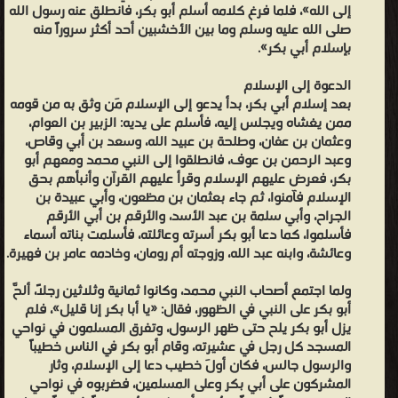
إلى الله»، فلما فرغ كلامه أسلم أبو بكر، فانطلق عنه رسول الله
فقالت: «كذبوا، وبيت الله ما تضر اللات والعزى وما تنفعان»، فرد الله
صلى الله عليه وسلم وما بين الأخشبين أحد أكثر سروراً منه
بصرها، كما أعتق النهدية وبنتها، وابتاع جارية بني مؤمل وكانت مسلمة
بإسلام أبي بكر».
فأعتقها أيضا.
الدعوة إلى الإسلام
محمد رضا - ❰ له مجموعة من الإنجازات والمؤلفات أبرزها ❞ أبو بكر
بعد إسلام أبي بكر، بدأ يدعو إلى الإسلام مَن وثق به من قومه
الصديق أول الخلفاء الراشدين (ط. الحلبي) ❝ ❞ أبوبكر الصديق ❝ ❞ ذي
ممن يغشاه ويجلس إليه، فأسلم على يديه: الزبير بن العوام،
النورين عثمان بن عفان الخليفة الثالث ❝ الناشرين : ❞ دار الكتب العلمية
وعثمان بن عفان، وطلحة بن عبيد الله، وسعد بن أبي وقاص،
وعبد الرحمن بن عوف، فانطلقوا إلى النبي محمد ومعهم أبو
بلبنان ❝ ❞ مطبعة مصطفى البابي الحلبي ❝ ❞ كتب عربية للنشر
بكر، فعرض عليهم الإسلام وقرأ عليهم القرآن وأنبأهم بحق
الإلكتروني ❝ ❱
الإسلام فآمنوا، ثم جاء بعثمان بن مظعون، وأبي عبيدة بن
من عصر الخلافة الإسلامية كتب التاريخ الإسلامي - مكتبة كتب التاريخ.
الجراح، وأبي سلمة بن عبد الأسد، والأرقم بن أبي الأرقم
فأسلموا، كما دعا أبو بكر أسرته وعائلته، فأسلمت بناته أسماء
وعائشة، وابنه عبد الله، وزوجته أم رومان، وخادمه عامر بن فهيرة.
ولما اجتمع أصحاب النبي محمد، وكانوا ثمانية وثلاثين رجلاً، ألحَّ
أبو بكر على النبي في الظهور، فقال: «يا أبا بكر إنا قليل»، فلم
يزل أبو بكر يلح حتى ظهر الرسول، وتفرق المسلمون في نواحي
المسجد كل رجل في عشيرته، وقام أبو بكر في الناس خطيباً
والرسول جالس، فكان أولَ خطيب دعا إلى الإسلام، وثار
المشركون على أبي بكر وعلى المسلمين، فضربوه في نواحي