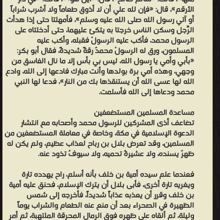
الأرقم»، قال: «فإن لله علي أن لا أذوق طعاماً ولا أشرب شراباً
أو آتي رسول الله صلى الله عليه وسلم»، فأمهلتا حتى إذا هدأت
الرِّجل وسكن الناس خرجتا به يتكئ عليهما، حتى أدخلتاه على
الرسول محمد، فأكب عليه الرسولُ فقبله، وأكب عليه
المسلمون، ورق له الرسولُ محمدٌ رقةً شديدةً، فقال أبو بكر:
«بأبي وأمي يا رسول الله، ليس بي بأس إلا ما نال الفاسق من
وجهي، وهذه أمي برة بولدها وأنت مبارك فادعها إلى الله، وادع
الله لها عسى الله أن يستنقذها بك من النار»، فدعا لها النبي
محمد ودعاها إلى الله فأسلمت.
مساعدة المسلمين المستضعفين
تضاعف أذى المشركين للرسول محمد وأصحابه مع انتشار
الدعوة الإسلامية في مكة، وخاصة في معاملة المستضعفين من
المسلمين، وقد تعرض بلال بن رباح لعذاب عظيم، ولم يكن له
ظهرٌ يسنده، ولا عشيرةٌ تحميه، ولا سيوفٌ تذود عنه.
فعندما علم سيده أمية بن خلف بأنه أسلم، راح يهدده تارة
ويغريه تارة أخرى، فأبى بلال أن يترك الإسلام، فحنق عليه أمية
بن خلف وقرر أن يعذبه عذاباً شديداً، فأخرجه إلى شمس
الظهيرة في الصحراء بعد أن منع عنه الطعام والشراب يوماً
وليلة، ثم ألقاه على ظهره فوق الرمال المحرقة الملتهبة، ثم أمر