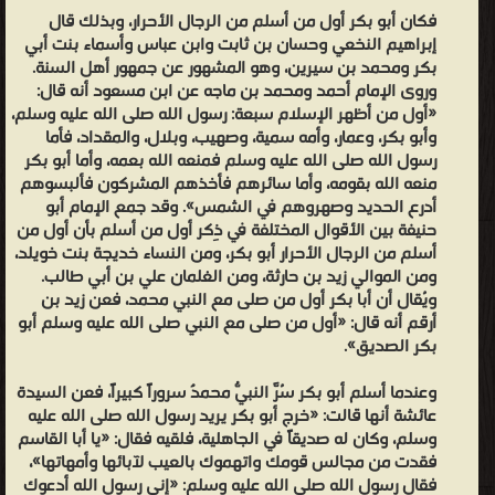
يسنده، ولا عشيرةٌ تحميه، ولا سيوفٌ تذود عنه. فعندما علم سيده أمية
فكان أبو بكر أول من أسلم من الرجال الأحرار، وبذلك قال
بن خلف بأنه أسلم، راح يهدده تارة ويغريه تارة أخرى، فأبى بلال أن يترك
إبراهيم النخعي وحسان بن ثابت وابن عباس وأسماء بنت أبي
بكر ومحمد بن سيرين، وهو المشهور عن جمهور أهل السنة.
الإسلام، فحنق عليه أمية بن خلف وقرر أن يعذبه عذاباً شديداً، فأخرجه
وروى الإمام أحمد ومحمد بن ماجه عن ابن مسعود أنه قال:
إلى شمس الظهيرة في الصحراء بعد أن منع عنه الطعام والشراب يوماً
«أول من أظهر الإسلام سبعة: رسول الله صلى الله عليه وسلم،
وليلة، ثم ألقاه على ظهره فوق الرمال المحرقة الملتهبة، ثم أمر غلمانه
وأبو بكر، وعمار، وأمه سمية، وصهيب، وبلال، والمقداد، فأما
فحملوا صخرة عظيمة وضعوها فوق صدر بلال وهو مقيد اليدين، ثم قال
رسول الله صلى الله عليه وسلم فمنعه الله بعمه، وأما أبو بكر
منعه الله بقومه، وأما سائرهم فأخذهم المشركون فألبسوهم
له: «لا تزال هكذا حتى تموتَ أو تكفرَ بمحمد وتعبدَ اللات والعزى»،
أدرع الحديد وصهروهم في الشمس». وقد جمع الإمام أبو
وأجاب بلال: «أحدٌ أحدٌ»، وبقي أمية بن خلف مدة وهو يعذب بلالاً بتلك
حنيفة بين الأقوال المختلفة في ذِكر أول من أسلم بأن أول من
الطريقة البشعة، عندما علم أبو بكر بذلك قصد موقع التعذيب، وفاوض
أسلم من الرجال الأحرار أبو بكر، ومن النساء خديجة بنت خويلد،
ومن الموالي زيد بن حارثة، ومن الغلمان علي بن أبي طالب.
أمية بن خلف وقال له: «ألا تتقي الله في هذا المسكين؟ حتى متى؟»
ويُقال أن أبا بكر أول من صلى مع النبي محمد، فعن زيد بن
قال: «أنت أفسدته فأنقذه مما ترى»، فقال أبو بكر: «أفعل، عندي غلام
أرقم أنه قال: «أول من صلى مع النبي صلى الله عليه وسلم أبو
أسود أجلد منه وأقوى على دينك، أعطيكه به»، قال: «قد قبلت»، فقال:
بكر الصديق».
«هو لك»، فأعطاه أبو بكر غلامه ذلك وأخذه فأعتقه، وفي رواية أخرى:
وعندما أسلم أبو بكر سُرَّ النبيُّ محمدٌ سروراً كبيراً، فعن السيدة
اشتراه بسبع أواق أو بأربعين أوقية ذهباً. واستمر أبو بكر بعد ذلك في
عائشة أنها قالت: «خرج أبو بكر يريد رسول الله صلى الله عليه
شراء العبيد والإماء والمملوكين من المسلمين والمسلمات وعتقهم،
وسلم، وكان له صديقاً في الجاهلية، فلقيه فقال: «يا أبا القاسم
ومنهم: عامر بن فهيرة، وأم عبيس (أو أم عميس)، وزنيرة، وقد أصيب
فقدت من مجالس قومك واتهموك بالعيب لآبائها وأمهاتها»،
فقال رسول الله صلى الله عليه وسلم: «إني رسول الله أدعوك
بصرها حين أعتقها فقالت قريش: «ما أذهب بصرَها إلا اللات والعزى»،