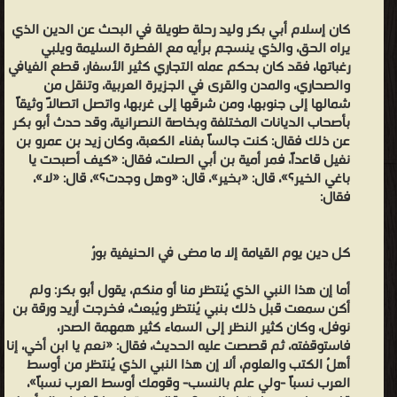
يلح حتى ظهر الرسول، وتفرق المسلمون في نواحي المسجد كل رجل في
كان إسلام أبي بكر وليد رحلة طويلة في البحث عن الدين الذي
عشيرته، وقام أبو بكر في الناس خطيباً والرسول جالس، فكان أولَ خطيب
يراه الحق، والذي ينسجم برأيه مع الفطرة السليمة ويلبي
دعا إلى الإسلام، وثار المشركون على أبي بكر وعلى المسلمين، فضربوه
رغباتها، فقد كان بحكم عمله التجاري كثير الأسفار، قطع الفيافي
في نواحي المسجد ضرباً شديداً، ووُطئ أبو بكر وضُرب ضرباً شديداً، ودنا
والصحاري، والمدن والقرى في الجزيرة العربية، وتنقل من
شمالها إلى جنوبها، ومن شرقها إلى غربها، واتصل اتصالاً وثيقاً
منه عتبة بن ربيعة فجعل يضربه بنعلين مخصوفتين ويحرفهما لوجهه،
بأصحاب الديانات المختلفة وبخاصة النصرانية، وقد حدث أبو بكر
ونزا على بطن أبي بكر، حتى ما يُعرف وجهُه من أنفه، وجاءت بنو تيم
عن ذلك فقال: كنت جالساً بفناء الكعبة، وكان زيد بن عمرو بن
يتعادون، فأجْلَت المشركين عن أبي بكر، وحملت بنو تيم أبا بكر في ثوب
نفيل قاعداً، فمر أمية بن أبي الصلت، فقال: «كيف أصبحت يا
باغي الخير؟»، قال: «بخير»، قال: «وهل وجدت؟»، قال: «لا»،
حتى أدخلوه منزله، ولا يشُكُّون في موته، ثم رجعت بنو تيم فدخلوا
فقال:
المسجد وقالوا: والله لئن مات أبو بكر لنقتلن عتبة بن ربيعة، فرجعوا إلى
أبي بكر، فجعل أبو قحافة (والد أبي بكر) وبنو تيم يكلمون أبا بكر حتى
أجاب، فتكلم آخر النهار فقال: «ما فعل رسول الله صلى الله عليه وسلم؟»،
كل دين يوم القيامة إلا ما مضى في الحنيفية بورُ
فمسوا منه بألسنتهم وعذلوه، وقالوا لأمه أم الخير: «انظري أن تطعميه
أما إن هذا النبي الذي يُنتظر منا أو منكم، يقول أبو بكر: ولم
شيئاً أو تسقيه إياه»، فلما خلت به ألحت عليه، وجعل يقول: «ما فعل
أكن سمعت قبل ذلك بنبي يُنتظر ويُبعث، فخرجت أريد ورقة بن
رسول الله صلى الله عليه وسلم؟»، فقالت: «والله ما لي علم بصاحبك»،
نوفل، وكان كثير النظر إلى السماء كثير همهمة الصدر،
فاستوقفته، ثم قصصت عليه الحديث، فقال: «نعم يا ابن أخي، إنا
فقال: «اذهبي إلى أم جميل بنت الخطاب فاسأليها عنه»، فخرجت حتى
أهلُ الكتب والعلوم، ألا إن هذا النبي الذي يُنتظر من أوسط
جاءت أم جميل (وكانت تخفي إٍسلامها)، فقالت: «إن أبا بكر يسألك عن
العرب نسباً -ولي علم بالنسب- وقومك أوسط العرب نسباً»،
محمد بن عبد الله»، فقالت: «ما أعرف أبا بكر ولا محمد بن عبد الله، وإن