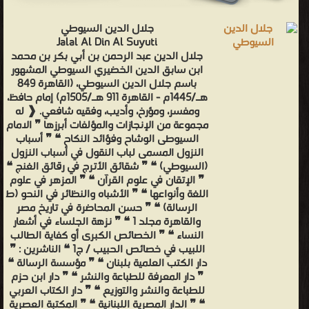
جلال الدين السيوطي
Jalal Al Din Al Suyuti
جلال الدين عبد الرحمن بن أبي بكر بن محمد
ابن سابق الدين الخضيري السيوطي المشهور
باسم جلال الدين السيوطي، (القاهرة 849
هـ/1445م - القاهرة 911 هـ/1505م) إمام حافظ،
ومفسر، ومؤرخ، وأديب، وفقيه شافعي. ❰ له
مجموعة من الإنجازات والمؤلفات أبرزها ❞ الامام
السيوطى الوشاح وفؤائد النكاح ❝ ❞ أسباب
النزول المسمى لباب النقول في أسباب النزول
(السيوطي) ❝ ❞ شقائق الأترج في رقائق الغنج ❝
❞ الإتقان في علوم القرآن ❝ ❞ المزهر في علوم
اللغة وأنواعها ❝ ❞ الأشباه والنظائر في النحو (ط
الرسالة) ❝ ❞ حسن المحاضرة في تاريخ مصر
والقاهرة مجلد 1 ❝ ❞ نزهة الجلساء في أشعار
النساء ❝ ❞ الخصائص الكبرى أو كفاية الطالب
اللبيب في خصائص الحبيب / ج1 ❝ الناشرين : ❞
دار الكتب العلمية بلبنان ❝ ❞ مؤسسة الرسالة ❝
❞ دار المعرفة للطباعة والنشر ❝ ❞ دار ابن حزم
للطباعة والنشر والتوزيع ❝ ❞ دار الكتاب العربي
❝ ❞ الدار المصرية اللبنانية ❝ ❞ المكتبة العصرية