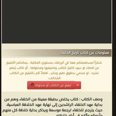
معلومات عن كتاب تاريخ الخلفاء:
شكراً لمساهمتكم معنا في الإرتقاء بمستوى المكتبة ، يمكنكم االتبليغ
عن اخطاء او سوء اختيار للكتب وتصنيفها ومحتواها ، أو كتاب يُمنع
نشره ، او محمي بحقوق طبع ونشر ، فضلاً قم بالتبليغ عن الكتاب
المُخالف:
تبليغ عن الكتاب أو محتواه
وصف الكتاب :
كتاب يختص بطبقة معينة من الخلفاء وهم من
بداية عهد الخلفاء الراشدين إلى نهاية عهد الخلافة العباسية،
حيث يترجم للخلفاء ترجمة موسعة ويذكر بداية خلافة كل منهم
وأعماله وآثاره في أيام خلافته.