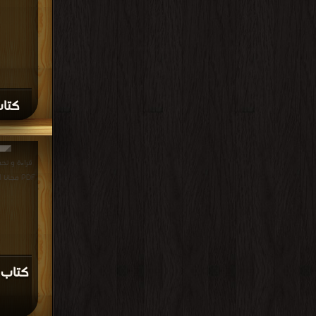
كتاب 
قراءة و تح
PDF مجانا | مكتبة >
كتاب 