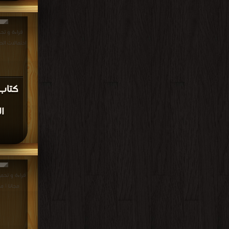
قراءة و تح
احتمالات الصراع والتس
كتاب
ا
مجانا | م