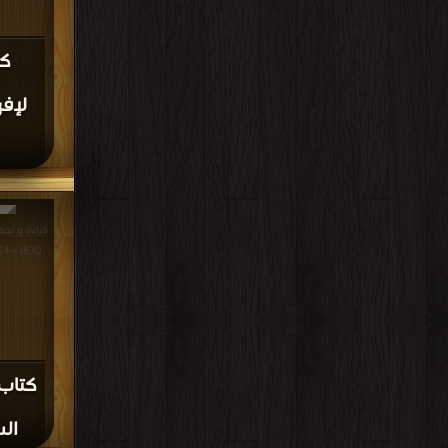
كت
لإفر
قراءة و تحمي
1830 - 1954 PDF مجانا | مكتبة >
كتاب 
السابع: