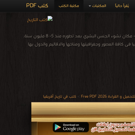
كتب PDF
يُقرأ حالياً
المكتبات
مكتبة الكتب
يبدأ تاريخ أفريقيا بنشوء الجنس البشري، فقد كانت هذه القارة - ووفقاً لعلم الحفريات القديمة - مكان نشوء الجنس البشري بعد تطوره منذ 5- 8 مليون سنة.
تي 90 ألف سنة. كتب تضم تاريخ افريقيا فى كافة العصور وجغرافيتها ومناخها والاقاليم والدول بها
القراءة 2026 Free PDF
>
كتب في تاريخ أفريقيا