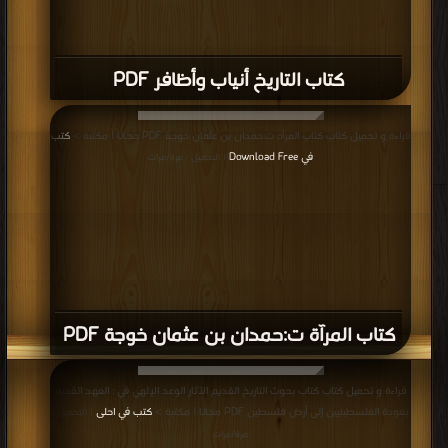
كتاب التاريخ أنياب وأظافر PDF
قراءة و تحميل كتاب كتاب المرآة ت:حمدان بن عثمان خوجة PDF مجانا | مكتبة >
كتب
في Download Free
| التحميل : مرة/مرات
كتاب المرآة ت:حمدان بن عثمان خوجة PDF
قراءة و تحميل كتاب كتاب بحوث التاريخ القديم الآثار الوعد الإلهي في : العهد القديم
بعودة الفلسطينيين إلى أرض فلسطين PDF مجانا | مكتبة >
كتب في احلى
| التحميل :
مرة/مرات