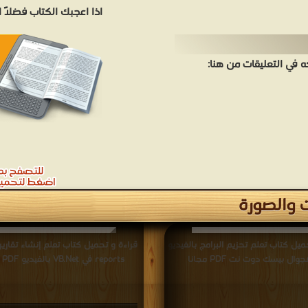
اذا اعجبك الكتاب فضلاً
في التعليقات من هنا:
والصورة
ميل كتاب تعلم تحزيم البرامج بالفيديو
وال بيسك دوت نت PDF مجانا
reports في VB.Net بالفيديو PDF مجانا