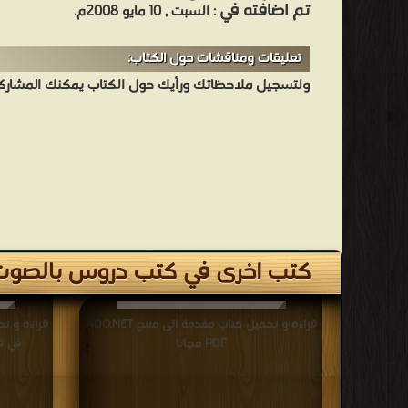
تم اضافته في
: السبت , 10 مايو 2008م.
تعليقات ومناقشات حول الكتاب:
ولتسجيل ملاحظاتك ورأيك حول الكتاب يمكنك المشاركه 
كتب اخرى في كتب دروس بالصوت 
قراءة و تحميل كتاب مقدمة الى منتج ADO.NET
قراءة و تح
PDF مجانا
في فج