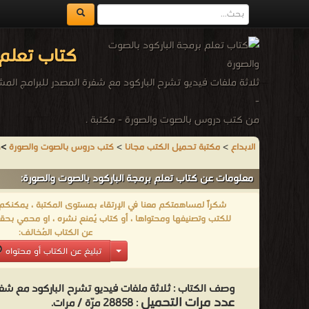
كتاب تعلم 
ثلاثة ملفات فيديو تشرح الباركود مع شفرة المصدر للبرامج المش
-
من كتب دروس بالصوت والصورة - مكتبة .
الابداع
>
مكتبة تحميل الكتب مجانا
>
كتب دروس بالصوت والصورة
>
ك
معلومات عن كتاب تعلم برمجة الباركود بالصوت والصورة:
شكراً لمساهمتكم معنا في الإرتقاء بمستوى المكتبة ، يمكنكم اا
للكتب وتصنيفها ومحتواها ، أو كتاب يُمنع نشره ، او محمي بحقو
عن الكتاب المُخالف:
تبليغ عن الكتاب أو محتواه
وصف الكتاب :
ثلاثة ملفات فيديو تشرح الباركود مع شفر
عدد مرات التحميل
: 28858 مرّة / مرات.