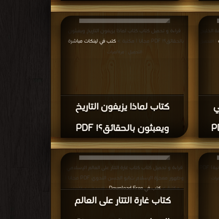
ة الخليج
قراءة و تحميل كتاب كتاب لماذا يزيفون التاريخ ويعبثون
بالحقائق؟! PDF مجانا | مكتبة >
كتب في لينكات مباشرة
| التحميل
|
التحميل : مرة/مرات
ي
كتاب لماذا يزيفون التاريخ
ويعبثون بالحقائق؟! PDF
قراءة و تحميل كتاب كتاب فضائل القدس (ط إلكترونية) PDF
قراءة و تحميل كتاب كتاب غارة التتار على العالم الإسلامي
وظهور معجزة الإسلام ت:ابو الحسن الندوي PDF مجانا |
رات
مكتبة >
كتب في Download Free
| التحميل : مرة/مرات
كتاب غارة التتار على العالم