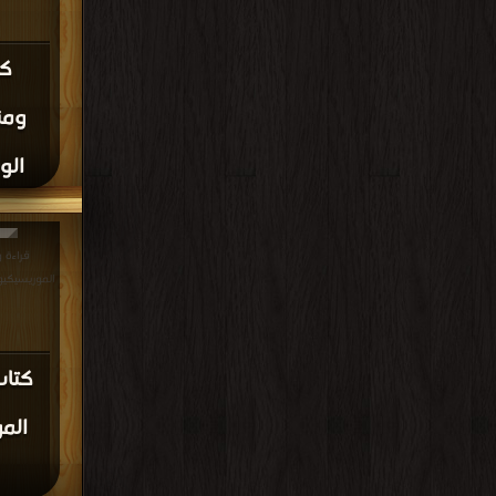
كت
ومن
الو
قراءة 
الموريسيكيون حياة 
كتاب
الم