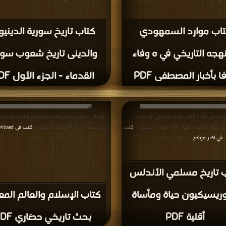
اب موارد السمهودي
كتاب تاريخ سورية الديني
هجه التاريخي في ه وفاء
والدينى تاريخ شعوب سور
فا بأخبار المصطفى PDF
القدماء - الجزء الأول PDF
و تحميل كتاب كتاب تاريخ مسلمي الأندلس
قراءة و تحميل كتاب كتاب الإسلام والعالم المعا
ومأساة أقلية PDF مجانا | مكتبة >
كتب
تاريخي حضاري PDF مجانا | مكتبة >
كتب في Free Download
في اكبر موقع
| التحميل : مرة/مرات
| التحميل : مرة/مرات
 تاريخ مسلمي الأندلس
وريسيكيون حياة ومأساة
كتاب الإسلام والعالم المع
أقلية PDF
بحث تاريخي حضاري PDF