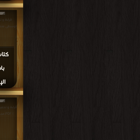
قراءة و ت
الوسطى منذ الفتح ا
كتاب
با
الإ
قراءة و تحمي
) PDF مجانا | مكتبة >