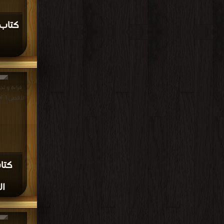
كتاب 
قراءة و تح
الأقصى 1 PDF مجانا | مكتبة >
كتا
ال