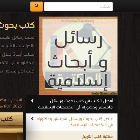
كتب بحوث 
قسم رسائل ماجستير 
بالدراسات العُليا ف
تطلب أبحاثًا خلال فت
و دكتوراه فى التخص
كتب اكبر منتدى بح
.
الابداع
>
مكتب
أفضل الكتب في كتب بحوث ورسائل
2026 Free PDF
ماجستير ودكتوراه في التخصصات الإسلامية
كتب ب
عرض كتب بحوث ورسائل ماجستير ودكتوراه
في التخصصات الإسلامية
مكتبة كتب التاريخ