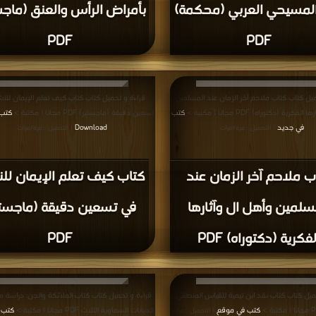
المسيحي العربي (محكمة)
بأمراض الرأس والعنق (ماجس
PDF
PDF
ميل كتاب كتاب ملاحم آخر الزمان عند المسلمين
قراءة و تحميل كتاب كتاب كيف تعلم الإيمان للن
كرية (دكتوراه) PDF مجانا | مكتبة >
كتب
تسعين دقيقة (ماجستير) PDF مجانا | مكتبة >
في جديد
Download
| التحميل : مرة/مرات
| التحميل : مرة/مرات
ب ملاحم آخر الزمان عند
كتاب كيف تعلم الإيمان لل
سلمين وأهل ال وآثارها
في تسعين دقيقة (ماجستي
لفكرية (دكتوراه) PDF
PDF
ميل كتاب كتاب نقد ابن تيمية للقياس المنطقي
قراءة و تحميل كتاب كتاب الملائكة والجن: دراسة م
كتب في موقع
الديانات السماوية الثلاث PDF مجانا | مكتبة >
كتب 
| التحميل : مرة/