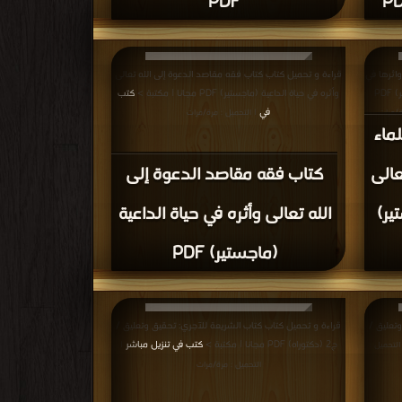
PDF
اثرها في
قراءة و تحميل كتاب كتاب فقه مقاصد الدعوة إلى الله تعالى
الدعوة إلى الله تعالى في ضوء ال والسنة (ماجستير) PDF
وأثره في حياة الداعية (ماجستير) PDF مجانا | مكتبة >
كتب
في
ة/مرات
| التحميل : مرة/مرات
ماء
عالى
كتاب فقه مقاصد الدعوة إلى
ير)
الله تعالى وأثره في حياة الداعية
(ماجستير) PDF
تعليق /
قراءة و تحميل كتاب كتاب الشريعة للآجري: تحقيق وتعليق /
ج2 (دكتوراه) PDF مجانا | مكتبة >
كتب في تنزيل مباشر
التحميل :
|
التحميل : مرة/مرات