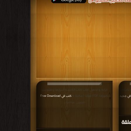
ة بأمراض
قراءة و تحميل كتاب كتاب الكنيسة أسرارها وطقوسها
في جديد
(دكتوراه) PDF مجانا | مكتبة >
كتب في Free Download
|
التحميل : مرة/مرات
علقة