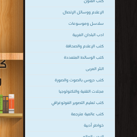
قراءة و تحمي
النثر العربى
كتب دروس بالصوت والصورة
مجلات التقنية والتكنولوجيا
كتب تعليم التصوير الفوتوغرافي
كتب عالمية مترجمة
خواطر أدبية
الادب العالمى
علم المخطوطات
إتكيت وآداب المائدة
مؤلفات القرّاء
أكسس Access
المزيد من التصنيفات ..