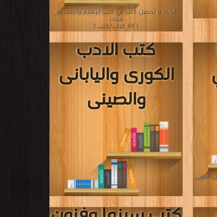
كتب قصص
وروايات عالمية
انا
قراءة و تحميل كتب في كتب قصص وروايات عالمية
مجانا
[ 1465 كتاب/كتب ]