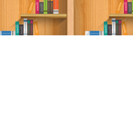
سة الخصوصية
·
اتفاقية الاستخدام
·
اتصل بنا
كتب pdf
Privacy
·
ع الحقوق محفوظة لأصحابها ..
اذا رأيت كتاب له حقوق ملكيه فضلاً اضغط هنا وأبلغنا 
برعاية
موسوعة الإبداع