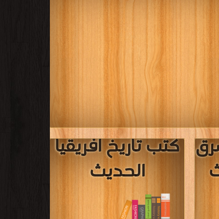
رق
كتب تاريخ افريقيا
ث
الحديث