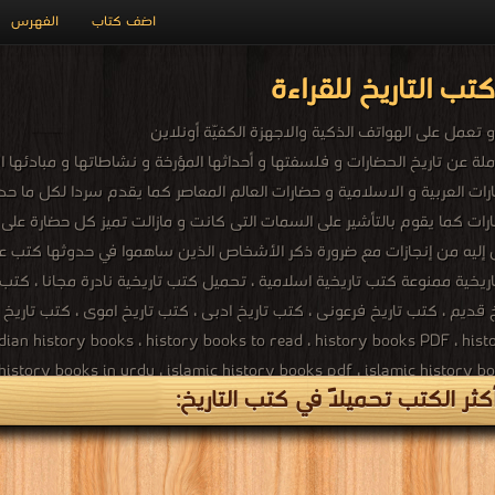
اضف كتاب
الفهرس
تب التاريخ للقراءة
 عن تاريخ الحضارات و فلسفتها و أحداثها المؤرخة و نشاطاتها و مبادئها الا
رات العربية و الاسلامية و حضارات العالم المعاصر كما يقدم سردا لكل ما 
رات كما يقوم بالتأشير على السمات التى كانت و مازالت تميز كل حضارة على
 إليه من إنجازات مع ضرورة ذكر الأشخاص الذين ساهموا في حدوثها كتب عن
خية ممنوعة كتب تاريخية اسلامية ، تحميل كتب تاريخية نادرة مجانا ، كتب تار
ian history books ، history books to read ، history books PDF ، histo
 history books in urdu ، islamic history books pdf ، islamic history bo
ثر الكتب تحميلاً في كتب التاريخ:
history books malayalam pdf ، islamic history books in bangla ، isl