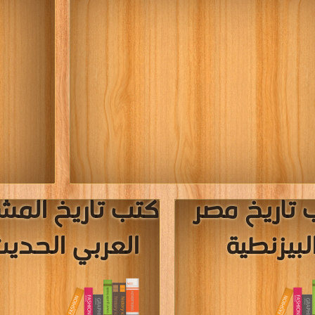
 تاريخ مصر
كتب تاريخ المش
لبيزنطية
العربي الحدي