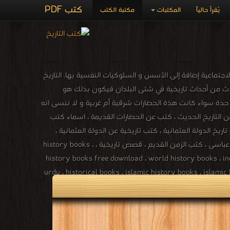
كتب PDF
يُقرأ حالياً
المكتبات
مكتبة الكتب
جتماعية إضافة إلى الأسس و السلوكيات النفسية بها. التاريخ
حدث من أحداث تاريخية في شتى البلدان فيكون بذلك هو
 حدة سواء كانت هذة الحضارات شرقية أم غربية و لا ننسى انه
 التاريخ الحديث ، كتب عن الحضارات القديمة ، اسماء كتب
يخ الدولة العثمانية ، كتب تاريخية عن الدولة العثمانية ،
تحميل وقراءة أونلاين كتب تاريخ ، كتب تاريخ صوتية ، كتب تاريخ قديم ، كتب تاريخ فرعونى ، كتب تاريخ ادبى ، كتب تاريخ اموى ، كتب تاريخ عباسى ، كتب الزمن القديم ، قصص تاريخية ، history books ،
history books free download ، world history books ، ind
urdu ، historical books ، islamic history books ، islamic