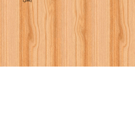
إعلان:
يل كتب في كتب النصوص التاريخية
ة ( نصوص في التاريخ الاسلامي ) مجانا
[ 2 كتاب/كتب ]
تاريخ اوروبا
كتب تاريخ أورو