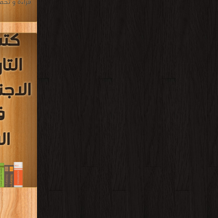
قراءة و تحم
كت
التا
الاج
ف
ال