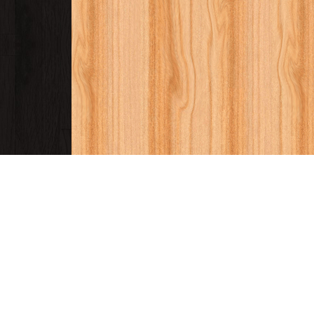
با
كتب الحضارة