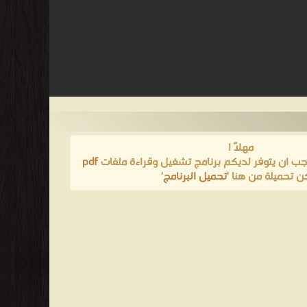
مهلاً !
يجب ان يتوفر لديكم برنامج تشغيل وقراءة ملفات
pdf
ن تحميلة من هنا '
تحميل البرنامج
'