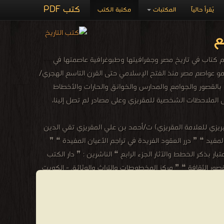
كتب PDF
يُقرأ حالياً
المكتبات
مكتبة الكتب
ع
هم كتاب في تاريخ مصر وجغرافيتها وطبوغرافية عاصمتها في
ونمو عواصم مصر منذ الفتح الإسلامي حتى القرن التاسع الهجري/
 بالقصور والجوامع والمدارس والخوانق والحارات والأخطاط
 الملاحظات الشخصية للمقريزي وعلى مصادر لم تصل إلينا،
بريزي للعلامة المقريزي) ت/أحمد بن علي المقريزي تقي الدين
لمفيد ❝ ❞ درر العقود الفريدة في تراجم الأعيان المفيدة ❝ ❞
بار بذكر الخطط والآثار الجزء الرابع ❝ الناشرين : ❞ دار الكتب
لقصور الثقافة ❝ ❞ مركز المخطوطات والتراث والوثائق - الكويت