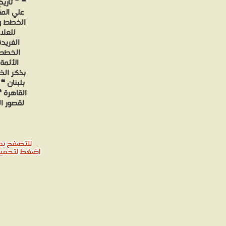
❝ ❞ تاري
علي المق
الخطط وال
للعلا
الفريدة
الخطط و
الأئمة 
بذكر الخط
بلبنان ❝
القاهرة 
لقصور ال