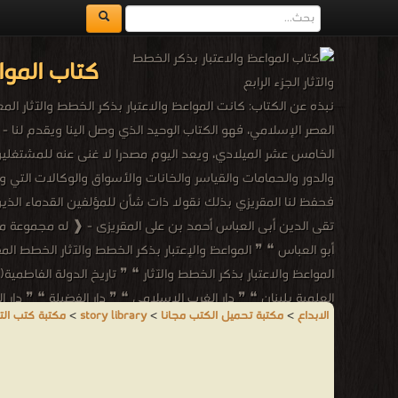
كتاب المواع
نبذه عن الكتاب: كانت المواعظ والاعتبار بذكر الخطط والآثار ال
العصر الإسلامي، فهو الكتاب الوحيد الذي وصل الينا ويقدم لنا -
الخامس عشر الميلادي، ويعد اليوم مصدرا لا غنى عنه للمشتغلين ب
والدور والحمامات والقياسر والخانات والأسواق والوكالات الت
فحفظ لنا المقريزي بذلك نقولا ذات شأن للمؤلفين القدماء الذي
تقى الدين أبى العباس أحمد بن على المقريزى - ❰ له مجموعة من ا
أبو العباس ❝ ❞ المواعظ والإعتبار بذكر الخطط والآثار الخطط المقر
المواعظ والاعتبار بذكر الخطط والآثار ❝ ❞ تاريخ الدولة الفاطمية( إ
العلمية بلبنان ❝ ❞ دار الغرب الإسلامي ❝ ❞ دار الفضيلة ❝ ❞ دار
الابداع
>
مكتبة تحميل الكتب مجانا
>
story library
>
مكتبة كتب التا
❝ ❱
من كتب التاريخ الإسلامي - مكتبة كتب التاريخ.