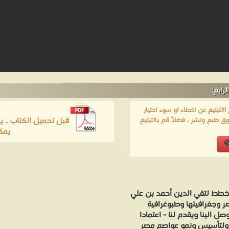
رابع:
لتبليغ عن اخطاء او سوء اختيار
قبل تحميل الكتاب .. 
ق طبع ونشر ، فضلاً قم بالتبليغ
يمك
الخطط لتقي الدين أحمد بن علي
صر وجغرافيتها وطبوغرافية
 الينا ويقدم لنا - اعتمادا
ية ولتأسيس ونمو عواصم مصر