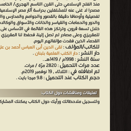
منذ الفتح الإسلامي حتى القرن التاسع الهجري/ الخامس
مصدرا لا غنى عنه للمشتغلين بدراسة آثار مصر الإسلامية. 
تفصيلية وأوصافا دقيقة بالقصور والجوامع والمدارس وال
والدور والحمامات والقياسر والخانات والأسواق والوكا
خلال تسعة قرون. وترتكز هذه القائمة في الأساس على
للمقريزي وعلى مصادر لم تصل إلينا، فحفظ لنا المقريزي
القدماء الذين فقدت مؤلفاتهم اليوم.
للكاتب/المؤلف
:
تقى الدين أبى العباس أحمد بن عل
دار النشر
:
دار الكتب العلمية بلبنان
.
سنة النشر
: 1998م / 1419هـ .
عدد مرات التحميل
: 2820 مرّة / مرات.
تم اضافته في
: الثلاثاء , 19 نوفمبر 2019م.
حجم الكتاب عند التحميل
: 9.8 ميجا بايت .
تعليقات ومناقشات حول الكتاب:
ولتسجيل ملاحظاتك ورأيك حول الكتاب يمكنك المشاركه 