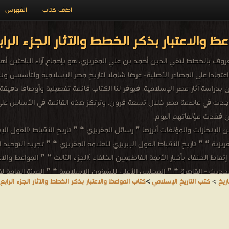
اضف كتاب
الفهرس
ظ والاعتبار بذكر الخطط والآثار الجزء الراب
معروف بالخطط لتقي الدين أحمد بن علي المقريزي، هو بإجماع آراء الباحثين أ
 اعتمادا على المصادر الأصلية- عرضا شاملا لتاريخ مصر الإسلامية ولتأسيس 
دراسة آثار مصر الإسلامية. فيوفر لنا الكتاب قائمة تفصيلية وأوصافا دقيقة
ي وجدت في عاصمة مصر خلال تسعة قرون. وترتكز هذه القائمة في الأساس على
ن فقدت مؤلفاتهم اليوم.
لإنجازات والمؤلفات أبرزها ❞ رسائل المقريزي ❝ ❞ تاريخ الأقباط (القول الإ
يزية ❝ ❞ تاريخ الأقباط القول الإبريزي للعلامة المقريزي ❝ ❞ تجريد التوحيد ا
تعاظ الحنفاء بأخبار الأئمة الفاطميين الخلفاء )الجزء الثالث ❝ ❞ المواعظ والاعت
 الحديث - القاهرة ❝ ❞ المجلس الأعلى للشؤون الإسلامية ❝ ❞ الهيئة العامة 
ريخ
>
كتب التاريخ الإسلامي
>
كتاب المواعظ والاعتبار بذكر الخطط والآثار الجزء الرابع