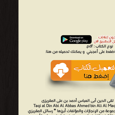
نوع الكتاب :
pdf.
 اضغط على أعجبني
و يمكنك تحميله من هنا:
تقى الدين أبى العباس أحمد بن على المقريزى
Taqi al Din Abi Al Abbas Ahmed bin Ali Al Maq
وعة من الإنجازات والمؤلفات أبرزها ❞ رسائل المقريزي