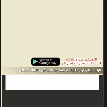
القاهرة❰ له مجموعة من الإنجازات والمؤلفات أبرزها ❞ أصول البحث
العلمى الجزء الأول المنهج العلمى وأساليب ة البحوث والرسائل العلمية
❝ ❞ أساسيات تربية النبات ❝ ❞ أصول الزراعة المحمية ❝ ❞ إنتاج الخضر
البقولية ❝ ❞ الأهمية الغذائية والطبية للخضروات ❝ ❞ إنتاج الخضر الثانوية
وغير التقليدية . الجزء الثاني ❝ ❞ مبادئ تربية محاصيل الخضر ❝ ❞ تربية
النبات لتحمل الظروف البيئية القاسية ❝ ❞ بدائل المبيدات لمكافحة
أمراض وآفات الخضر ❝ الناشرين : ❞ دار الكتب والوثائق القومية ❝ ❞ الدار
العربية للنشر و التوزيع ❝ ❱
من وقاية النبات كتب علم الزراعة - مكتبة .
قراءة كتاب تربية النباتات لمقاومة الأمراض والآفات أونلاين