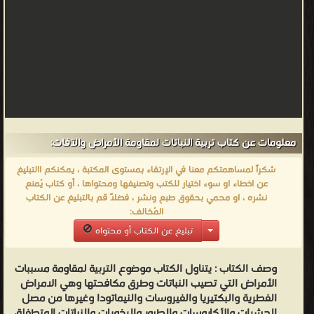
معلومات عن كتاب تربية النباتات لمقاومة الأمراض والآفات:
شكراً لمساهمتكم معنا في الإرتقاء بمستوى المكتبة ، يمكنكم االتبليغ
عن اخطاء او سوء اختيار للكتب وتصنيفها ومحتواها ، أو كتاب يُمنع
نشره ، او محمي بحقوق طبع ونشر ، فضلاً قم بالتبليغ عن الكتاب
المُخالف:
تبليغ عن الكتاب أو محتواه
وصف الكتاب :
يتناول الكتاب موضوع التربية لمقاومة مسببات
الأمراض التي تصيب النباتات وطرق مكافحتها وهي الامراض
الفطرية والبكتيريا والفيروسات والنيماتودا وغيرها من مصل
الحشرات والأكاروسات والطيور والرخويات والنباتات المتطفلة،