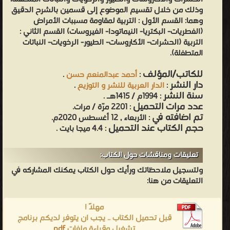
وذلك من خلال تقسيم الموضوع إلى قسمين بالشرح الدقيق
وهما: القسم الأول : التربية لمقاومة مسببات الأمراض
(الفطريات- البكتريا- النيماتودا- الفيروسات) القسم الثاني :
التربية (الحشرات- الأكاروسات- الطيور- الرخويات- النباتات
المتطفلة).
للكاتب/المؤلف
:
أحمد عبدالمنعم حسن
.
دار النشر
:
الدار العربية للنشر و التوزيع
.
سنة النشر
: 1994م / 1415هـ .
عدد مرات التحميل
: 2201 مرّة / مرات.
تم اضافته في
: الأربعاء , 12 أغسطس 2020م.
حجم الكتاب عند التحميل
: 4.4 ميجا بايت .
تعليقات ومناقشات حول الكتاب:
ولتسجيل ملاحظاتك ورأيك حول الكتاب يمكنك المشاركه في
التعليقات من هنا:
مهلاً !
قبل تحميل الكتاب .. يجب ان يتوفر لديكم برنامج
تشغيل وقراءة ملفات
pdf