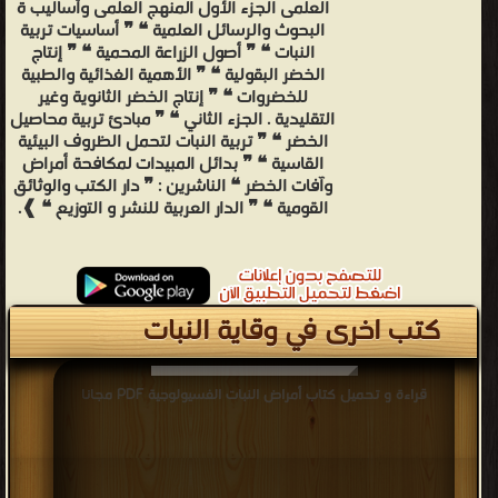
العلمى الجزء الأول المنهج العلمى وأساليب ة
البحوث والرسائل العلمية ❝ ❞ أساسيات تربية
النبات ❝ ❞ أصول الزراعة المحمية ❝ ❞ إنتاج
الخضر البقولية ❝ ❞ الأهمية الغذائية والطبية
للخضروات ❝ ❞ إنتاج الخضر الثانوية وغير
التقليدية . الجزء الثاني ❝ ❞ مبادئ تربية محاصيل
الخضر ❝ ❞ تربية النبات لتحمل الظروف البيئية
القاسية ❝ ❞ بدائل المبيدات لمكافحة أمراض
وآفات الخضر ❝ الناشرين : ❞ دار الكتب والوثائق
القومية ❝ ❞ الدار العربية للنشر و التوزيع ❝ ❱.
كتب اخرى في وقاية النبات
قراءة و تحميل كتاب أمراض النبات الفسيولوجية PDF مجانا