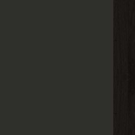
المنحرفون
عن
نهج
الحق
في
إفساد
عقيدة
الأغبياء،
من
طريق
مبادئ
الخلق
ومبانيه،
وما
إليه
معاده
ومآله،