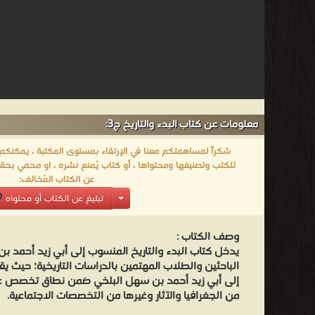
تعلقا
به
ينبهون
غرة
الغافل
ويحيرون
معلومات عن كتاب البدء والتاريخ ج3:
فطنة
العاقل،
شكراً لمساهمتكم معنا في الإرتقاء بمستوى المكتبة ، يمكنكم اا
وذلك
للكتب وتصنيفها ومحتواها ، أو كتاب يُمنع نشره ، او محمي بحقو
عن الكتاب المُخالف:
من
تبليغ عن الكتاب أو محتواه
أنكى
مكايدهم
وصف الكتاب :
للدين،
يدخل كتاب البدء والتاريخ المنسوب إلى أبي زيد أحمد ب
وأثخن
الباحثين والطلاب المهتمين بالدراسات التاريخية؛ حيث يق
لبلوغهم
إلى أبي زيد أحمد بن سهل البلخي ضمن نطاق تخصص علوم
من الجغرافيا والآثار وغيرها من التخصصات الاجتماعية.
في