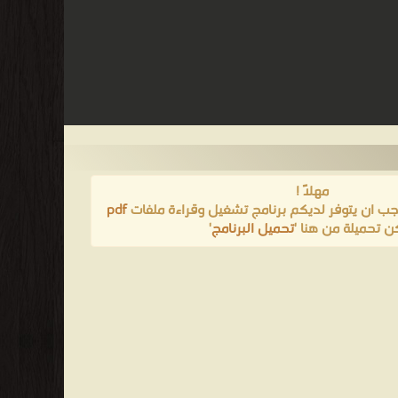
مهلاً !
يجب ان يتوفر لديكم برنامج تشغيل وقراءة ملفات
pdf
ن تحميلة من هنا '
تحميل البرنامج
'