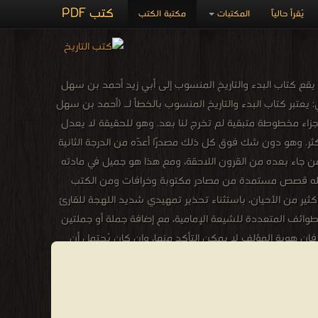
كتب PDF
يُقرأ حالياً
المكتبات
مكتبة الكتب
 يقع كتاب البدء والتاريخ المنسوب إلى أبي زيد أحمد بن سهل
 يعتبر كتاب البدء والتاريخ المنسوب بالخطأ لـ (أحمد بن سهل
يشير البعض لوجود أجزاء مخطوطة متبقية لم تخرج لنا بعد. وهو للحقيقة لا يعدل
كثر. وهو دون شك فوق كل ذلك مصدرًا أعدّه من الدرجة الثانية
 من جاء بعده من القرون اللاحقة، ومع هذا هو جميل في مادته
 وتتخلله قصص مستمدة من مصادر مكتوبة وخرافات ومن الكتب
 كثير من الأحيان، باستثناء تحذير تمهيدي شديد اللهجة للقارئ
وائف المتعددة للشيعة الإمامية، مع إضافة جملة أو جملتين
فإن هوية المؤلف لا يمكن التأكد منها، وإن كان يُحتمل أن
يكون أحمد بن سهل البلخي (توفي عام 934) أو فقيه القرن العاشر مطهر بن طاهر المقدسي. حقَّق العمل وترجمه من مخطوطة واحدة المستشرق الفرنسي غزير الإنتاج كليمان هُوار (1854-1926). لم
ديد هوية المؤلف على وجه اليقين، حتى أنه غير رأيه في هذا الشأن عند نشر المجلد الثالث للنص العربي في عام 1903. ولا يزال السؤال عن هوية الكاتب قائماً ومطروحاً لمزيد من البحث.
في ترتيبه ومقدمته ومواده بكتب المسعودي. طبع لأول مرة في
باريس عام (1889م) في ستة مجلدات، مع ترجمته إلى الفرنسية، وجاء القسم العربي منها في (1240) صفحة، وذلك بعناية المستشرق كليمان هوارت Clement Huart (1854 - 1927 م) الذي كان قنصل فرنسا