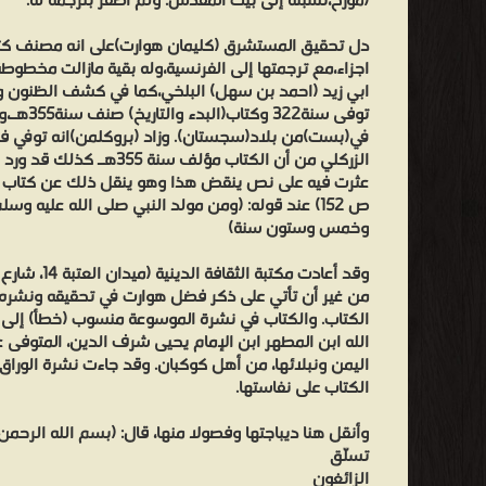
(مؤرخ،نسبته إلى بيت المقدس. ولم أظفر بترجمة له.
ملحد، والمخالف لهم مقهور، والناظر مهجور، والحديث لهم عن جم
دل تحقيق المستشرق (كليمان هوارت)على انه مصنف كتاب
يقسم من الهمم وتوزعهم من أنواع النحل، وتصفح مذاهبهم، اشتاق
اجزاء،مع ترجمتها إلى الفرنسية،وله بقية مازالت مخطوط
الباب، منحطا عن درجة العلو، خارجا عن حد التقصير، مهذبا من ش
ابي زيد (احمد بن سهل) البلخي،كما في كشف الظنون وخر
توفى سنة322
طبعه الله عليه، وامتعاضا للحق، ومناضلة عن الدين، واحتياطا له، 
في(بست)من بلاد(سجستان). وزاد (بروكلمن)انه توفي فيها
مثّل،
الزركلي من أن الكتاب مؤلف سن
وارتسام
ما
ص 152) عند قوله: (ومن مولد النبي صلى الله عليه وسل
وخمس وستون سنة)
رسم،
وتتبعت
صحاح
من غير أن تأتي على ذكر فضل هوارت في تحقيقه ونشره،
الأسانيد،
الكتاب. والكتاب في نشرة الموسوعة منسوب (خطأ) إلى
ومتضمنات
اليمن ونبلائها، من أهل كوكبان. وقد جاءت نشرة الورا
التصانيف،
الكتاب على نفاستها.
وجمعت
وأنقل هنا ديباجتها وفصولا منها، قال: (بسم الله الرحمن
ما
تسلّق
وجدت
الزائغون