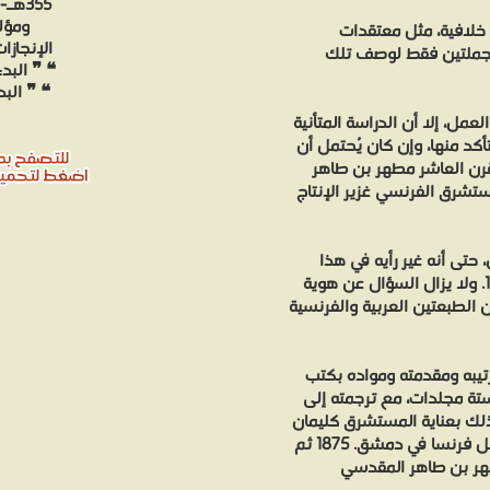
ومؤل
خلافية، مثل معتقدات
و جملتين فقط لوصف تلك
❝ ❞ البدء والتاريخ ج6 ❝ ا
عمل، إلا أن الدراسة المتأنية
كد منها، وإن كان يُحتمل أن
 (توفي عام 934) أو فقيه القرن العاشر مطهر بن طاهر
شرق الفرنسي غزير الإنتاج
حتى أنه غير رأيه في هذا
الشأن عند نشر المجلد الثالث للنص العربي في عام 1903. ولا يزال السؤال عن هوية
ن الطبعتين العربية والفرنسية
ترتيبه ومقدمته ومواده بكتب
ول مرة في باريس عام (1889م) في ستة مجلدات، مع ترجمته إلى
العربي منها في (1240) صفحة، وذلك بعناية المستشرق كليمان
هوارت Clement Huart (1854 - 1927 م) الذي كان قنصل فرنسا في دمشق. 1875 ثم
ؤلفه: مطهر بن طاهر المقدسي