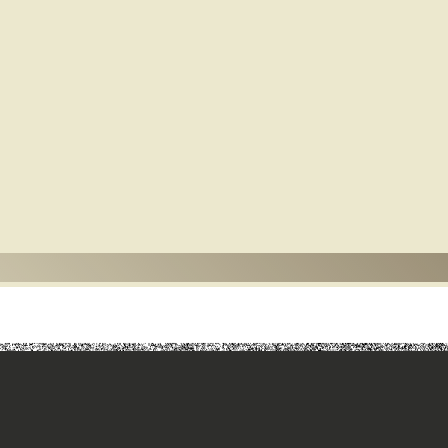
 سنة 1878م. قال الزركلي في ترجمة مؤلفه: مطهر بن طاهر المقدسي (مؤرخ،نسبته إلى بيت الم
نسية،وله بقية مازالت مخطوطة، وكان المعروف انه من تاليف ابي زيد (احمد
 توفى سنة322 وكتاب(البدء والتاريخ) صنف سنة355هـ،وقال هوارت: كان مطهر في(بست)من بلاد(سجستان). وزا
إلى يومنا هذا أربع مائة وخمس وستون سنة) وقد أعادت مك
 الكتاب على نفاستها. وأنقل هنا ديباجتها وفصولا منها، قال: (بسم الله ال