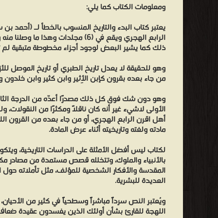
انتقاض
ومعلومات الكتاب كما يلي:
الموحدين،
.....
يعتبر كتاب البدء والتاريخ المنسوب بالخطأ لـ (أحمد بن
الرابع الهجري ويقع في (6) مجلدات وهذا ما
مستحلبين
ذلك كما يشير البعض لوجود أجزاء مخطوطة متبقية لم تخ
أفئدة
العامة
وهو للحقيقة لا يعدل تاريخ الطبري أو تاريخ الموصل للأ
من جاء بعده بقرون كإبن الأِثير وابن كثير وابن خلدون 
بإطراء
مذاهبهم،
وهو دون شك فوق كل ذلك مصدرًا أعدّه من الدرجة الثا
مفسدين
الأولى لاشيء غير أنه كان ناقلًا ومكثرًا من النقولات، 
عليهم
أهل اقرن الرابع الهجري، أو من جاء بعده من القرون ا
مادته ولغته وتاريخيته أثناء عرض المادة.
أذهانهم
بما
لكتاب ليس أفضل الأمثلة على الدراسات التاريخية، ويتكو
يقصون
بالأنبياء والملوك، وتتخلله قصص مستمدة من مصادر مك
المقدسة والأفكار الشخصية للمؤلف، مثل تأملاته حول الت
من
العديدة للبشرية.
غرائب
العجائب
ويُعتبر النص سرداً مباشراً وسطحياً في كثير من الأحيان
التي
اللهجة للقارئ بشأن أولئك الذين يفسدون عقيدة ضعاف