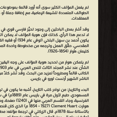
رواها
لم يفعل المؤلف الكثير سوى أنه أورد قائمة بموضوعات 
مستأكلة
الطوائف المتعددة للشيعة الإمامية، مع إضافة جملة أ
القصاص
المعتقدات.
...
وقد أشار بعض الباحثين إلى وجود تحيُّز فارسي قوي في ال
حتى
لا تدعم هذا الرأي. كذلك فإن هوية المؤلف لا يمكن التأ
شحنوا
يكون أحمد بن سهل البلخي
صدورهم
المقدسي. حقَّق العمل وترجمه من مخطوطة واحدة المست
كليمان هُوار (1854-1926).
بترهات
الأباطيل
لم يتمكن هوار من تحديد هوية المؤلف على وجه اليقين، 
وضيعوا
الكاتب قائماً ومطروحاً لمزيد من البحث. وقد نَشر كلاً م
نفوسهم
الناشر الشهير أرنست لورو في باريس.
بالأسمار
والأساطير....
البدء والتاريخ: من نوادر كتب التاريخ، أشبه ما يكون في 
المحق
المسعودي. طبع لأ
الفرنسية، وجاء القسم 
فيهم
مبطل،
بالآستانة سنة 1878م. قال الزركلي في ترجمة م
والمُدق