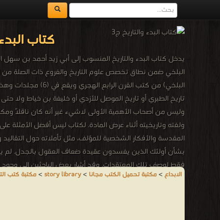
كتاب البدء 
يدخل كتاب البدء والتاريخ المنسوب إلى أبي زيد أحمد بن سهل ال
البلخي ضمن نطاق تخصص علوم التاريخ والفروع ذات الصلة من الجغ
البلخي) من كتب الق
تاريخ الطبري أو تاريخ الموصل للأزدي أو خليفة بن خياط ولا حتى
وليس من أصحاب الأهمية الأولى لاشيء غير أنه كان ناقلًا ومكثر
ولغته وتاريخيته أثناء عرض المادة. لكتاب ليس أفضل الأمثلة عل
المقدسة والأفكار الشخصية للمؤلف، مثل تأملاته حول التقاليد وا
بشأن أولئك الذين يفسدون عقيدة ضعاف العقول بالجدل. لم يفعل
فقط لوصف تلك المعتقدات. وقد أشار بعض الباحثين إلى وجود تحيُ
الابداع
>
مكتبة تحميل الكتب مجانا
>
story library
>
مكتبة كتب التا
وقد نَشر كلاً من الطبعتين العربية والفرنسية الناشر الشهير أر