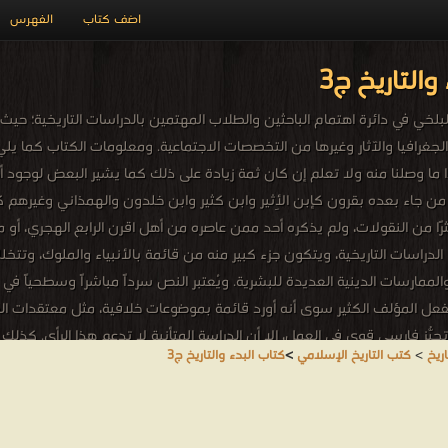
اضف كتاب
الفهرس
والتاريخ ج3
بلخي في دائرة اهتمام الباحثين والطلاب المهتمين بالدراسات التاريخية؛ حيث
رافيا والآثار وغيرها من التخصصات الاجتماعية. ومعلومات الكتاب كما يلي:
رن الرابع الهجري ويقع في (6) مجلدات وهذا ما وصلنا منه ولا تعلم إن كان ثمة زيادة على ذلك كما 
 من جاء بعده بقرون كإبن الأِثير وابن كثير وابن خلدون والهمذاني وغيرهم 
ًا من النقولات، ولم يذكره أحد ممن عاصره من أهل اقرن الرابع الهجري، أو
ى الدراسات التاريخية، ويتكون جزء كبير منه من قائمة بالأنبياء والملوك،
لممارسات الدينية العديدة للبشرية. ويُعتبر النص سرداً مباشراً وسطحياً في
 المؤلف الكثير سوى أنه أورد قائمة بموضوعات خلافية، مثل معتقدات الط
ّز فارسي قوي في العمل، إلا أن الدراسة المتأنية لا تدعم هذا الرأي. كذلك 
ريخ
>
كتب التاريخ الإسلامي
>
كتاب البدء والتاريخ ج3
يتمكن هوار من تح
نست لورو في باريس. البدء والتاريخ: من نوادر كتب التاريخ، أشبه ما يكون 