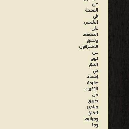
في
عن
ذكر
المحجة
في
مبتدأ
التلبيس
الخلق
على
ومنتهاه،
الضعفاء،
وتعلق
ثم
المنحرفون
ما
عن
يتبعه
نهج
من
الحق
في
قصص
إفساد
الأنبياء
عقيدة
عليهم
الأغبياء،
من
السلام،
طريق
وأخبار
مبادئ
الأمم
الخلق
والأجيال
ومبانيه،
وما
وتواريخ