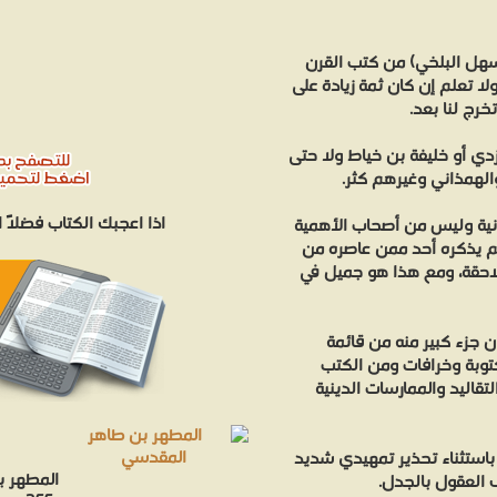
 سهل البلخي) من كتب القرن
 وصلنا منه ولا تعلم إن كان ثمة زيادة على
رج لنا بعد.
زدي أو خليفة بن خياط ولا حتى
والهمذاني وغيرهم كثر.
اذا اعجبك الكتاب فضلاً
نية وليس من أصحاب الأهمية
ولم يذكره أحد ممن عاصره من
للاحقة، ومع هذا هو جميل في
ن جزء كبير منه من قائمة
توبة وخرافات ومن الكتب
قاليد والممارسات الدينية
، باستثناء تحذير تمهيدي شديد
المطهر ب
 العقول بالجدل.