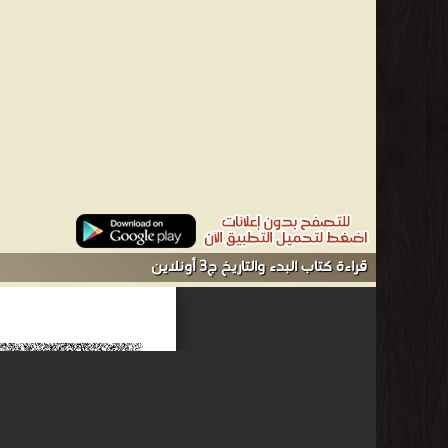
في دمشق. 1875 ثم بالآستانة
مصنف كتاب (البدء والتاريخ-ط) ستة اجزاء،مع ترجمتها إلى الفر
البلخي
من أهل كوكبان. وقد جاءت نشرة الوراق والموسوعة خلوا من مقدمة
تسلّق
الزائغون
عن
قراءة كتاب البدء والتاريخ ج3 أونلاين
المحجة
في
التلبيس
على
الضعفاء،
وتعلق