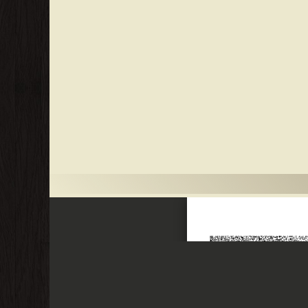
قدس. ولم أظفر بترجمة له. دل تحقيق المستشرق (كليمان هوارت)على انه
 بن سهل) البلخي،كما في كشف الظنون وخريدة العجائب،إلا أن
د (بروكلمن)انه توفي فيها. قلت أنا زهير: وما حكاه الزركلي من أن الكتاب مؤلف
سنة 355هـ كذلك قد ورد أيضا في مقدمة الكتاب، ولكني عثرت فيه على نص ينقض هذا وهو ينقل ذلك عن كتاب (زرنج) انظر ذلك في الكتاب (ج2 ص 152) عند قوله: (ومن مولد النبي صلى الله عليه وسلم
تبة الثقافة الدينية (ميدان العتبة 14، شارع بور سعيد 526) نشرة الكتاب من غير أن تأتي على ذكر فضل هوارت في تحقيقه ونشره، وبلا أي
مقدمة تذكر حول الكتاب. والكتاب في نشرة الموسوعة منسوب (خطأ) إلى ابن المطهر: عيسى بن لطف الله ابن المطهر ابن الإمام يحيى شرف الدين، المتوفى عام 1048هـ وهو أحد علماء اليمن ونبلائها،
رحمن الرحيم وبه الحول والقوة: