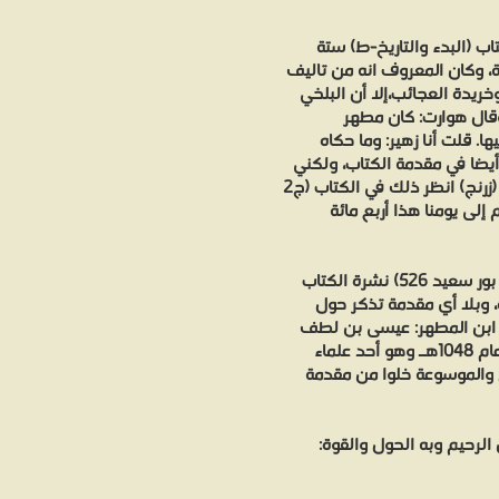
ل طار أشهى من الحديث عن جمل سار .... ولما نظر فلان (أطال الله في طاعت
 (البدء والتاريخ-ط) ستة
ت نفسه إلى تحصيل الأصح من مقالاتهم وتمييز الأصوب من إشاداتهم، فأمرني
ة، وكان المعروف انه من تاليف
وائب التزيّد، مصفى عن سقاط الغسالات، وخرافات العجائز، وتزاوير القصاص، 
يدة العجائب،إلا أن البلخي
 وكتاب(البدء والتاريخ) صنف سنة355هـ،وقال هوارت: كان مطهر
وذبا عن بيضة الإسلام، وردا لكيد مناويه، وإرغاما لأنف فاشخيه ... فتسارعت إ
. قلت أنا زهير: وما حكاه
ة 355هـ كذلك قد ورد أيضا في مقدمة الكتاب، ولكني
عثرت فيه على نص ينقض هذا وهو ينقل ذلك عن كتاب (زرنج) انظر ذلك في الكتاب (ج2
م إلى يومنا هذا أربع مائة
وقد أعادت مكتبة الثقافة الدينية (ميدان العتبة 14، شارع بور سعيد 526) نشرة الكتاب
 وبلا أي مقدمة تذكر حول
 ابن المطهر: عيسى بن لطف
الله ابن المطهر ابن الإمام يحيى شرف الدين، المتوفى عام 1048هـ وهو أحد علماء
ق والموسوعة خلوا من مقدمة
 الرحيم وبه الحول والقوة: