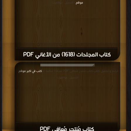
موقع
| التحميل : مرة/مرات
كتاب المجلدات (1618) من الأغاني PDF
قراءة و تحميل كتاب كتاب مُنتحر مُعافى PDF مجانا | مكتبة >
كتب في اكبر موقع
|
التحميل : مرة/مرات
كتاب مُنتحر مُعافى PDF