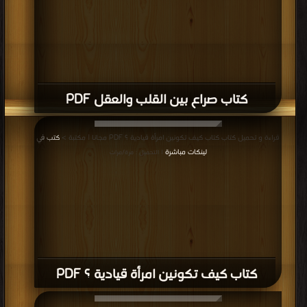
كتاب صراع بين القلب والعقل PDF
قراءة و تحميل كتاب كتاب كيف تكونين امرأة قيادية ؟ PDF مجانا | مكتبة >
كتب في
لينكات مباشرة
| التحميل : مرة/مرات
كتاب كيف تكونين امرأة قيادية ؟ PDF