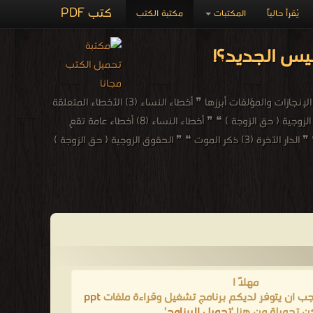
كتب PDF
يُقرأ حالياً
المكتبات
مكتبة الكتب
رئيس الجديد؟!
ندا أبو أحمد - ندا أبو أحمد عالم وخطيب وله العديد من المؤلفات والمقالات ❰ له مجموعة من الإنجازات والمؤلفات أبرزها ❞ أخطاء النساء (3) الأخطاء المتعلقة
بالخطبة والزواج ومعاشرة الأزواج ❝ ❞ الحقوق الزوجية ( حق الزوج ) ❝ ❞ حقوق الجار ❝ ❞ الحقوق الزوجية ( حق الزوجة ) ❝ ❞ أخطاء النساء (8) أخطاء عامة تقع
فيها النساء ❝ ❞ الدار الآخرة (9) أول ليلة في القبر، وأهوال القبور ❝ ❞ ماذا تعرف عن ليلة القدر؟ ❝ ❞ الدار الآخرة (3) ذكر الموت ❝ ❞ الحقوق الزوجية ( حق الزوجة )
مهلاً !
يجب ان يتوفر لديكم برنامج تشغيل وقراءة ملفات
ppt
ن تحميلة من هنا '
تحميل البرنامج
'