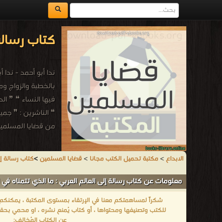
كتاب رسالة 
❝ الناشرين : ❞ جم
من قضايا المسلمين
الابداع
>
مكتبة تحميل الكتب مجانا
>
قضايا المسلمين
>
كتاب رسالة إل
معلومات عن كتاب رسالة إلى العالم العربي : ما الذي تتمناه في 
شكراً لمساهمتكم معنا في الإرتقاء بمستوى المكتبة ، يمكنكم اا
للكتب وتصنيفها ومحتواها ، أو كتاب يُمنع نشره ، او محمي بحقو
عن الكتاب المُخالف: