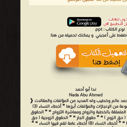
نوع الكتاب :
ppt.
 اضغط على أعجبني
و يمكنك تحميله من هنا:
ندا أبو أحمد
Nada Abu Ahmed
أحمد عالم وخطيب وله العديد من المؤلفات والمقالات ❰
له مجموعة من الإنجازات والمؤلفات أبرزها ❞ أخطاء النساء (3)
المتعلقة بالخطبة والزواج ومعاشرة الأزواج ❝ ❞ الحقوق
 ( حق الزوج ) ❝ ❞ حقوق الجار ❝ ❞ الحقوق الزوجية ( حق
الزوجة ) ❝ ❞ أخطاء النساء (8) أخطاء عامة تقع فيها النساء ❝ ❞