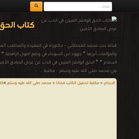
كتاب الحق 
قذلة بنت محمد القحطاني - ‏‏‏‏‏‏دكتوراه في العقيدة والمذاهب 
والمؤلفات أبرزها ❞ جهود ابن السوداء في وضع اصول الرافضة ❝ ❞ 
السلام ❝ ❞ الحق الواضح المبين في الذب عن عرض الصادق الأمي
من محمد صلى الله عليه وسلم - مكتبة .
الابداع
>
مكتبة تحميل الكتب مجانا
>
محمد صلى الله عليه وسلم
>
كت