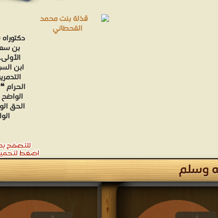
‏‏‏‏‏‏دكت
بن سعو
الأولى.
ابن السو
التدمري
الحرام ❝
الواضح 
الحق الو
الو
ه وسلم