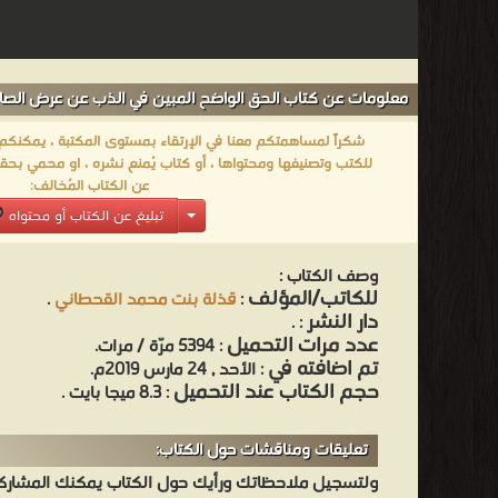
معلومات عن كتاب الحق الواضح المبين في الذب عن عرض الصاد
شكراً لمساهمتكم معنا في الإرتقاء بمستوى المكتبة ، يمكنكم اا
للكتب وتصنيفها ومحتواها ، أو كتاب يُمنع نشره ، او محمي بحقو
عن الكتاب المُخالف:
تبليغ عن الكتاب أو محتواه
وصف الكتاب :
للكاتب/المؤلف
:
قذلة بنت محمد القحطاني
.
دار النشر
.
:
عدد مرات التحميل
: 5394 مرّة / مرات.
تم اضافته في
: الأحد , 24 مارس 2019م.
حجم الكتاب عند التحميل
: 8.3 ميجا بايت .
تعليقات ومناقشات حول الكتاب:
ولتسجيل ملاحظاتك ورأيك حول الكتاب يمكنك المشاركه 