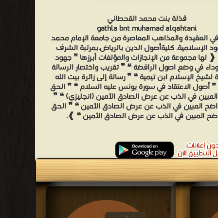
قذلة بنت محمد القحطاني
gathla bnt muhamad alqahtani
وراه في العقيدة والمذاهب المعاصرة من جامعة الإمام محمد
د الإسلامية. كليةأصول الدين بالرياض.بمرتبة الشرف
 ❰ لها مجموعة من الإنجازات والمؤلفات أبرزها ❞ جهود
داء في وضع اصول الرافضة ❝ ❞ تقريب واختصار الرسالة
ة لشيخ الإسلام ابن تيمية ❝ ❞ رسالة إلى زائرة بيت الله
 ❞ أصول الاعتقاد في سورة يونس عليه السلام ❝ ❞ الحق
المبين في الذب عن عرض الصادق الأمين (انجليزي) ❝ ❞
اضح المبين في الذب عن عرض الصادق الأمين ❝ ❞ الحق
اضح المبين في الذب عن عرض الصادق الأمين ❝ ❱.