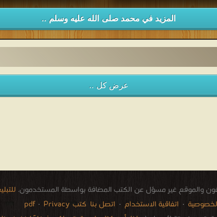
ميل كتاب القول المبين في بيان منزلة
قراءة و تحميل كتاب السمو الروحي 
سول رب العالمين PDF مجانا
والجمال الفني في البلاغة النبوية لمص
المزيد في محمد صلى الله عليه وسلم ..
الرافعي PDF مجانا
عرض كل ..
فون والموقع غير مسؤل عن الكتب المضافة بواسطة المستخدمون.
للتبل
لخصوصية
·
اتفاقية الاستخدام
·
اتصل بنا
كتب pdf
Privacy
·