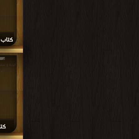
كتاب ال
>
كتا