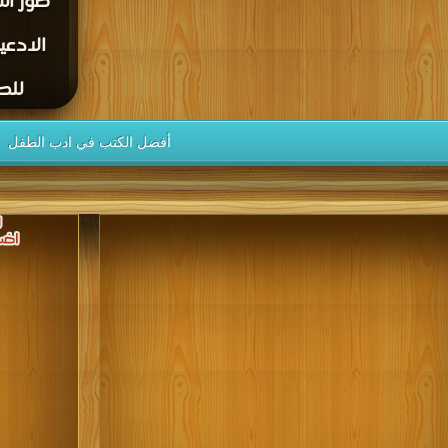
صور اس
الادعي
للطف
أفضل الكتب في ادب الطفل