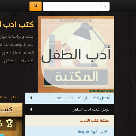
كتب ادب ا
كتب ودراسات حول أ
عمر المراهقة. بدأ 
العالم، مما زاد م
كتب ادب الطفل
.
الابداع
>
مكتب
أفضل الكتب في كتب ادب الطفل
كتب 
عرض كتب ادب الطفل
مكتبة كتب الأدب
🏆 💪
كتب أدبية متنوعة