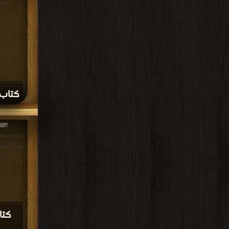
مكت
كتاب 
مجانا | مكتب
كتا