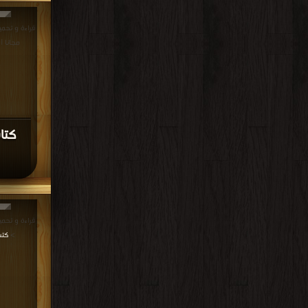
مجانا |
كتا
>
كتب في 