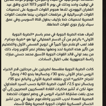
في توقيت واحد وذلك في يوم 6 أكتوبر 1973 الذي وافق عيد
الغفران اليهودي، تلاها هجوم القوات السورية على تحصينات
القوات الإسرائيلية في مرتفعات الجولان، بينما هاجمت القوات
المصرية تحصينات خط بارليف بطول قناة السويس وفي عمق
سيناء بإبرار جوي لقوات الصاعقة.
تُعرف هذه الضربة الجوية في مصر باسم «الضربة الجوية
الأولى» بالرغم من أن الاسم العملياتي لها هو «ضربة صِدام»،
فقد لعب الإعلام دوراً كبيراً في ترويج المسمى الأول والتضخيم
من تأثير هذه الضربة لحد وصفها بمفتاح نصر أكتوبر وجاء ذلك
من بعد تولي قائد القوات الجوية الأسبق محمد حسني مبارك
رئاسة الجمهورية عقب اغتيال السادات.
كانت الضربة الجوية منقسمة لضربتين على مرحلتين قدر الخبراء
الروس نجاح الأولى بنحو 30% وخسائرها بنحو 40% ونظراً
للنجاح «الكبير» الذي حققته الضربة الأولى والبالغ نحو 95%
وبخسائر نحو 2.5% ألغيت الضربة الثانية حسب السرد المتداول
عنها، لكن لا تُشير مذكرات القادة العسكريين المصريين إلى أي
مدى بلغت مشاركة الخبراء الروس في وضع تصورات للخطط
المصرية المعدة لحرب التحرير واطلاعهم عليها. في حين تشير
الخسائر العسكرية للقوات الجوية المصرية وفقًا لأسماء