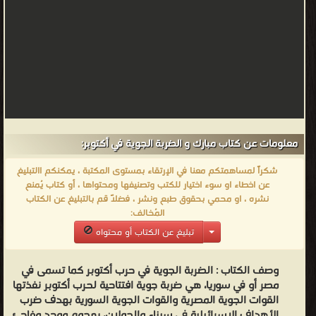
معلومات عن كتاب مبارك و الضربة الجوية في أكتوبر:
شكراً لمساهمتكم معنا في الإرتقاء بمستوى المكتبة ، يمكنكم االتبليغ
عن اخطاء او سوء اختيار للكتب وتصنيفها ومحتواها ، أو كتاب يُمنع
نشره ، او محمي بحقوق طبع ونشر ، فضلاً قم بالتبليغ عن الكتاب
المُخالف:
تبليغ عن الكتاب أو محتواه
وصف الكتاب :
الضربة الجوية في حرب أكتوبر كما تسمى في
مصر أو في سوريا، هي ضربة جوية افتتاحية لحرب أكتوبر نفذتها
القوات الجوية المصرية والقوات الجوية السورية بهدف ضرب
الأهداف الإسرائيلية في سيناء والجولان، بهجوم موحد مفاجئ