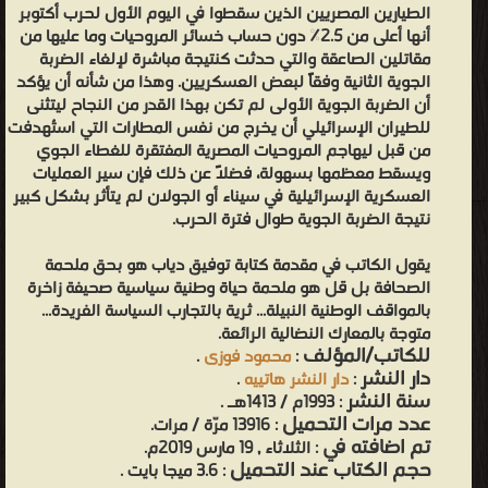
الطيارين المصريين الذين سقطوا في اليوم الأول لحرب أكتوبر
أنها أعلى من 2.5% دون حساب خسائر المروحيات وما عليها من
مقاتلين الصاعقة والتي حدثت كنتيجة مباشرة لإلغاء الضربة
الجوية الثانية وفقاً لبعض العسكريين. وهذا من شأنه أن يؤكد
أن الضربة الجوية الأولى لم تكن بهذا القدر من النجاح ليتثنى
للطيران الإسرائيلي أن يخرج من نفس المطارات التي استُهدفت
من قبل ليهاجم المروحيات المصرية المفتقرة للغطاء الجوي
ويسقط معظمها بسهولة، فضلاً عن ذلك فإن سير العمليات
العسكرية الإسرائيلية في سيناء أو الجولان لم يتأثر بشكل كبير
نتيجة الضربة الجوية طوال فترة الحرب.
يقول الكاتب في مقدمة كتابة توفيق دياب هو بحق ملحمة
الصحافة بل قل هو ملحمة حياة وطنية سياسية صحيفة زاخرة
بالمواقف الوطنية النبيلة... ثرية بالتجارب السياسة الفريدة...
متوجة بالمعارك النضالية الرائعة.
للكاتب/المؤلف
:
محمود فوزى
.
دار النشر
:
دار النشر هاتييه
.
سنة النشر
: 1993م / 1413هـ .
عدد مرات التحميل
: 13916 مرّة / مرات.
تم اضافته في
: الثلاثاء , 19 مارس 2019م.
حجم الكتاب عند التحميل
: 3.6 ميجا بايت .