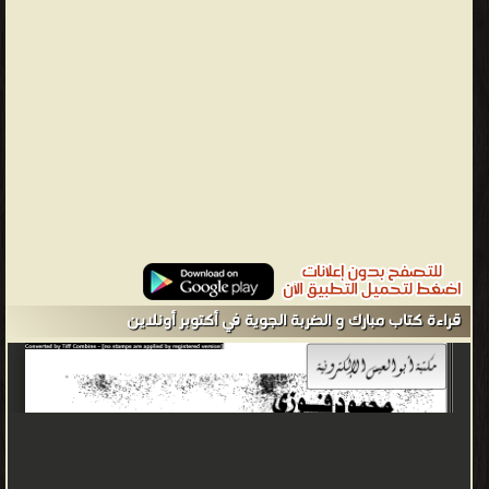
من بعد تولي قائد القوات الجوية الأسبق محمد حسني مبارك رئاسة
الجمهورية عقب اغتيال السادات. كانت الضربة الجوية منقسمة لضربتين
على مرحلتين قدر الخبراء الروس نجاح الأولى بنحو 30% وخسائرها بنحو
40% ونظراً للنجاح «الكبير» الذي حققته الضربة الأولى والبالغ نحو 95%
وبخسائر نحو 2.5% ألغيت الضربة الثانية حسب السرد المتداول عنها، لكن
لا تُشير مذكرات القادة العسكريين المصريين إلى أي مدى بلغت مشاركة
الخبراء الروس في وضع تصورات للخطط المصرية المعدة لحرب التحرير
واطلاعهم عليها. في حين تشير الخسائر العسكرية للقوات الجوية المصرية
وفقًا لأسماء الطيارين المصريين الذين سقطوا في اليوم الأول لحرب
أكتوبر أنها أعلى من 2.5% دون حساب خسائر المروحيات وما عليها من
مقاتلين الصاعقة والتي حدثت كنتيجة مباشرة لإلغاء الضربة الجوية الثانية
قراءة كتاب مبارك و الضربة الجوية في أكتوبر أونلاين
وفقاً لبعض العسكريين. وهذا من شأنه أن يؤكد أن الضربة الجوية
الأولى لم تكن بهذا القدر من النجاح ليتثنى للطيران الإسرائيلي أن يخرج
من نفس المطارات التي استُهدفت من قبل ليهاجم المروحيات المصرية
المفتقرة للغطاء الجوي ويسقط معظمها بسهولة، فضلاً عن ذلك فإن
سير العمليات العسكرية الإسرائيلية في سيناء أو الجولان لم يتأثر بشكل
كبير نتيجة الضربة الجوية طوال فترة الحرب. يقول الكاتب في مقدمة