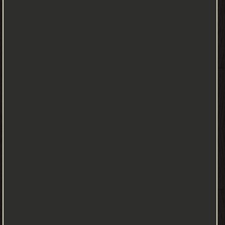
كتابة توفيق دياب هو بحق ملحمة الصحافة بل قل هو ملحمة حياة
وطنية سياسية صحيفة زاخرة بالمواقف الوطنية النبيلة... ثرية بالتجارب
السياسة الفريدة... متوجة بالمعارك النضالية الرائعة.
محمود فوزى - ❰ له مجموعة من الإنجازات والمؤلفات أبرزها ❞ الحكمة
الإلهية للمرض والشفاء ❝ ❞ أنيس منصور ذلك المجهول ❝ ❞ الشيخ
الشعراوي ويسالونك عن الدنيا والاخره ت : محمد فوزي ❝ ❞ مبارك و
الضربة الجوية في أكتوبر ❝ ❞ الشيخ الشعراوي وقضايا إسلامية حائرة
تبحث عن حلول ❝ ❞ الشيخ الشعراوي ويسألونك عن الدنيا والاخرة ❝ ❞
النبوي إسماعيل وجذور منصة السادات ❝ ❞ البابا كيرلس وعبدالناصر ❝
الناشرين : ❞ دار الوطن للطباعة والنشر والتوزيع - السعودية ❝ ❞ دار
النشر هاتييه ❝ ❞ دار الاسراء للنشر و التوزيع ❝ ❱
من كتب تاريخ مصر - مكتبة كتب التاريخ.