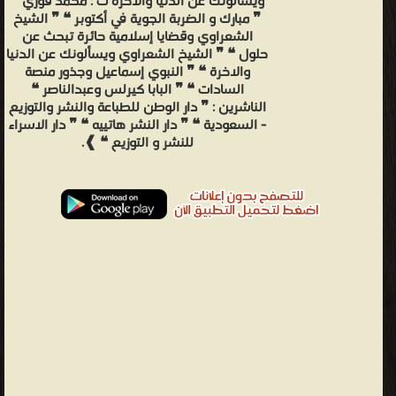
ويسالونك عن الدنيا والاخره ت : محمد فوزي ❝
❞ مبارك و الضربة الجوية في أكتوبر ❝ ❞ الشيخ
الشعراوي وقضايا إسلامية حائرة تبحث عن
حلول ❝ ❞ الشيخ الشعراوي ويسألونك عن الدنيا
والاخرة ❝ ❞ النبوي إسماعيل وجذور منصة
السادات ❝ ❞ البابا كيرلس وعبدالناصر ❝
الناشرين : ❞ دار الوطن للطباعة والنشر والتوزيع
- السعودية ❝ ❞ دار النشر هاتييه ❝ ❞ دار الاسراء
للنشر و التوزيع ❝ ❱.