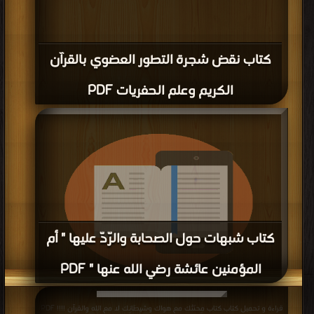
كتاب نقض شجرة التطور العضوي بالقرآن
الكريم وعلم الحفريات PDF
كتاب شبهات حول الصحابة والرّدّ عليها " أم
المؤمنين عائشة رضي الله عنها " PDF
قراءة و تحميل كتاب كتاب شبهات حول الصحابة والرّدّ عليها " أم المؤمنين عائشة رضي
قراءة و تحميل كتاب كتاب مِحنَتُك مع هواك وشيطَانِك لا مع الله والقرآن !!!! PDF
الله عنها " PDF مجانا | مكتبة >
كتب في تنزيل مباشر
| التحميل : مرة/مرات