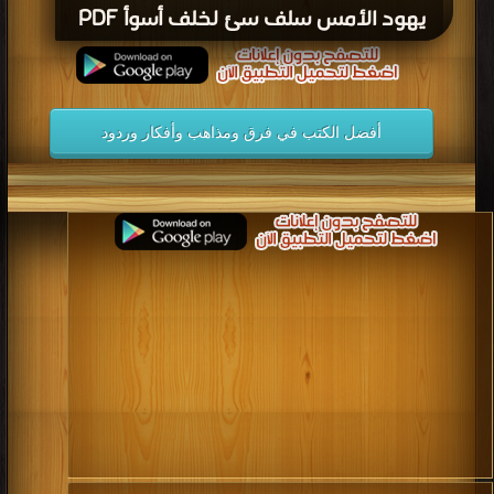
يهود الأمس سلف سئ لخلف أسوأ PDF
أفضل الكتب في فرق ومذاهب وأفكار وردود