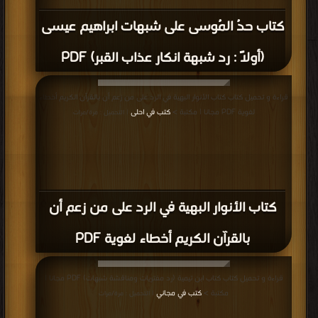
كتاب حدُ المُوسى على شبهات ابراهيم عيسى
(أولاً : رد شبهة انكار عذاب القبر) PDF
قراءة و تحميل كتاب كتاب الأنوار البهية في الرد على من زعم أن بالقرآن الكريم أخطاء
لغوية PDF مجانا | مكتبة >
كتب في احلى
| التحميل : مرة/مرات
كتاب الأنوار البهية في الرد على من زعم أن
بالقرآن الكريم أخطاء لغوية PDF
قراءة و تحميل كتاب كتاب ابن تيمية (رد مفتريات ومناقشة شبهات) PDF مجانا |
مكتبة >
كتب في مجاني
| التحميل : مرة/مرات