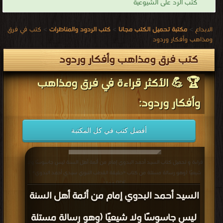
كتب الرد على الشيوعية
الابداع
>
مكتبة تحميل الكتب مجانا
>
كتب الردود والمناظرات
>
كتب في فرق
ومذاهب وأفكار وردود
كتب فرق ومذاهب وأفكار وردود
🏆 💪 الأكثر قراءة في فرق ومذاهب
وأفكار وردود:
أفضل كتب في كل المكتبة
قراءة و تحميل كتاب السيد أحمد البدوي إمام من أئمة أهل السنة ليس جاسوسًا ولا
شيعيًا (وهو رسالة مستلة من كتاب «حقيقة القطب النبوي سيدي أحمد البدوي» )
PDF مجانا
السيد أحمد البدوي إمام من أئمة أهل السنة
ليس جاسوسًا ولا شيعيًا (وهو رسالة مستلة