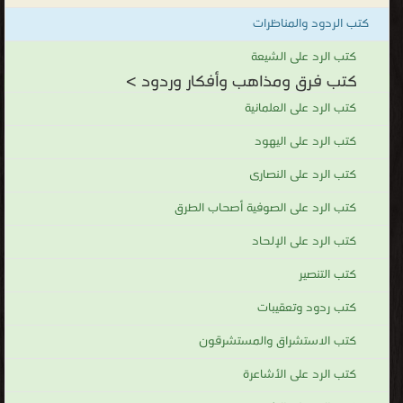
، غير أن المُلفت للنظر أن بعض التيارات الإسلامية كان قيداً على فكرِ
كتب الردود والمناظرات
وتطور الأمة ونهضتها تلك التي لم تترك غريبا في الاعتقاد والتشدد إلا
ودَعَت اليه ، بينما بعضها الآخر كان مُعبّرا عن آمال الأمّة في القوة
كتب الرد على الشيعة
كتب فرق ومذاهب وأفكار وردود >
والتقدم والنهضة. وهذا الركن خاص بكتب مجانيه للتحميل في الفرق
والمذاهب .
كتب الرد على العلمانية
كتب فرق ومذاهب وأفكار وردود
كتب الرد على اليهود
.
كتب الرد على النصارى
كتب الرد على الصوفية أصحاب الطرق
كتب الرد على الإلحاد
كتب التنصير
كتب ردود وتعقيبات
كتب الاستشراق والمستشرقون
كتب الرد على الأشاعرة