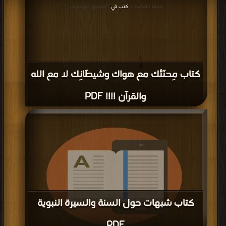
مجانا | مكتبة >
كتب في
| التحميل : مرة/مرات
كتاب مِحنَتُك مع هواك وشيطَانِك لا مع الله
والقرآن !!!! PDF
كتاب شبهات حول السنة والسيرة النبوية
PDF