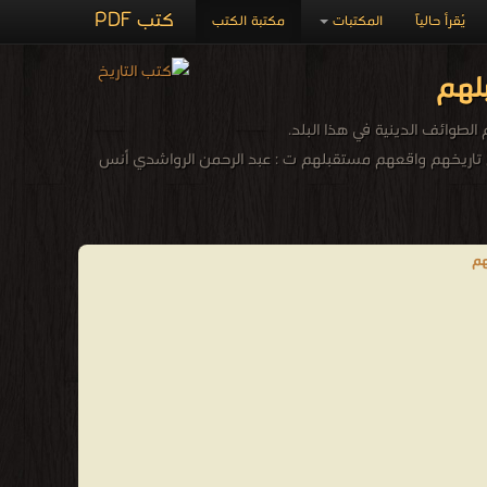
كتب PDF
يُقرأ حالياً
المكتبات
مكتبة الكتب
لهم
لطوائف الدينية في هذا البلد.
اق تاريخهم واقعهم مستقبلهم ت : عبد الرحمن الرواشدي أنس
هم