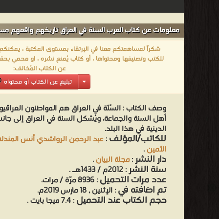
معلومات عن كتاب العرب السنة في العراق تاريخهم واقعهم مس
شكراً لمساهمتكم معنا في الإرتقاء بمستوى المكتبة ، يمكنكم اا
للكتب وتصنيفها ومحتواها ، أو كتاب يُمنع نشره ، او محمي بحقو
عن الكتاب المُخالف:
تبليغ عن الكتاب أو محتواه
وصف الكتاب :
السُنَة في العراق هم المواطنون العراق
أهل السنة والجماعة، ويُشكل السنة في العراق إلى جا
الدينية في هذا البلد.
للكاتب/المؤلف
:
عبد الرحمن الرواشدي أنس المندلا
الأمين
.
دار النشر
:
مجلة البيان
.
سنة النشر
: 2012م / 1433هـ .
عدد مرات التحميل
: 8936 مرّة / مرات.
تم اضافته في
: الإثنين , 18 مارس 2019م.
حجم الكتاب عند التحميل
: 7.4 ميجا بايت .