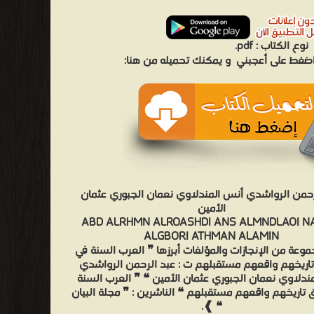
نوع الكتاب :
pdf.
 اضغط على أعجبني
و يمكنك تحميله من هنا:
رحمن الرواشدي أنس المندلاوي نعمان الجبوري عثمان
الأمين
ABD ALRHMN ALROASHDI ANS ALMNDLAOI 
ALGBORI ATHMAN ALAMIN
وعة من الإنجازات والمؤلفات أبرزها ❞ العرب السنة في
تاريخهم واقعهم مستقبلهم ت : عبد الرحمن الرواشدي
ندلاوي نعمان الجبوري عثمان الأمين ❝ ❞ العرب السنة
ق تاريخهم واقعهم مستقبلهم ❝ الناشرين : ❞ مجلة البيان
❝ ❱.