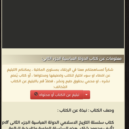
معلومات عن كتاب الدولة العباسية الجزء الثانى:
شكراً لمساهمتكم معنا في الإرتقاء بمستوى المكتبة ، يمكنكم االتبليغ
عن اخطاء او سوء اختيار للكتب وتصنيفها ومحتواها ، أو كتاب يُمنع
نشره ، او محمي بحقوق طبع ونشر ، فضلاً قم بالتبليغ عن الكتاب
المُخالف:
تبليغ عن الكتاب أو محتواه
وصف الكتاب :
نبذة عن الكتاب :
كتاب سلسلة التاريخ الاسلامي الدولة العباسية الجزء الثانى pdf
تأليف محمود شاكر، هذه السلسلة العلمية ولتاريخية الرائعة