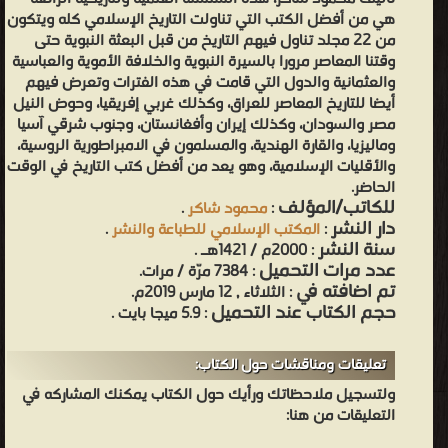
هي من أفضل الكتب التي تناولت التاريخ الإسلامي كله ويتكون
من 22 مجلد تناول فيهم التاريخ من قبل البعثة النبوية حتى
وقتنا المعاصر مرورا بالسيرة النبوية والخلافة الأموية والعباسية
والعثمانية والدول التي قامت في هذه الفترات وتعرض فيهم
أيضا للتاريخ المعاصر للعراق، وكذلك غربي إفريقيا، وحوض النيل
مصر والسودان، وكذلك إيران وأفغانستان، وجنوب شرقي آسيا
وماليزيا، والقارة الهندية، والمسلمون في الامبراطورية الروسية،
والأقليات الإسلامية، وهو يعد من أفضل كتب التاريخ في الوقت
الحاضر.
للكاتب/المؤلف
:
محمود شاكر
.
دار النشر
:
المكتب الإسلامي للطباعة والنشر
.
سنة النشر
: 2000م / 1421هـ .
عدد مرات التحميل
: 7384 مرّة / مرات.
تم اضافته في
: الثلاثاء , 12 مارس 2019م.
حجم الكتاب عند التحميل
: 5.9 ميجا بايت .
تعليقات ومناقشات حول الكتاب:
ولتسجيل ملاحظاتك ورأيك حول الكتاب يمكنك المشاركه في
التعليقات من هنا: