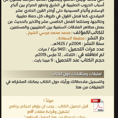
أسباب الحروب الصليبية في الشرق وتطور الصراع بين أتباع
الإسلام وأتباع المسيحية حتى أواخر القرن الحادي عشر
الميلادي، كما فصل القول في ظروف كل حملة صليبية
ونتائجها، ومختتما الفصل الخامس عشر والأخير بالحديث عن
بعض مظاهر العلاقات السلمية بين الصليبيين والمسلمين.
للكاتب/المؤلف
:
محمد محمد مرسي الشيخ
.
دار النشر
:
مطبعة السعادة
.
سنة النشر
: 2004م / 1425هـ .
عدد مرات التحميل
: 9451 مرّة / مرات.
تم اضافته في
: الثلاثاء , 12 مارس 2019م.
حجم الكتاب عند التحميل
: 9 ميجا بايت .
تعليقات ومناقشات حول الكتاب:
ولتسجيل ملاحظاتك ورأيك حول الكتاب يمكنك المشاركه في
التعليقات من هنا:
مهلاً !
قبل تحميل الكتاب .. يجب ان يتوفر لديكم برنامج
تشغيل وقراءة ملفات
pdf
يمكن تحميلة من هنا '
تحميل البرنامج
'