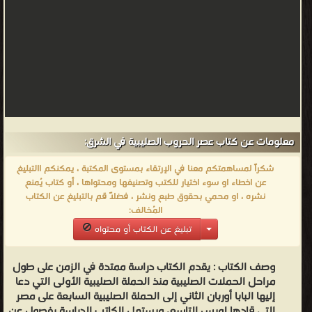
معلومات عن كتاب عصر الحروب الصليبية في الشرق:
شكراً لمساهمتكم معنا في الإرتقاء بمستوى المكتبة ، يمكنكم االتبليغ
عن اخطاء او سوء اختيار للكتب وتصنيفها ومحتواها ، أو كتاب يُمنع
نشره ، او محمي بحقوق طبع ونشر ، فضلاً قم بالتبليغ عن الكتاب
المُخالف:
تبليغ عن الكتاب أو محتواه
وصف الكتاب :
يقدم الكتاب دراسة ممتدة في الزمن على طول
مراحل الحملات الصليبية منذ الحملة الصليبية الأولى التي دعا
إليها البابا أوربان الثاني إلى الحملة الصليبية السابعة على مصر
التي قادها لويس التاسع، ويستهل الكاتب الدراسة بفصول عن