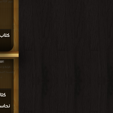
غنيم PDF مجانا | مكتبة >
كتاب 
قراءة و ت
>
كتا
نحاسب