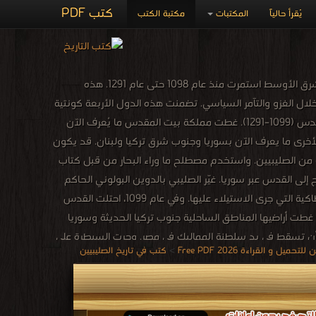
كتب PDF
يُقرأ حالياً
المكتبات
مكتبة الكتب
الدول الصليبية، المعروفة أيضًا باسم دول ما وراء البحار، هي أربعة دول كاثوليكية رومانية في الشرق الأوسط استمرت منذ عام 1098 حتى عام 1291. هذه
 خلال الغزو والتآمر السياسي. تضمنت هذه الدول الأربعة كونتية
الرها (1098-1150) وإمارة أنطاكية (1098-1287) وكونتية طرابلس (1102-1289) ومملكة بيت المقدس (1099–1291). غطت مملكة بيت المقدس ما يُعرف الآن
أخرى ما يعرف الآن بسوريا وجنوب شرق تركيا ولبنان. قد يكون
 كان عدد قليل جدًا من سكان الفرنجة من الصليبيين. واستخدم مصطلح ما وراء البحار من قبل كتاب
فرنسية. في عام 1098، مرت قافلة الحج المسلح إلى القدس عبر سوريا. غيّر الصليبي بالدوين البولوني الحاكم
اليوناني الأرثوذكسي لإريحا بعد انقلاب، وبقي بوهيموند من تارانتو الأمير الحاكم في مدينة أنطاكية التي جرى الاستيلاء عليها. وفي عام 1099، احتلت القدس
ت أراضيها المناطق الساحلية جنوب تركيا الحديثة وسوريا
ل الأخرى استمرت حتى القرن الثالث عشر قبل أن تسقط في يد سلطنة المماليك في مصر. وجرت السيطرة على
ل و القراءة 2026 Free PDF
>
كتب في تاريخ الصليبيين
 عام 1291، فقدت الأراضي الأخيرة بسرعة، مع فرار الناجين إلى مملكة قبرص (التي تأسست بعد الحملة الصليبية
لتجربة الاستعمارية الفرنسية في بلاد المشرق. وقد رفض مؤرخو
 إلى حد كبير، معزولين عن الشعوب الأصلية، مع أنظمة قانونية