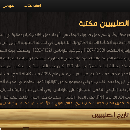
اضف كتاب
الفهرس
الصليبيين مكتبة
الإقطاعية أنشأها القادة الكاثوليك اللاتينيين في الحملة الصليبية الأولى من
والضفة الغربية وقطاع غزة والمناطق المجاورة. وغطت الولايات الشمالية ال
وصف «الدول الصليبية» مضللًا، إذ أنه اعتبارًا من عام 1130
العصور الوسطى والحديثة كمرادف، مشتق من ال
 توطيد إقليمي، تضمن السيطرة على طرابلس. وفي أقصى حدود لهذه الدول، غط
ولبنان وإسرائيل وفلسطين. سقطت الرها في أيدي أحد أمراء الحرب الأتراك عام 1144، لكن الدو
ة تحميل الكتب مجانا
>
كتب تاريخ العالم الغربي
>
📚 كتب اكبر مكتبة تاريخ الصليبيين للتحمي
أنطاكية عام 1268 وطرابلس عام 1289. وعندما سقطت عكا، عاصمة مملكة بيت المقدس
ها موضوعًا فرعيًا للحروب الصليبية، في فرنسا في القرن التاسع عشر كقياس ل
اريخ الصليبيين
ثلما كان يُعرف الأوروبيون الغربيون، عاشوا كمجتمع أقلية ضمن مجتمع حضري
سلامية الناطقة بالعربية واليونانية والسريانية.