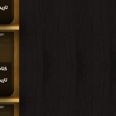
قراءة و ت
الحروب الصليبية - ج 21 PDF
كتا
قراءة و ت