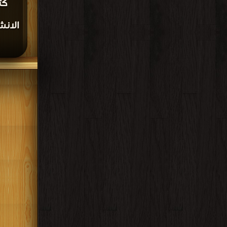
كت
الانش