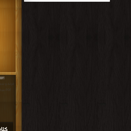
قراءة و تحم
PDF مجانا | مكتبة >
كتا