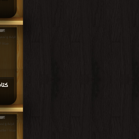
مجانا |
كتا
مجانا | مكتب