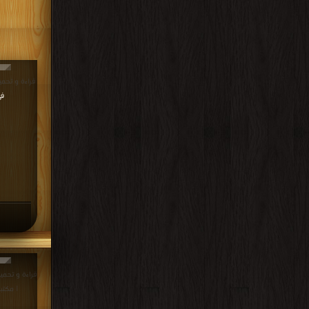
قراءة و تحميل كتاب 
في Free
| مكتب