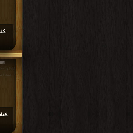
كتا
مجانا | م
كتا