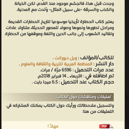
وجدت قبل هذا، فالجشع موجود منذ القدم، لكن الخيانة
والكذب والسرقة -على سبيل المثال- وُلدت مع المدنية.
يعتبر كتاب الحضارة تأريخيا موسوعيا لتاريخ الحضارات القديمة
ومراحل تطورها ونموها وصولا للعصور الحديثة، متناولا عادات
وتقاليد الشعوب إلى جانب الدين واللغة وموقفها من الحضارة.
للكاتب/المؤلف
:
ويل ديورانت
.
دار النشر
:
المنظمة العربية للتربية والثقافة والعلوم
.
عدد مرات التحميل
: 6596 مرّة / مرات.
تم اضافته في
: الأربعاء , 14 فبراير 2018م.
حجم الكتاب عند التحميل
: 6.5 ميجا بايت .
تعليقات ومناقشات حول الكتاب:
ولتسجيل ملاحظاتك ورأيك حول الكتاب يمكنك المشاركه في
التعليقات من هنا:
مهلاً !