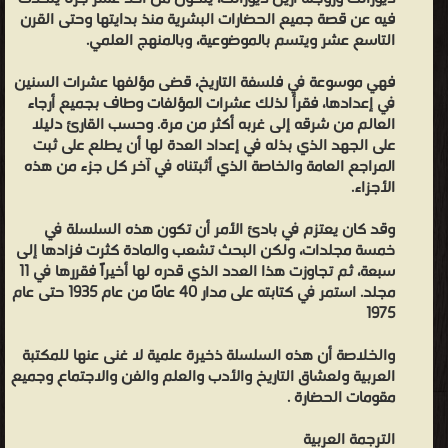
الدين واللغة وموقفها من الحضارة.
فيه عن قصة جميع الحضارات البشرية منذ بدايتها وحتى القرن
التاسع عشر ويتسم بالموضوعية، وبالمنهج العلمي.
ويل ديورانت - ويليام جيمس ديورانت (بالإنجليزية: William James
Durant) (من 1885 - إلى 1981) فيلسوف، مؤرخ وكاتب أمريكي من أشهر
فهي موسوعة في فلسفة التاريخ، قضى مؤلفها عشرات السنين
مؤلفاته كتاب قصة الحضارة والذي شاركته زوجته أريل ديورانت في تأليفه.
في إعدادها، فقرأ لذلك عشرات المؤلفات وطاف بجميع أرجاء
❰ له مجموعة من الإنجازات والمؤلفات أبرزها ❞ قصة الحضارة مجلد 1 ❝
العالم من شرقه إلى غربه أكثر من مرة. وحسب القارئ دليلا
على الجهد الذي بذله في إعداد العدة لها أن يطلع على ثبت
❞ قصة الحضارة ج 1 ❝ ❞ قصة الحضارة مجلد 42 ❝ ❞ قصة الحضارة الجزء
المراجع العامة والخاصة الذي أثبتناه في آخر كل جزء من هذه
الثاني من المجلد الاول ❝ ❞ قصة الحضارة الجزء الاول من المجلد الثالت
الأجزاء.
❝ ❞ قصة الحضارة مجلد 21 النهضة ❝ ❞ قصة الحضارة الجزء الثالث من
وقد كان يعتزم في بادئ الأمر أن تكون هذه السلسلة في
المجلد الثالث ❝ ❞ قصة الحضارة الجزء الاول من المجلد الاول ❝ ❞ قصة
خمسة مجلدات، ولكن البحث تشعب والمادة كثرت فزادها إلى
الحضارة مجلد 17 إنتقال المعارف ❝ الناشرين : ❞ دار الجيل للنشر والتوزيع
سبعة، ثم تجاوزت هذا العدد الذي قدره لها أخيراً فقررها في 11
❝ ❞ المنظمة العربية للتربية والثقافة والعلوم ❝ ❱
مجلد. استمر في كتابته على مدار 40 عامًا من عام 1935 حتى عام
من حضارات العالم - مكتبة كتب التاريخ.
1975
والخلاصة أن هذه السلسلة ذخيرة علمية لا غنى عنها للمكتبة
العربية ولعشاق التاريخ والأدب والعلم والفن والاجتماع وجميع
مقومات الحضارة .
الترجمة العربية