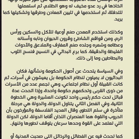
اتخاذها في رد عدو مخيف له وهو الظلام، ثم استعملها
للتدفئة، ثم استخدمها في تليين المعادن وطرقها وتشكيلها كما
يريد.
وكذلك استخدم المعدن صنع أوعية للأكل والسكين ورأس
الرم، ومن قواقع الشاطئ وقرون الحيوان ونابه وأسنانه
وعظامه وشعره وجلده صنع المغارف والملاعق والأدوات
الغليظة والدقيقة. كما برع البدائي في النسيج فنسج الثوب
والبطاطين وما إلى ذلك.
وفي السياسة يتحدث عن أصول الحكومة ونشأتها، فكان
البدائيون لا يميلون لنظام الحكومة بل يعيشون في أسرات، ثم
كانت القبيلة أول نظام اجتماعي، وهي تجمع عدد من الأسرات
من ذوى القربى وتحكمهم حكومة واحدة، وإذا اتحدت عدة
قبائل تحت حكم رئيس واحد تكونت العشيرة وهي الخطوة
الثانية، وفي الفصل الثاني يتناول الدولة، والدولة هي مرحلة
متأخرة في سلم التطور، وقال العديد الفلاسفة والمؤرخون بأن
الحروب والقوة هما العنصران اللذان أقاما الدولة، لكن الدولة
التي تعتمد على القوة وحدها سرعان يتوقف تطورها وتنهار..
كما تحدث فيه عن الفضائل والرذائل التي صحبت المدنية أو