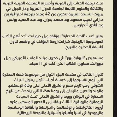
تمت ترجمة الكتاب إلى العربية وأصدرته المنظمة العربية للتربية
والثقافة والعلوم التابعة لجامعة الدول العربية ودار الجيل في
بيروت النسخة العربية تتكون من 42 مجلد بترجمة احترافية من
د. زكي نجيب محمود، ود. محمد بدران، ود. عبد الحميد يونس
ود. فادي أندراوس .
يعتبر كتاب "قصة الحضارة" لمؤلفه ويل ديورانت، أحد أهم الكتب
الموسوعية التاريخية، شاركت زوجة المؤلف في وضعه، تناول
فلسفة الحضارة والتاريخ.
وتستعرض "البوابة نيوز"، في ذكرى ميلاد الماتب الأمريكي ويل
ديورانت، محتوى الكتاب الذي كتبه في 11 مجلد.
تناول الكاتب في مقدمة الجزء الأول من موسوعة قصة الحضارة
التي أزمع تقسيمها إلى خمسة أجزاء، الأول يتناول التراث
الشرقي وهو تاريخ مصر والشرق الأدنى حتى وفاة الإسكندر،
والهند والصين واليابان إلى يومنا هذا، الثاني يتحدث عن تاريخ
الحضارة في اليونان وروما والشرق الأدنى تحت السيادة
الرومانية واليونانية، الثالث ينقلنا إلى العصور الوسطى وفيه
أوروبا الكاثوليكية والإقطاعية والبيزنطية والثقافة الإسلامية
واليهودية في آسيا وأفرقيا وأسبانيا، والنهضة الإيطالية.