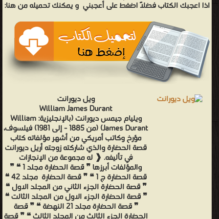
اذا اعجبك الكتاب فضلاً اضغط على أعجبني
و يمكنك تحميله من هنا:
ويل ديورانت
William James Durant
ويليام جيمس ديورانت (بالإنجليزية: William
James Durant) (من 1885 - إلى 1981) فيلسوف،
مؤرخ وكاتب أمريكي من أشهر مؤلفاته كتاب
قصة الحضارة والذي شاركته زوجته أريل ديورانت
في تأليفه. ❰ له مجموعة من الإنجازات
والمؤلفات أبرزها ❞ قصة الحضارة مجلد 1 ❝ ❞
قصة الحضارة ج 1 ❝ ❞ قصة الحضارة مجلد 42 ❝
❞ قصة الحضارة الجزء الثاني من المجلد الاول ❝
❞ قصة الحضارة الجزء الاول من المجلد الثالت ❝
❞ قصة الحضارة مجلد 21 النهضة ❝ ❞ قصة
الحضارة الجزء الثالث من المجلد الثالث ❝ ❞ قصة