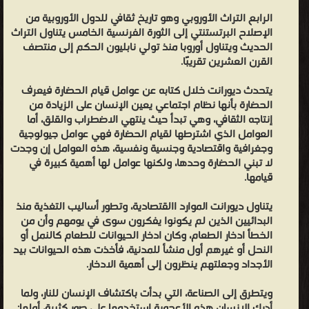
الرابع التراث الأوروبي وهو تاريخ ثقافي للدول الأوروبية من
الإصلاح البرتستنتي إلى الثورة الفرنسية الخامس يتناول التراث
الحديث ويتناول أوروبا منذ تولي نابليون الحكم إلى منتصف
القرن العشرين تقريبًا.
يتحدث ديورانت خلال كتابه عن عوامل قيام الحضارة فيعرف
الحضارة بأنها نظام اجتماعي يعين الإنسان على الزيادة من
إنتاجه الثقافي، وهي تبدأ حيث ينتهي الاضطراب والقلق، أما
العوامل الذي اشترطها لقيام الحضارة فهي عوامل جيولوجية
وجغرافية واقتصادية وجنسية ونفسية، هذه العوامل إن وجدت
لا تبني الحضارة وحدها، ولكنها عوامل لها أهمية كبيرة في
قيامها.
يتناول ديورانت الموارد االقتصادية، وتطور أساليب التغذية منذ
البدائيين الذين لم يكونوا يفكرون سوى في يومهم وأن من
الخطأ ادخار الطعام، وكان ادخار الحيوانات للطعام كالنمل أو
النحل أو غيرهم أول منشأ للمدنية، فأخذت هذه الحيوانات بيد
الأجداد وجعلتهم ينظرون إلى أهمية الادخار.
ويتطرق إلى الصناعة، التي بدأت باكتشاف الإنسان للنار، ولما
أدرك الإنسان هذه الأعجوبة استخدمها على صور كثيرة، أولها: