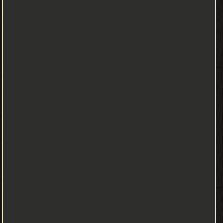
والثقافة الإسلامية واليهودية في آسيا وأفرقيا وأسبانيا، والنهضة
الإيطالية. الرابع التراث الأوروبي وهو تاريخ ثقافي للدول الأوروبية من
الإصلاح البرتستنتي إلى الثورة الفرنسية الخامس يتناول التراث الحديث
ويتناول أوروبا منذ تولي نابليون الحكم إلى منتصف القرن العشرين
تقريبًا. يتحدث ديورانت خلال كتابه عن عوامل قيام الحضارة فيعرف
الحضارة بأنها نظام اجتماعي يعين الإنسان على الزيادة من إنتاجه الثقافي،
وهي تبدأ حيث ينتهي الاضطراب والقلق، أما العوامل الذي اشترطها لقيام
الحضارة فهي عوامل جيولوجية وجغرافية واقتصادية وجنسية ونفسية،
هذه العوامل إن وجدت لا تبني الحضارة وحدها، ولكنها عوامل لها أهمية
كبيرة في قيامها. يتناول ديورانت الموارد االقتصادية، وتطور أساليب
التغذية منذ البدائيين الذين لم يكونوا يفكرون سوى في يومهم وأن من
الخطأ ادخار الطعام، وكان ادخار الحيوانات للطعام كالنمل أو النحل أو
غيرهم أول منشأ للمدنية، فأخذت هذه الحيوانات بيد الأجداد وجعلتهم
ينظرون إلى أهمية الادخار. ويتطرق إلى الصناعة، التي بدأت باكتشاف
الإنسان للنار، ولما أدرك الإنسان هذه الأعجوبة استخدمها على صور
كثيرة، أولها: اتخاذها في رد عدو مخيف له وهو الظلام، ثم استعملها