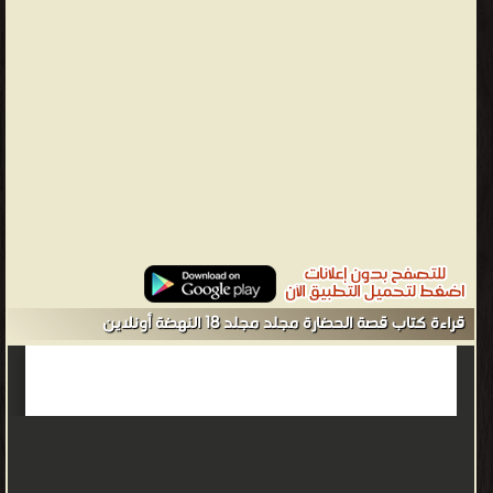
العدد الذي قدره لها أخيراً فقررها في 11 مجلد. استمر في كتابته على مدار
40 عامًا من عام 1935 حتى عام 1975 والخلاصة أن هذه السلسلة ذخيرة
علمية لا غنى عنها للمكتبة العربية ولعشاق التاريخ والأدب والعلم والفن
والاجتماع وجميع مقومات الحضارة . الترجمة العربية تمت ترجمة الكتاب
إلى العربية وأصدرته المنظمة العربية للتربية والثقافة والعلوم التابعة
لجامعة الدول العربية ودار الجيل في بيروت النسخة العربية تتكون من 42
مجلد بترجمة احترافية من د. زكي نجيب محمود، ود. محمد بدران، ود.
عبد الحميد يونس ود. فادي أندراوس . يعتبر كتاب "قصة الحضارة"
لمؤلفه ويل ديورانت، أحد أهم الكتب الموسوعية التاريخية، شاركت زوجة
المؤلف في وضعه، تناول فلسفة الحضارة والتاريخ. وتستعرض "البوابة
نيوز"، في ذكرى ميلاد الماتب الأمريكي ويل ديورانت، محتوى الكتاب
قراءة كتاب قصة الحضارة مجلد مجلد 18 النهضة أونلاين
الذي كتبه في 11 مجلد. تناول الكاتب في مقدمة الجزء الأول من
موسوعة قصة الحضارة التي أزمع تقسيمها إلى خمسة أجزاء، الأول يتناول
التراث الشرقي وهو تاريخ مصر والشرق الأدنى حتى وفاة الإسكندر،
والهند والصين واليابان إلى يومنا هذا، الثاني يتحدث عن تاريخ الحضارة
في اليونان وروما والشرق الأدنى تحت السيادة الرومانية واليونانية، الثالث
ينقلنا إلى العصور الوسطى وفيه أوروبا الكاثوليكية والإقطاعية والبيزنطية