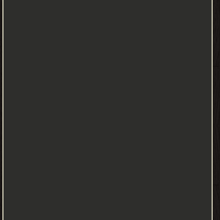
وتحميد وتكبير وصلاة وتسليم. ووضع الارض للانام على تيار الماء. وجعل
فيها رواسي من فوقها وبارك فيها وقدر فيها أقواتها في أربعة أيام قبل
خلق السماء، وأنبت فيها من كل زوجين اثنين، دلالة للالباء من جميع ما
يحتاج العباد إليه في شتائهم وصيفهم، ولكل ما يحتاجون إليه ويملكونه
من حيوان بهيم. وبدأ خلق الانسان من طين، وجعل نسله من سلالة
من ماء مهين، في قرار مكين. فجعله سميعا بصيرا، بعد ان لم يكن شيئا
مذكورا. وشرفه بالعلم والتعليم. خلق بيده الكريمة آدم أبا البشر، وصور
جثته ونفخ فيه من روحه وأسجد له ملائكته، وخلق منه زوجه حواء أم
البشر فآنس بها وحدته، وأسكنهما جنته، واسبغ عليهما نعمته. ثم
أهبطهما إلى الارض لما سبق في ذلك من حكمة الحكيم. وبث منهما
رجالا كثيرا ونساء، وقسمهم بقدرة العظيم ملوكا ورعاة، وفقراء وأغنياء،
وأحرارا وعبيدا، وحرائر وإماء. وأسكنهم أرجاء الارض، طولها والعرض،
وجعلهم خلائف فيها يخلف البعض منهم البعض، إلى يوم الحساب
والعرض على العليم الحكيم. وسخر لهم الانهار من سائر الاقطار، تشق
الاقاليم إلى الامصار، ما بين صغار وكبار، على مقدار الحاجات والاوطار،
وأنبع لهم العيون والآبار. وأرسل عليهم السحائب بالامطار، فأنبت لهم