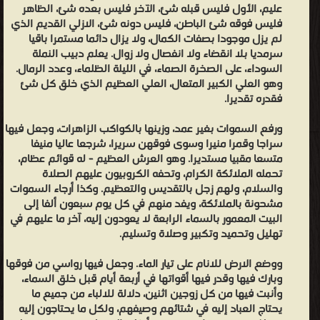
عليم، الأول فليس قبله شئ، الآخر فليس بعده شئ، الظاهر
: ❞ دار ابن حزم للطباعة والنشر والتوزيع ❝ ❞ دار ابن كثير ❝ ❞ مكتبة
فليس فوقه شئ الباطن، فليس دونه شئ، الازلي القديم الذي
الثقافة الدينية ❝ ❞ بيت الأفكار الدولية للنشر والتوزيع ❝ ❞ دار هجر للنشر
لم يزل موجودا بصفات الكمال، ولا يزال دائما مستمرا باقيا
سرمديا بلا انقضاء ولا انفصال ولا زوال. يعلم دبيب النملة
والتوزيع ❝ ❱
السوداء، على الصخرة الصماء، في الليلة الظلماء، وعدد الرمال.
من كتب التاريخ الإسلامي - مكتبة كتب التاريخ.
وهو العلي الكبير المتعال، العلي العظيم الذي خلق كل شئ
فقدره تقديرا.
ورفع السموات بغير عمد، وزينها بالكواكب الزاهرات، وجعل فيها
سراجا وقمرا منيرا وسوى فوقهن سريرا، شرجعا عاليا منيفا
متسعا مقبيا مستديرا. وهو العرش العظيم - له قوائم عظام،
تحمله الملائكة الكرام، وتحفه الكروبيون عليهم الصلاة
والسلام، ولهم زجل بالتقديس والتعظيم. وكذا أرجاء السموات
مشحونة بالملائكة، ويفد منهم في كل يوم سبعون ألفا إلى
البيت المعمور بالسماء الرابعة لا يعودون إليه، آخر ما عليهم في
تهليل وتحميد وتكبير وصلاة وتسليم.
ووضع الارض للانام على تيار الماء. وجعل فيها رواسي من فوقها
وبارك فيها وقدر فيها أقواتها في أربعة أيام قبل خلق السماء،
وأنبت فيها من كل زوجين اثنين، دلالة للالباء من جميع ما
يحتاج العباد إليه في شتائهم وصيفهم، ولكل ما يحتاجون إليه