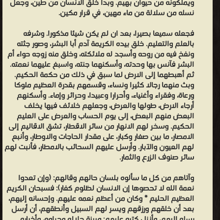
ويملكونه من حيوان بهيم. وبدأ خلق الانسان من طين، وجعل
نسله من سلالة من ماء مهين، في قرار مكين.
فجعله سميعا بصيرا، بعد ان لم يكن شيئا مذكورا. وشرفه
بالعلم والتعليم. خلق بيده الكريمة آدم أبا البشر، وصور جثته
ونفخ فيه من روحه وأسجد له ملائكته، وخلق منه زوجه حواء أم
البشر فآنس بها وحدته، وأسكنهما جنته، واسبغ عليهما نعمته.
ثم أهبطهما إلى الارض لما سبق في ذلك من حكمة الحكيم.
وبث منهما رجالا كثيرا ونساء، وقسمهم بقدرة العظيم ملوكا
ورعاة، وفقراء وأغنياء، وأحرارا وعبيدا، وحرائر وإماء. وأسكنهم
أرجاء الارض، طولها والعرض، وجعلهم خلائف فيها يخلف
البعض منهم البعض، إلى يوم الحساب والعرض على العليم
الحكيم. وسخر لهم الانهار من سائر الاقطار، تشق الاقاليم إلى
الامصار، ما بين صغار وكبار، على مقدار الحاجات والاوطار، وأنبع
لهم العيون والآبار. وأرسل عليهم السحائب بالامطار، فأنبت لهم
سائر صنوف الزرع والثمار.
وآتاهم من كل ما سألوه بلسان حالهم وقالهم: (وإن تعدوا
نعمة الله لا تحصوها إن الانسان لظلوم كفار): فسبحان الكريم
العظيم الحليم * وكان من أعظم نعمه عليهم. وإحسانه إليهم،
بعد أن خلقهم ورزقهم ويسر لهم السبيل وأنطقهم، أن أرسل
رسله إليهم، وأنزل كتبه عليهم: مبينة حلاله وحرامه، وأخباره