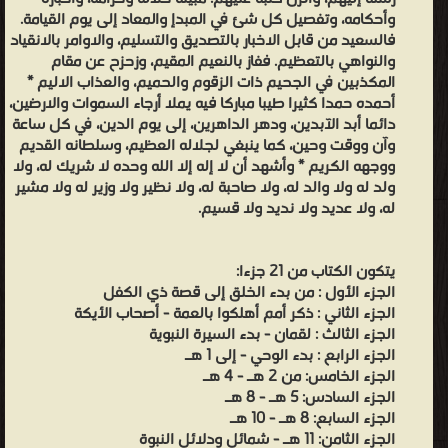
وأحكامه، وتفصيل كل شئ في المبدإ والمعاد إلى يوم القيامة.
فالسعيد من قابل الاخبار بالتصديق والتسليم، والاوامر بالانقياد
والنواهي بالتعظيم. ففاز بالنعيم المقيم، وزحزح عن مقام
المكذبين في الجحيم ذات الزقوم والحميم، والعذاب الاليم *
أحمده حمدا كثيرا طيبا مباركا فيه يملا أرجاء السموات والارضين،
دائما أبد الآبدين، ودهر الداهرين، إلى يوم الدين، في كل ساعة
وآن ووقت وحين، كما ينبغي لجلاله العظيم، وسلطانه القديم
ووجهه الكريم * وأشهد أن لا إله إلا الله وحده لا شريك له، ولا
ولد له ولا والد له، ولا صاحبة له، ولا نظير ولا وزير له ولا مشير
له، ولا عديد ولا نديد ولا قسيم.
يتكون الكتاب من 21 جزءا:
الجزء الأول : من بدء الخلق إلى قصة ذي الكفل
الجزء الثاني : ذكر أمم أهلكوا بالعمة - أصحاب الأيكة
الجزء الثالث : لقمان - بدء السيرة النبوية
الجزء الرابع : بدء الوحي - إلى 1 هـ
الجزء الخامس: من 2 هـ - 4 هـ
الجزء السادس: 5 هـ - 8 هـ
الجزء السابع: 8 هـ - 10 هـ
الجزء الثامن: 11 هـ - شمائل ودلائل النبوة