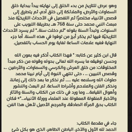
السابع: 8 هـ - 10 هـ الجزء الثامن: 11 هـ - شمائل ودلائل النبوة الجزء
وهو عرض للتاريخ من بدء الخلق إلى نهايته يبدأ ببداية خلق
السماوات والأرض، والملائكة إلى خلق آدم، ثم يتطرق إلى
التاسع: 11 هـ - 15 هـ الجزء العاشر: 16 هـ - 40 هـ الجزء الحادي عشر: 40
قصص الأنبياء مختصرًا ثم التفصيل في الأحداث التاريخيّة منذ
هـ - 65 هـ الجزء الثاني عشر: 66 هـ - 102 هـ الجزء الثالث عشر: 103 هـ -
مبعث النبي محمد حتى سنة 768 هـ بطريقة التبويب على
191 هـ الجزء الرابع عشر: 191 هـ - 310 هـ الجزء الخامس عشر: 311 هـ -
السنوات. وتبدأ السنة بقوله "ثم دخلت سنة.." ثم يسرد الأحداث
456 هـ الجزء السادس عشر: 456 هـ - 605 هـ الجزء السابع عشر: 606
التاريخيّة فيها ثم يذكر أبرز من توفوا في هذه السنة. أما جزء
النهاية ففيه علامات الساعة لغاية يوم الحساب بالتفصيل.
هـ - 700 هـ الجزء الثامن عشر: 701 هـ - 768 هـ الجزء التاسع عشر:
(الفتن والملاحم) خبر الأبلة - علامات الساعة - يوم القيامة الجزء
قال ابن كثير عن كتابه: " فهذا الكتاب أذكر فيه بعون الله
العشرون: العرض على الله عز وجل الجزء الحادي والعشرون: فهرس
وحسن توفيقه ما يسره الله تعالى بحوله وقوته من ذكر مبدأ
المخلوقات: من خلق العرش والكرسي والسماوات، والأرضين ...،
(الأحاديث القدسية. الأعلام. البلدان والمياه... إلخ)
وقصص النبيين ... ، حتى تنتهي النبوة إلى أيام نبينا محمد
ابن كثير الدمشقي - ولد في الشام سنة 701 هـ كما ذكر ذلك في كتابه
صلوات الله وسلامه عليه ...... ثم نذكر ما بعد ذلك إلى زماننا،
البداية والنهاية وكان مولده بقرية «مجدل» من أعمال بصرى من منطقة
ونذكر الفتن والملاحم وأشراط الساعة. ثم البعث والنشور
سهل حوران -درعا حالياً- في جنوب دمشق. ❰ له مجموعة من الإنجازات
وأهوال القيامة.... وما ورد في ذلك من الكتاب والسنة والآثار
والأخبار المنقولة المعقولة عند العلماء وورثة الأنبياء..."» فكان
والمؤلفات أبرزها ❞ البداية والنهاية (ط بيت الأفكار) ❝ ❞ Stories of the
الكتاب بحق المرآة الصادقة، والمرجع الأصيل لأهل هذا الفن.
Prophets قصص الأنبياء ❝ ❞ البداية والنهاية (ت: التركي) الجزء الأول ❝
❞ البداية والنهاية/الجزء الأول ❝ ❞ البداية والنهاية الجزء التاسع عشر ❝ ❞
جاء في مقدمة الكتاب:
البداية والنهاية الجزء الثالث عشر ❝ ❞ البداية والنهاية/الجزء الأول 2 ❝ ❞
الحمد لله الأول والآخر، الباطن الظاهر، الذي هو بكل شئ
البداية والنهاية الجزء العاشر ❝ ❞ البداية والنهاية الجزء السابع ❝ الناشرين