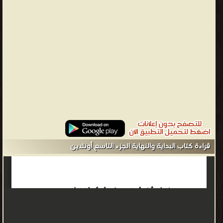
صلوات الله وسلامه عليه ...... ثم نذكر ما بعد ذلك إلى زماننا، ونذكر الفتن
والملاحم وأشراط الساعة. ثم البعث والنشور وأهوال القيامة.... وما ورد في
ذلك من الكتاب والسنة والآثار والأخبار المنقولة المعقولة عند العلماء
وورثة الأنبياء..."» فكان الكتاب بحق المرآة الصادقة، والمرجع الأصيل
لأهل هذا الفن. جاء في مقدمة الكتاب: الحمد لله الأول والآخر، الباطن
الظاهر، الذي هو بكل شئ عليم، الأول فليس قبله شئ، الآخر فليس
بعده شئ، الظاهر فليس فوقه شئ الباطن، فليس دونه شئ، الازلي
القديم الذي لم يزل موجودا بصفات الكمال، ولا يزال دائما مستمرا باقيا
سرمديا بلا انقضاء ولا انفصال ولا زوال. يعلم دبيب النملة السوداء، على
الصخرة الصماء، في الليلة الظلماء، وعدد الرمال. وهو العلي الكبير المتعال،
العلي العظيم الذي خلق كل شئ فقدره تقديرا. ورفع السموات بغير
قراءة كتاب البداية والنهاية الجزء التاسع أونلاين
عمد، وزينها بالكواكب الزاهرات، وجعل فيها سراجا وقمرا منيرا وسوى
فوقهن سريرا، شرجعا عاليا منيفا متسعا مقبيا مستديرا. وهو العرش
العظيم - له قوائم عظام، تحمله الملائكة الكرام، وتحفه الكروبيون
عليهم الصلاة والسلام، ولهم زجل بالتقديس والتعظيم. وكذا أرجاء
السموات مشحونة بالملائكة، ويفد منهم في كل يوم سبعون ألفا إلى
البيت المعمور بالسماء الرابعة لا يعودون إليه، آخر ما عليهم في تهليل