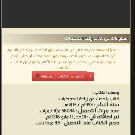
معلومات عن كتاب زراعة الحمضيات:
شكراً لمساهمتكم معنا في الإرتقاء بمستوى المكتبة ، يمكنكم االتبليغ
عن اخطاء او سوء اختيار للكتب وتصنيفها ومحتواها ، أو كتاب يُمنع
نشره ، او محمي بحقوق طبع ونشر ، فضلاً قم بالتبليغ عن الكتاب
المُخالف:
تبليغ عن الكتاب أو محتواه
وصف الكتاب :
كتاب يتحدث عن زراعة الحمضيات.
سنة النشر
: 1993م / 1413هـ .
عدد مرات التحميل
: 56084 مرّة / مرات.
تم اضافته في
: الأحد , 11 مايو 2008م.
حجم الكتاب عند التحميل
: 3.5 ميجا بايت .