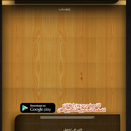
إعلانات:
قراءة و تحميل كتاب كتاب العدد التاسع والعشرين من مجلة NetworkSet PDF مجانا
| مكتبة >
كتب في تحميل
| التحميل : مرة/مرات