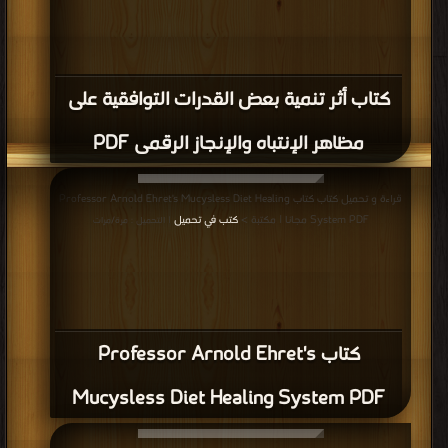
كتاب أثر تنمية بعض القدرات التوافقية على
مظاهر الإنتباه والإنجاز الرقمى PDF
قراءة و تحميل كتاب كتاب Professor Arnold Ehret's Mucysless Diet Healing
System PDF مجانا | مكتبة >
كتب في تحميل
| التحميل : مرة/مرات
كتاب Professor Arnold Ehret's
Mucysless Diet Healing System PDF