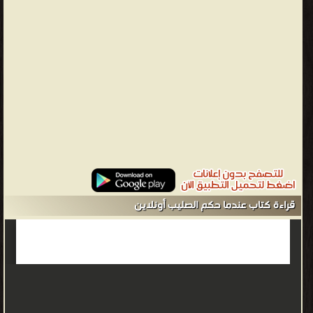
شهود يهوه التطرف المسيحي في مصر ❝ ❞ 37 نصيحة للمنصرين في
الجزائر ❝ الناشرين : ❞ بيت الحكمة للثقافة ❝ ❞ مركز التنوير الاسلامي ❝
❱
من كتب تاريخ العالم العربي - مكتبة كتب التاريخ.
قراءة كتاب عندما حكم الصليب أونلاين