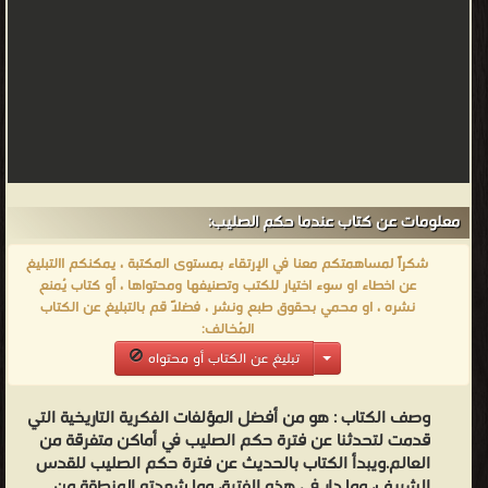
معلومات عن كتاب عندما حكم الصليب:
شكراً لمساهمتكم معنا في الإرتقاء بمستوى المكتبة ، يمكنكم االتبليغ
عن اخطاء او سوء اختيار للكتب وتصنيفها ومحتواها ، أو كتاب يُمنع
نشره ، او محمي بحقوق طبع ونشر ، فضلاً قم بالتبليغ عن الكتاب
المُخالف:
تبليغ عن الكتاب أو محتواه
وصف الكتاب :
هو من أفضل المؤلفات الفكرية التاريخية التي
قدمت لتحدثنا عن فترة حكم الصليب في أماكن متفرقة من
العالم.ويبدأ الكتاب بالحديث عن فترة حكم الصليب للقدس
الشريف، وما دار في هذه الفترة، وما شهدته المنطقة من