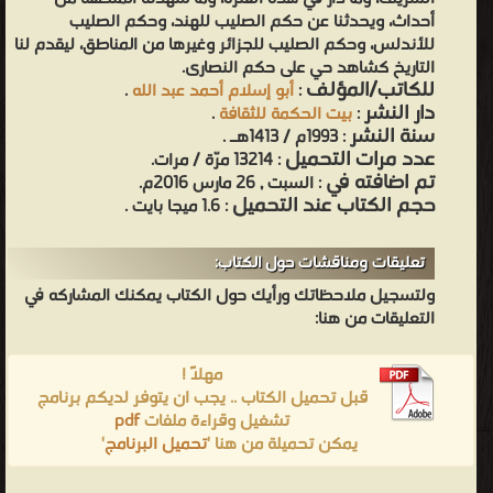
أحداث، ويحدثنا عن حكم الصليب للهند، وحكم الصليب
للأندلس، وحكم الصليب للجزائر وغيرها من المناطق، ليقدم لنا
التاريخ كشاهد حي على حكم النصارى.
للكاتب/المؤلف
:
أبو إسلام أحمد عبد الله
.
دار النشر
:
بيت الحكمة للثقافة
.
سنة النشر
: 1993م / 1413هـ .
عدد مرات التحميل
: 13214 مرّة / مرات.
تم اضافته في
: السبت , 26 مارس 2016م.
حجم الكتاب عند التحميل
: 1.6 ميجا بايت .
تعليقات ومناقشات حول الكتاب:
ولتسجيل ملاحظاتك ورأيك حول الكتاب يمكنك المشاركه في
التعليقات من هنا:
مهلاً !
قبل تحميل الكتاب .. يجب ان يتوفر لديكم برنامج
تشغيل وقراءة ملفات
pdf
يمكن تحميلة من هنا '
تحميل البرنامج
'