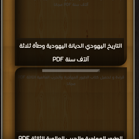
آلآف سنة PDF مجانا
التاريخ اليهودي الديانة اليهودية وطأة ثلاثة
آلآف سنة PDF
قراءة و تحميل كتاب الطيور المهاجرة والحرب العالمية الثالثة PDF
مجانا