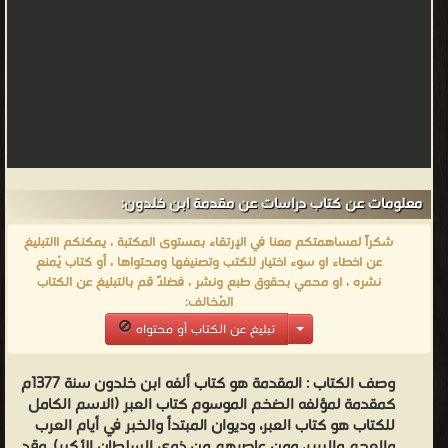
العمران البشري على الجملة وأصنافه وقسطه من الأرض. الباب الثاني: في
العمران البدوي وذكر القبائل والأمم الوحشية. الباب الثالث: في الدول
والخلافة والملك وذكر المراتب
السّلطانية.
الباب
الرابع:
في
العمران
معلومات عن كتاب دراسات عن مقدمة ابن خلدون:
الحضري
شكراً لمساهمتكم معنا في الإرتقاء بمستوى المكتبة ، يمكنكم االتبليغ
والبلدان
عن اخطاء او سوء اختيار للكتب وتصنيفها ومحتواها ، أو كتاب يُمنع
والأمصار.
نشره ، او محمي بحقوق طبع ونشر ، فضلاً قم بالتبليغ عن الكتاب
الباب
المُخالف:
الخامس:
تبليغ عن الكتاب أو محتواه
في
الصنائع
وصف الكتاب :
المقدمة هو كتاب ألفه ابن خلدون سنة 1377م
كمقدمة لمؤلفه الضخم الموسوم كتاب العبر (الاسم الكامل
والمعاش
للكتاب هو كتاب العبر، وديوان المبتدأ والخبر في أيام العرب
والكسب
والعجم والبربر، ومن عاصرهم من ذوي السلطان الأكبر). وقد