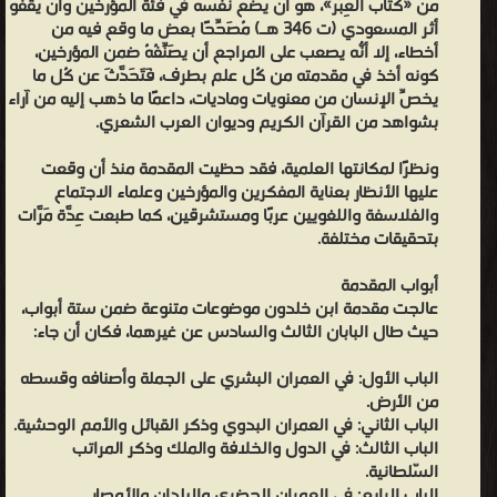
من «كتاب العِبَر»، هو أن يضع نفسه في فئة المؤرخين وأن يقفو
أثر المسعودي (ت 346 هـ) مُصَحِّحًا بعض ما وقع فيه من
أخطاء، إلا أنّه يصعب على المراجع أن يُصَنِّفُهُ ضمن المؤرخين،
كونه أخذ في مقدمته من كُل علم بطرف، فَتَحَدَّثَ عن كُل ما
يخصّ الإنسان من معنويات وماديات، داعِمًا ما ذهب إليه من آراء
بشواهد من القرآن الكريم وديوان العرب الشعري.
ونظرًا لمكانتها العلمية، فقد حظيت المقدمة منذ أن وقعت
عليها الأنظار بعناية المفكرين والمؤرخين وعلماء الاجتماع
والفلاسفة واللغويين عربًا ومستشرقين، كما طبعت عِدَّة مَرَّات
بتحقيقات مختلفة.
أبواب المقدمة
عالجت مقدمة ابن خلدون موضوعات متنوعة ضمن ستة أبواب،
حيث طال البابان الثالث والسادس عن غيرهما، فكان أن جاء:
الباب الأول: في العمران البشري على الجملة وأصنافه وقسطه
من الأرض.
الباب الثاني: في العمران البدوي وذكر القبائل والأمم الوحشية.
الباب الثالث: في الدول والخلافة والملك وذكر المراتب
السّلطانية.
الباب الرابع: في العمران الحضري والبلدان والأمصار.