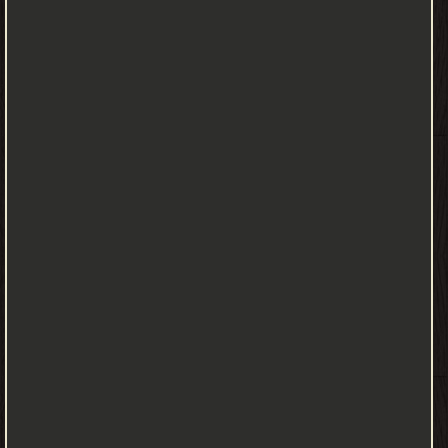
والخبر، في أيام العرب والعجم والبربر، ومن عاصرهم من ذوي السلطان
الأكبر" من سبعة أجزاء والجزء الثامن للفهارس، وهو عبارة عن محاولة
إسلامية لفهم التاريخ العالمي ويعتبر من أوائل الكتب التي تهتم بعلم
المجتمع. وقد ترجم إلى العديد من اللغات الحية، وعليه ترتكز مكانة ابن
خلدون وشهرته. ولئن كان مسعى ابن خلدون من المقدمة، وهي الجزء
الأول من «كتاب العِبَر»، هو أن يضع نفسه في فئة المؤرخين وأن يقفو
أثر المسعودي (ت 346 هـ) مُصَحِّحًا بعض ما وقع فيه من أخطاء، إلا
أنّه يصعب على المراجع أن يُصَنِّفُهُ ضمن المؤرخين، كونه أخذ في مقدمته
من كُل علم بطرف، فَتَحَدَّثَ عن كُل ما
يخصّ الإنسان من معنويات وماديات، داعِمًا ما ذهب إليه من آراء
بشواهد من القرآن الكريم وديوان العرب الشعري. ونظرًا لمكانتها
العلمية، فقد حظيت المقدمة منذ أن وقعت عليها الأنظار بعناية
المفكرين والمؤرخين وعلماء الاجتماع والفلاسفة واللغويين عربًا
ومستشرقين، كما طبعت عِدَّة مَرَّات بتحقيقات مختلفة. أبواب المقدمة
عالجت مقدمة ابن خلدون موضوعات متنوعة ضمن ستة أبواب، حيث طال
البابان الثالث والسادس عن غيرهما، فكان أن جاء: الباب الأول: في