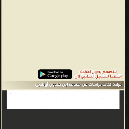
كونت. ويمكن تلخيص المقدمة في مجموعة نظريات وأسس وضعها ابن
خلدون لتجعل منه المؤسس الحقيقي لعلم الاجتماع على عكس ما يدعيه
علماء الغرب أن المؤسس الحقيقي هو الفرنسي أوغست كونت ومن
خلال قراءة المقدمة يمكن وضع ثلاثة مفاهيم أساسية تؤكد ذلك وهي
أن ابن خلدون في مقدمته بَيَّن أن المجتمعات البشرية تسير وتمضي
وفق قوانين محددة وهذه القوانين تسمح بقدر من التنبؤ بالمستقبل
إذا ما دُرست وفُقهت جيدًا، وأن هذا العلم (علم العمران كما أسماه) لا
يتأثر بالحوادث الفردية وإنما يتأثر بالمجتمعات ككل، وأَخيرًا أَكَّدَ ابن
خلدون أن هذه القوانين يمكن تطبيقها على مجتمعات تعيش في أزمنة
مختلفة بشرط أن تكون البُنى واحدة في جميعها، فَمَثَلًا المجتمع الزراعي
هو نفس المجتمع الزراعي بعد 100 سنة أو في العصر نفسه. وبهذا يكون
قراءة كتاب دراسات عن مقدمة ابن خلدون أونلاين
ابن خلدون هو من وضع الأسس الحقيقية لعلم الاجتماع. اعتبر ابن
خلدون مؤسّس علم الاجتماع وأوَّل من وضعه على أسسه الحديثة، وقد
توصل إلى نَظَريَّات باهرة في هذا العلم حول قوانين العمران ونظرية
العصبية، وبناء الدولة وأطوار عمارها وسقوطها. وقد سبقت آراؤه
ونظرياته ما تَوَصَّلَ إليه لاحقًا بعِدَّةِ قرون عدد من مشاهير العلماء
كالعالم الفرنسي أوغست كونت. يتكون " كتاب العِبَر وديوان المبتدأ