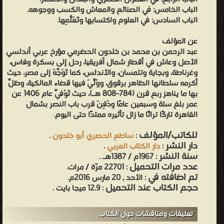
الباب الخامس: في الصنائع والمعاش والكسب ووجوهه.
الباب السادس: في العلوم واكتسابها وتَعَلُّمِها.
عن المؤلف
عبد الرحمن بن محمد بن خلدون الحضرمي مؤرخ عربي أندلسي
الأصل وعاش في أقطار شمال أفريقيا، رحل إلى بسكرة وفاس،
وغرناطة، وبجاية وتلمسان، والأندلس، كما تَوَجَّهَ إلى مصر، حيث
أكرمه سلطانها الظاهر برقوق، ووُلِّيَ فيها قضاء المالكية، وظلَّ
بها ما يناهز ربع قرن (784-808 هـ)، حيث تُوُفِّيَ عام 1406 عن
عمر بلغ ستة وسبعين عامًا ودُفِنَ قرب باب النصر بشمال
القاهرة تاركًا تراثًا ما زال تأثيره ممتدًا حتى اليوم.
للكاتب/المؤلف
:
ساطع الحصري أبو خلدون
.
دار النشر
:
دار الكتاب العربي
.
سنة النشر
: 1967م / 1387هـ .
عدد مرات التحميل
: 22701 مرّة / مرات.
تم اضافته في
: الأحد , 20 مارس 2016م.
حجم الكتاب عند التحميل
: 12.9 ميجا بايت .
تعليقات ومناقشات حول الكتاب: