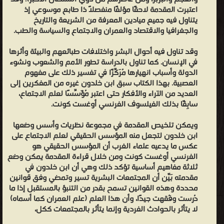
ووجوهه.
اعتبرت المقدمة لاحقًا مؤلفًا منفصلًا ذا طابع موسوعي إذ
يتناول فيه جميع ميادين المعرفة من الشريعة والتاريخ
الباب
والجغرافيا والاقتصاد والعمران والاجتماع والسياسة والطب.
السادس:
في
وقد تناول فيه أحوال البشر واختلافات طبائعهم والبيئة وأثرها
العلوم
في الإنسان. كما تناول بالدراسة تطور الأمم والشعوب ونشوء
الدولة وأسباب انهيارها مُرَكِّزًا في تفسير ذلك على مفهوم
واكتسابها
العصبية. بهذا الكتاب سبق ابن خلدون غيره من المفكرين إلى
وتَعَلُّمِها.
العديد من الآراء والأفكار حتى اعتبر مُؤَسِّسًا لعلم الاجتماع،
عن المؤلف عبد الرحمن بن محمد بن خلدون الحضرمي مؤرخ عربي
سابِقًا بذلك الفيلسوف الفرنسي أوغست كونت.
أندلسي الأصل وعاش في أقطار شمال أفريقيا، رحل إلى بسكرة وفاس،
ويمكن تلخيص المقدمة في مجموعة نظريات وأسس وضعها
وغرناطة، وبجاية وتلمسان، والأندلس، كما تَوَجَّهَ إلى مصر، حيث أكرمه
ابن خلدون لتجعل منه المؤسس الحقيقي لعلم الاجتماع على
سلطانها الظاهر برقوق، ووُلِّيَ فيها قضاء المالكية، وظلَّ بها ما يناهز ربع
عكس ما يدعيه علماء الغرب أن المؤسس الحقيقي هو
قرن (784-808 هـ)، حيث تُوُفِّيَ عام 1406 عن عمر بلغ ستة وسبعين عامًا
الفرنسي أوغست كونت ومن خلال قراءة المقدمة يمكن وضع
ثلاثة مفاهيم أساسية تؤكد ذلك وهي أن ابن خلدون في
ودُفِنَ قرب باب النصر بشمال القاهرة تاركًا تراثًا ما زال تأثيره ممتدًا حتى
مقدمته بَيَّن أن المجتمعات البشرية تسير وتمضي وفق قوانين
اليوم.
محددة وهذه القوانين تسمح بقدر من التنبؤ بالمستقبل إذا ما
ساطع الحصري أبو خلدون - ساطع الحُصْري (أبو خلدون) (5 آب 1879 -
دُرست وفُقهت جيدًا، وأن هذا العلم (علم العمران كما أسماه)
لا يتأثر بالحوادث الفردية وإنما يتأثر بالمجتمعات ككل،
‏24 كانون الأول 1968) مفكر سوري وأحد مؤسسي الفكر القومي العربي،
وهو أحد الدعاة والمصلحين القوميين الذين زخر بهم المشرق العربي