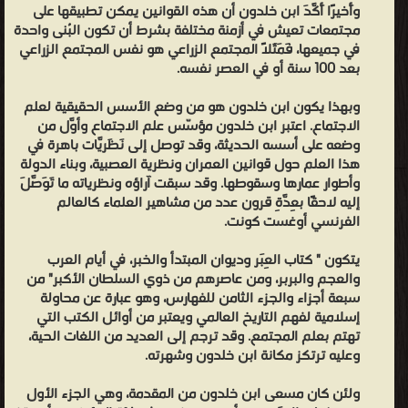
وأَخيرًا أَكَّدَ ابن خلدون أن هذه القوانين يمكن تطبيقها على
ممن تبنوا الدعوة إلى القومية العربية. ❰ له مجموعة من الإنجازات
مجتمعات تعيش في أزمنة مختلفة بشرط أن تكون البُنى واحدة
والمؤلفات أبرزها ❞ دراسات عن مقدمة ابن خلدون ❝ الناشرين : ❞ دار
في جميعها، فَمَثَلًا المجتمع الزراعي هو نفس المجتمع الزراعي
بعد 100 سنة أو في العصر نفسه.
الكتاب العربي ❝ ❱
من كتب التاريخ الإسلامي - مكتبة كتب التاريخ.
وبهذا يكون ابن خلدون هو من وضع الأسس الحقيقية لعلم
الاجتماع. اعتبر ابن خلدون مؤسّس علم الاجتماع وأوَّل من
وضعه على أسسه الحديثة، وقد توصل إلى نَظَريَّات باهرة في
هذا العلم حول قوانين العمران ونظرية العصبية، وبناء الدولة
وأطوار عمارها وسقوطها. وقد سبقت آراؤه ونظرياته ما تَوَصَّلَ
إليه لاحقًا بعِدَّةِ قرون عدد من مشاهير العلماء كالعالم
الفرنسي أوغست كونت.
يتكون " كتاب العِبَر وديوان المبتدأ والخبر، في أيام العرب
والعجم والبربر، ومن عاصرهم من ذوي السلطان الأكبر" من
سبعة أجزاء والجزء الثامن للفهارس، وهو عبارة عن محاولة
إسلامية لفهم التاريخ العالمي ويعتبر من أوائل الكتب التي
تهتم بعلم المجتمع. وقد ترجم إلى العديد من اللغات الحية،
وعليه ترتكز مكانة ابن خلدون وشهرته.
ولئن كان مسعى ابن خلدون من المقدمة، وهي الجزء الأول