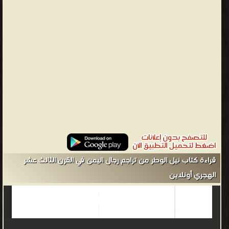
اليمن في القرن الثالث عشر الهجري ❝ ❞ تفسير غريب القرآن ❝ ❞ سبل
السلام الموصلة إلى بلوغ المرام ❝ ❞ مجموع الرسائل الفقهية للإمام
الصنعاني نسخة مصورة ❝ ❞ توضيح الأفكار شرح تنقيح الأنظار ت: أبو زيد
❝ ❞ نيل الوطر من تراجم رجال اليمن في القرن الثالث عشر الهجري ج2 ❝
الناشرين : ❞ دار ابن كثير ❝ ❞ المكتبة السلفية ❝ ❞ مطابع الوحيد ❝ ❱
من تاريخ اليمن كتب تاريخ العالم العربي - مكتبة كتب التاريخ.
قراءة كتاب نيل الوطر من تراجم رجال اليمن في القرن الثالث عشر
الهجري أونلاين