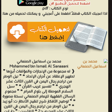
نوع الكتاب :
pdf.
اذا اعجبك الكتاب فضلاً اضغط على أعجبني
و يمكنك تحميله من هنا:
محمد بن اسماعيل الصنعاني
Mohammed bin Ismail Al Sanaaani
❰ له مجموعة من الإنجازات والمؤلفات أبرزها ❞
تطهير الإعتقاد عن أدران الإلحاد ❝ ❞ نيل الوطر
من تراجم رجال اليمن في القرن الثالث عشر
الهجري ❝ ❞ تفسير غريب القرآن ❝ ❞ سبل
السلام الموصلة إلى بلوغ المرام ❝ ❞ مجموع
الرسائل الفقهية للإمام الصنعاني نسخة مصورة
❝ ❞ توضيح الأفكار شرح تنقيح الأنظار ت: أبو زيد
❝ ❞ نيل الوطر من تراجم رجال اليمن في القرن
الثالث عشر الهجري ج2 ❝ الناشرين : ❞ دار ابن