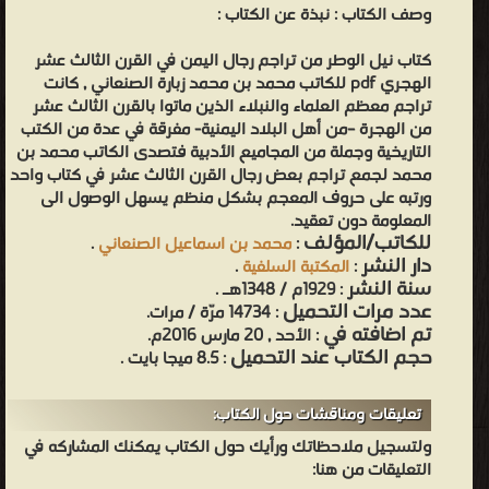
وصف الكتاب :
نبذة عن الكتاب :
كتاب نيل الوطر من تراجم رجال اليمن في القرن الثالث عشر
الهجري pdf للكاتب محمد بن محمد زبارة الصنعاني , كانت
تراجم معظم العلماء والنبلاء الذين ماتوا بالقرن الثالث عشر
من الهجرة –من أهل البلاد اليمنية- مفرقة في عدة من الكتب
التاريخية وجملة من المجاميع الأدبية فتصدى الكاتب محمد بن
محمد لجمع تراجم بعض رجال القرن الثالث عشر في كتاب واحد
ورتبه على حروف المعجم بشكل منظم يسهل الوصول الى
المعلومة دون تعقيد.
للكاتب/المؤلف
:
محمد بن اسماعيل الصنعاني
.
دار النشر
:
المكتبة السلفية
.
سنة النشر
: 1929م / 1348هـ .
عدد مرات التحميل
: 14734 مرّة / مرات.
تم اضافته في
: الأحد , 20 مارس 2016م.
حجم الكتاب عند التحميل
: 8.5 ميجا بايت .
تعليقات ومناقشات حول الكتاب:
ولتسجيل ملاحظاتك ورأيك حول الكتاب يمكنك المشاركه في
التعليقات من هنا: