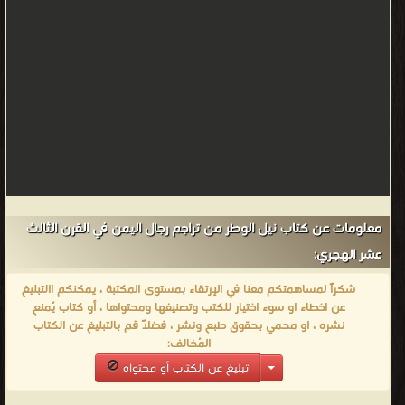
معلومات عن كتاب نيل الوطر من تراجم رجال اليمن في القرن الثالث
عشر الهجري:
شكراً لمساهمتكم معنا في الإرتقاء بمستوى المكتبة ، يمكنكم االتبليغ
عن اخطاء او سوء اختيار للكتب وتصنيفها ومحتواها ، أو كتاب يُمنع
نشره ، او محمي بحقوق طبع ونشر ، فضلاً قم بالتبليغ عن الكتاب
المُخالف:
تبليغ عن الكتاب أو محتواه