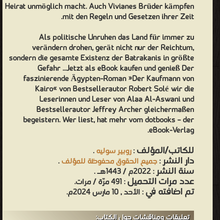
❝ الناشرين : ❞ المركز القومي للترجمة ❝ ❱
Heirat unmöglich macht. Auch Vivianes Brüder kämpfen
من كتب تاريخ مصر - مكتبة كتب التاريخ.
mit den Regeln und Gesetzen ihrer Zeit.
Als politische Unruhen das Land für immer zu
verändern drohen, gerät nicht nur der Reichtum,
sondern die gesamte Existenz der Batrakanis in größte
Gefahr …Jetzt als eBook kaufen und genieß Der
faszinierende Ägypten-Roman »Der Kaufmann von
Kairo« von Bestsellerautor Robert Solé wir die
Leserinnen und Leser von Alaa Al-Aswani und
Bestsellerautor Jeffrey Archer gleichermaßen
begeistern. Wer liest, hat mehr vom dotbooks – der
eBook-Verlag.
للكاتب/المؤلف
:
روبير سوليه
.
دار النشر
:
جميع الحقوق محفوظة للمؤلف
.
سنة النشر
: 2022م / 1443هـ .
عدد مرات التحميل
: 491 مرّة / مرات.
تم اضافته في
: الأحد , 10 مارس 2024م.
تعليقات ومناقشات حول الكتاب: