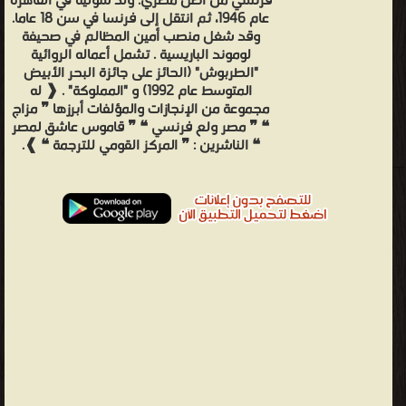
فرنسي من أصل مصري. ولد سوليه في القاهرة
عام 1946، ثم انتقل إلى فرنسا في سن 18 عاما.
وقد شغل منصب أمين المظالم في صحيفة
لوموند الباريسية . تشمل أعماله الروائية
"الطربوش" (الحائز على جائزة البحر الأبيض
المتوسط ​​عام 1992) و "المملوكة" . ❰ له
مجموعة من الإنجازات والمؤلفات أبرزها ❞ مزاج
❝ ❞ مصر ولع فرنسي ❝ ❞ قاموس عاشق لمصر
❝ الناشرين : ❞ المركز القومي للترجمة ❝ ❱.