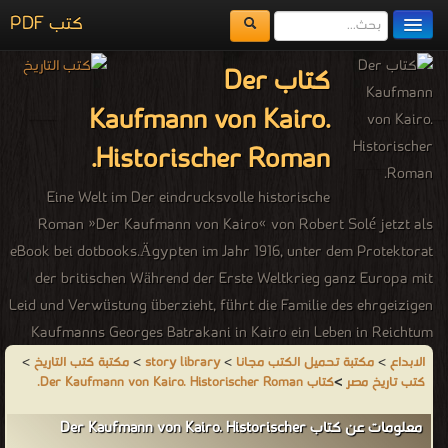
كتب PDF
مكتبة الكتب
كتاب Der
المكتبات
Kaufmann von Kairo.
يُقرأ حالياً
Historischer Roman.
الفهرس
Eine Welt im Der eindrucksvolle historische
اضف كتاب
Roman »Der Kaufmann von Kairo« von Robert Solé jetzt als
eBook bei dotbooks.Ägypten im Jahr 1916, unter dem Protektorat
der britischen Während der Erste Weltkrieg ganz Europa mit
Leid und Verwüstung überzieht, führt die Familie des ehrgeizigen
Kaufmanns Georges Batrakani in Kairo ein Leben in Reichtum
und Wohlstand. Doch das Glück der Batrakanis ist nicht so
الابداع
>
مكتبة تحميل الكتب مجانا
>
story library
>
مكتبة كتب التاريخ
>
كتب تاريخ مصر
>
كتاب Der Kaufmann von Kairo. Historischer Roman.
perfekt, wie es nach außen hin scheint – während Georges sich in
seiner Ehe mit der stillen Yolande heimlich nach deren schönen
معلومات عن كتاب Der Kaufmann von Kairo. Historischer
Schwester Maguy sehnt, verliebt sich seine Tochter Viviane in