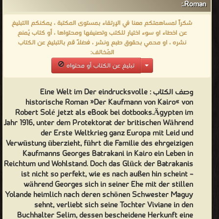
Roman.:
den Buchhalter Selim, dessen bescheidene Herkunft eine Heirat
unmöglich macht. Auch Vivianes Brüder kämpfen mit den Regeln
شكراً لمساهمتكم معنا في الإرتقاء بمستوى المكتبة ، يمكنكم االتبليغ
عن اخطاء او سوء اختيار للكتب وتصنيفها ومحتواها ، أو كتاب يُمنع
und Gesetzen ihrer Zeit. Als politische Unruhen das Land für
نشره ، او محمي بحقوق طبع ونشر ، فضلاً قم بالتبليغ عن الكتاب
immer zu verändern drohen, gerät nicht nur der Reichtum,
المُخالف:
sondern die gesamte Existenz der Batrakanis in größte Gefahr …
تبليغ عن الكتاب أو محتواه
Jetzt als eBook kaufen und genieß Der faszinierende Ägypten-
Roman »Der Kaufmann von Kairo« von Bestsellerautor Robert
وصف الكتاب :
Eine Welt im Der eindrucksvolle
Solé wir die Leserinnen und Leser von Alaa Al-Aswani und
historische Roman »Der Kaufmann von Kairo« von
Robert Solé jetzt als eBook bei dotbooks.Ägypten im
Bestsellerautor Jeffrey Archer gleichermaßen begeistern. Wer
Jahr 1916, unter dem Protektorat der britischen Während
liest, hat mehr vom dotbooks – der eBook-Verlag.
der Erste Weltkrieg ganz Europa mit Leid und
روبير سوليه - روبرت سوليه (مواليد 1946) صحفي وروائي فرنسي من
Verwüstung überzieht, führt die Familie des ehrgeizigen
Kaufmanns Georges Batrakani in Kairo ein Leben in
أصل مصري. ولد سوليه في القاهرة عام 1946، ثم انتقل إلى فرنسا في
Reichtum und Wohlstand. Doch das Glück der Batrakanis
سن 18 عاما. وقد شغل منصب أمين المظالم في صحيفة لوموند
ist nicht so perfekt, wie es nach außen hin scheint –
الباريسية . تشمل أعماله الروائية "الطربوش" (الحائز على جائزة البحر
während Georges sich in seiner Ehe mit der stillen
الأبيض المتوسط ​​عام 1992) و "المملوكة" . ❰ له مجموعة من الإنجازات
Yolande heimlich nach deren schönen Schwester Maguy
sehnt, verliebt sich seine Tochter Viviane in den
والمؤلفات أبرزها ❞ مزاج ❝ ❞ مصر ولع فرنسي ❝ ❞ قاموس عاشق لمصر
Buchhalter Selim, dessen bescheidene Herkunft eine