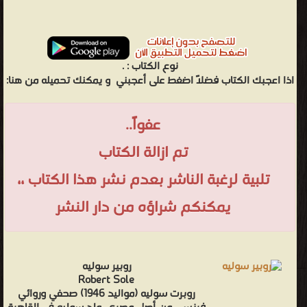
نوع الكتاب :
.
اذا اعجبك الكتاب فضلاً اضغط على أعجبني
و يمكنك تحميله من هنا:
عفواً..
تم ازالة الكتاب
تلبية لرغبة الناشر بعدم نشر هذا الكتاب ،،
يمكنكم شراؤه من دار النشر
روبير سوليه
Robert Sole
روبرت سوليه (مواليد 1946) صحفي وروائي