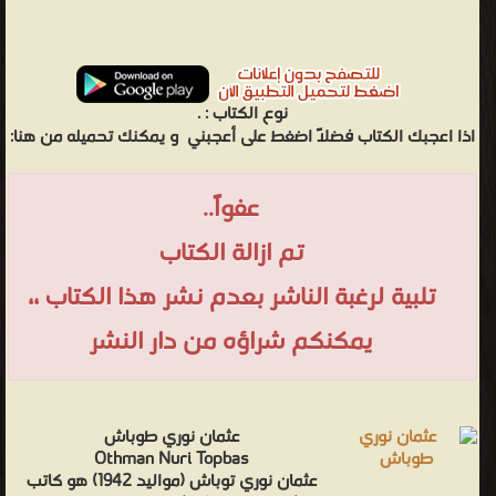
نوع الكتاب :
.
اذا اعجبك الكتاب فضلاً اضغط على أعجبني
و يمكنك تحميله من هنا:
عفواً..
تم ازالة الكتاب
تلبية لرغبة الناشر بعدم نشر هذا الكتاب ،،
يمكنكم شراؤه من دار النشر
عثمان نوري طوباش
Othman Nuri Topbas
عثمان نوري توباش (مواليد 1942) هو كاتب