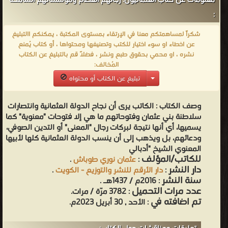
معلومات عن كتاب العثمانيون: رجالهم العظام ومؤسساتهم الشامخة
حضرة مولانا جلال الدين الرومي ❝ ❞ التصوف مجاهدة المسلم نفسه ❝
:
❞ تساؤلات حول التصوف ❝ ❞ الشخصية الفريدة: محمد رسول الله صلى
شكراً لمساهمتكم معنا في الإرتقاء بمستوى المكتبة ، يمكنكم االتبليغ
الله عليه وسلم ❝ ❞ السلسلة الذهبية - الطريقة النقشبندية ❝ الناشرين :
عن اخطاء او سوء اختيار للكتب وتصنيفها ومحتواها ، أو كتاب يُمنع
❞ دار الأرقم للنشر والتوزيع - الكويت ❝ ❱
نشره ، او محمي بحقوق طبع ونشر ، فضلاً قم بالتبليغ عن الكتاب
من كتب التاريخ الإسلامي - مكتبة كتب التاريخ.
المُخالف:
تبليغ عن الكتاب أو محتواه
وصف الكتاب :
الكاتب يرى أن نجاح الدولة العثمانية وانتصارات
سلاطنة بني عثمان وفتوحاتهم ما هي إلا فتوحات "معنوية" كما
يسميها، أي أنها نتيجة لبركات رجال "المعنى" أو التدين الصوفي،
ودعائهم، بل ويذهب إلى أن ينسب الدولة العثمانية كلها لأبيها
المعنوي الشيخ "أدبالي
للكاتب/المؤلف
:
عثمان نوري طوباش
.
دار النشر
:
دار الأرقم للنشر والتوزيع - الكويت
.
سنة النشر
: 2016م / 1437هـ .
عدد مرات التحميل
: 3782 مرّة / مرات.
تم اضافته في
: الأحد , 30 أبريل 2023م.