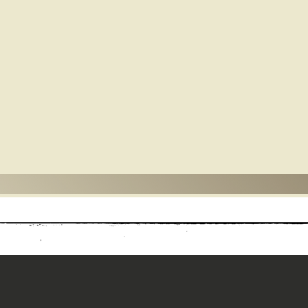
طورها ❝ ❞ المساجد ❝ ❞ الربا وخراب الدنيا ❝ ❞ التاريخ والمؤرخون دراسة في
 إلى فقه التاريخ ❝ ❞ معالم تاريخ المغرب والأندلس ❝ ❞ أطلس تاريخ الإس
لأموية 711-756م ❝ ❞ تاريخ قريش دراسة في تاريخ أصغر قبيلة عربية جعلها الإسلام أعظم قبيلة في
رشد ❝ ❞ مكتبة الثقافة الدينية ❝ ❞ الزهراء للإعلام العربي ❝ ❞ المكتبة التج