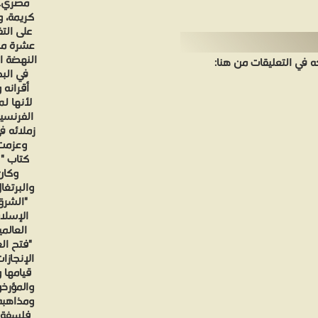
مصري. 
كريمة، و
على الت
عشرة من 
النهضة ا
في التعليقات من هنا:
أقرانه 
لأنها ل
الفرنسي
زملائه ف
وعزمت 
كتاب "
وكان
والبرتغا
"الشرق
الإسلا
العالم
الإنجازا
قيامها 
والمؤرخو
ومذاهبه
فلسفة ا