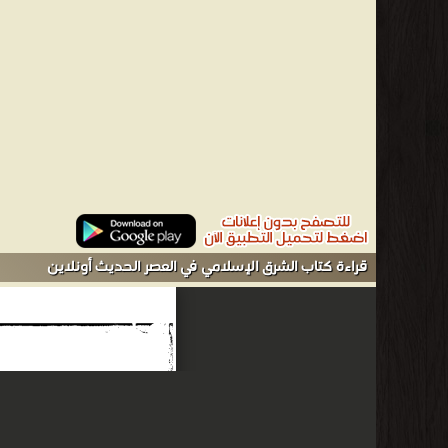
والمؤلفات أبرزها ❞ الحضارة .. دراسة في أصول وعوامل قيامها وت
عند أهل الغرب وأعلام كل مدرسة وبحث في فلسفة التاريخ ومدخل
الإسلامي إلى قيام الدولة ا
المعارف ❝ ❞ المجلس الوطني للثقافة والفنون والآداب ❝ ❞ مكتبة ال
الدار السعودية للنشر والتوزيع ❝ ❞ دار الإرشاد ❝ ❱
من كتب التاريخ الإسلامي - مكتبة كتب التاريخ.
قراءة كتاب الشرق الإسلامي في العصر الحديث أونلاين