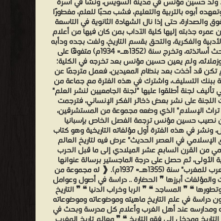
ولد حسين مؤنس في مدينة السويس، ونشأ في أسرة
تعهده أبوه بالتربية والتعليم، فشب محبًا للعلم، مفطورًا
فوق والصدارة، حتى إذا نال الشهادة الثانوية في التاسعة
عمره جذبته إليها كلية الآداب بمن كان فيها من أعلام
لأدبية والفكرية، والتحق بقسم التاريخ، ولفت بجده ودأبه
في البحث أساتذته، وتخرج سنة (1352هـ= 1934م) متفوقًا على
وزملائه، ولم يعين حسين مؤنس بعد تخرجه في الكلية؛
م تكن قد أخذت بعد بنظام المعيدين، فعمل مترجمًا عن
ة ببنك التسليف، واشترك في هذه الفترة مع جماعة من
ي تأليف لجنة أطلقوا عليها "لجنة الجامعيين لنشر العلم"
اللجنة على نشر بعض ذخائر الفكر الإنساني، فترجمت
 تراث الإسلام" الذي وضعه مجموعة من المستشرقين،
 نصيب حسين مؤنس ترجمة الفصل الخاص بإسبانيا
ل، ونشر في هذه الفترة أول مؤلفاته التاريخية وهو كتاب
 الإسلامي في العصر الحديث" عرض فيه لتاريخ العالم
مي من القرن السابع عشر الميلادي إلى ما قبل الحرب
ية الأولى، ثم حصل على درجة الماجستير برسالة عنوانها
"فتح العرب للمغرب" سنة (1355هـ= 1937م). ❰ له مجموعة من
ت والمؤلفات أبرزها ❞ الحضارة .. دراسة في أصول وعوامل
وتطورها ❝ ❞ المساجد ❝ ❞ الربا وخراب الدنيا ❝ ❞ التاريخ
ن دراسة في علم التاريخ ماهيته وموضوعاته وموضوعاته
 ومدارسه عند أهل الغرب وأعلام كل مدرسة وبحث في
لتاريخ ومدخل إلى فقه التاريخ ❝ ❞ معالم تاريخ المغرب