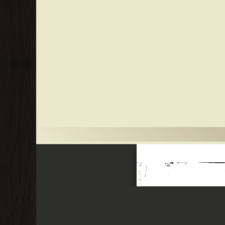
العالم الإسلامي من القرن السابع عشر الميلادي إلى ما قبل الحرب العالمية الأولى، ثم حصل على درجة الماجستير برسالة عنوانها "فتح العرب للمغرب" سنة (1355هـ= 1937م). ❰ له مجموعة من الإنجازات
 علم التاريخ ماهيته وموضوعاته وموضوعاته ومذاهبه ومدارسه
لام ❝ ❞ فجر الأندلس دراسة في تاريخ الأندلس من الفتح
 تاريخ البشر ❝ ❞ رحلة الأندلس حديث الفردوس الموعود ❝ الناشرين : ❞ دار
ارية الكبرى ❝ ❞ رابطة العالم الإسلامي ❝ ❞ دار الرشاد ❝ ❞