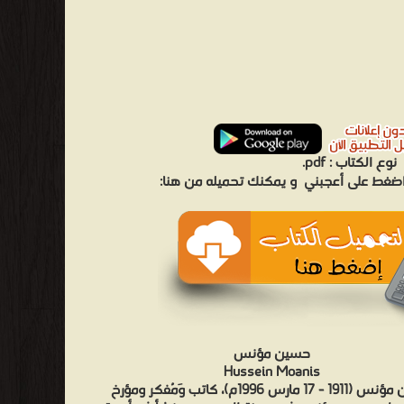
نوع الكتاب :
pdf.
 اضغط على أعجبني
و يمكنك تحميله من هنا:
حسين مؤنس
Hussein Moanis
حسين مؤنس (1911 - 17 مارس 1996م)، كاتب وَمُفكر ومؤرخ