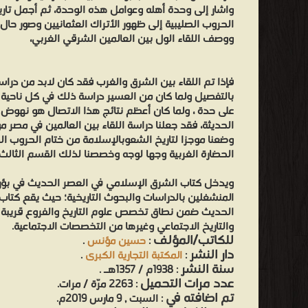
واشار إلى وحدة أهله وعوامل هذه الوحدة، ثم أجمل تاري
الحروب الصليبية إلى ظهور الأتراك العثمانيين وصور حال
ووصف اللقاء الول بين العالمين الشرقي الغربي،
فإذا تم اللقاء بين الشرق والغرب فقد كان لابد من دراسة
بالتفصيل ولما كان من العسير دراسة ذلك في كل ناحية 
على حدة ، ولما كان أعظم نتائج هذا الاتصال هو نهوض 
الحديثة، فقد جعلنا دراسة اللقاء بين العالمين في مصر
وضعنا موجزا لتاريخ الشعوبالإسلامة من ختام الحروب ال
الحضارة الغربية وجها لوجه وخصصنا لذلك القسم الثالث.
ويدخل كتاب الشرق الإسلامي في العصر الحديث في بؤرة 
المنشغلين بالدراسات والبحوث التاريخية؛ حيث يقع كتا
الحديث ضمن نطاق تخصص علوم التاريخ والفروع قريبة الص
والتاريخ الاجتماعي وغيرها من التخصصات الاجتماعية.
للكاتب/المؤلف
:
حسين مؤنس
.
دار النشر
:
المكتبة التجارية الكبرى
.
سنة النشر
: 1938م / 1357هـ .
عدد مرات التحميل
: 2263 مرّة / مرات.
تم اضافته في
: السبت , 9 مارس 2019م.