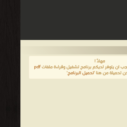
مهلاً !
يجب ان يتوفر لديكم برنامج تشغيل وقراءة ملفات
pdf
ن تحميلة من هنا '
تحميل البرنامج
'