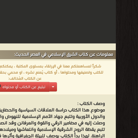
معلومات عن كتاب الشرق الإسلامي في العصر الحديث:
شكراً لمساهمتكم معنا في الإرتقاء بمستوى المكتبة ، يمكنكم اا
للكتب وتصنيفها ومحتواها ، أو كتاب يُمنع نشره ، او محمي بحقو
عن الكتاب المُخالف:
تبليغ عن الكتاب أو محتواه
وصف الكتاب :
موضوع هذا الكتاب دراسة العلاقات السياسية والحضاري
والدول الأوربية وتتبع جهاد الأمم الإسلامية للنهوض والل
وصلت إليه في مضامير الرقي والقوة والعرفانن وقد ان
تتبع يقظة الروح الشرقية الإسلامية وانتعاشها وميلاده
الراهنة. لهذا بدأ الكتاب بوصف للبيئة الجغرافية وأثرها