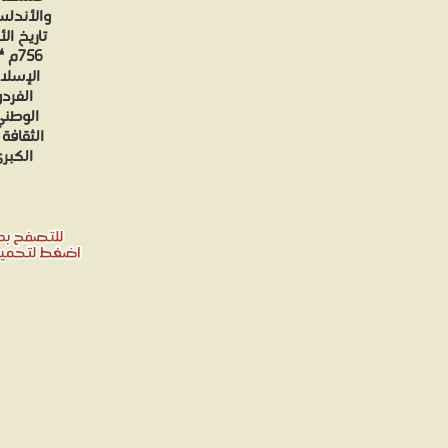
والأندلس
756
الإسلا
الفرد
الوطني
الثقافة 
الكبرى