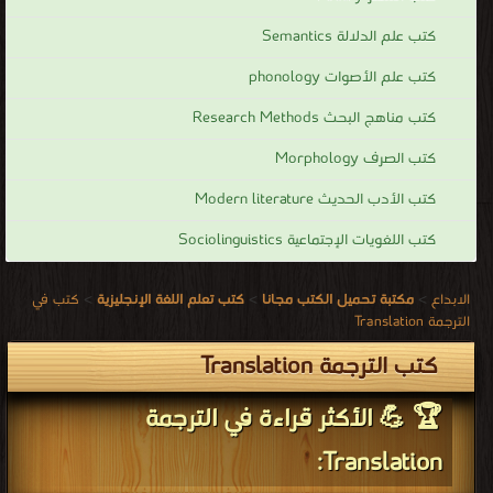
كتب علم الدلالة Semantics
كتب علم الأصوات phonology
كتب مناهج البحث Research Methods
كتب الصرف Morphology
كتب الأدب الحديث Modern literature
كتب اللغويات الإجتماعية Sociolinguistics
الابداع
>
مكتبة تحميل الكتب مجانا
>
كتب تعلم اللغة الإنجليزية
>
كتب في
الترجمة Translation
كتب الترجمة Translation
🏆 💪 الأكثر قراءة في الترجمة
Translation: