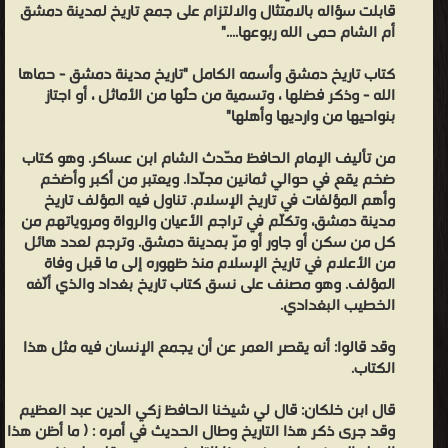
قابلت سؤاله بالامتثال والالتزام على جمع تاريخ لمدينة دمشق
أم الشام حمى الله ربوعها...."
كتاب تاريخ دمشق وأسمه الكامل "تاريخ مدينة دمشق - حماها
الله - وذكر فضلها ، وتسمية من حلٌَها من الأماثل ، أو اجتاز
بنواحيها من وارديها وأهلها"
من تأليف الإمام الحافظ محّدث الشام ابن عساكر. وهو كتاب
ضخم يقع في حوالي ثمانين مجلّدا. ويعتبر من أكبر وأضخم
وأهم المؤلفات في تاريخ الإسلام. تناول فيه المؤلف تاريخ
مدينة دمشق، وتكلّم في تراجم الأعيان والرواة ومروياتهم من
كل من سكن أو جاور أو مرّ بمدينة دمشق. وترجم لعدد هائل
من الأعلام في تاريخ الإسلام منذ ظهوره إلى ما قبل وفاة
المؤلف. وهو مصنف على نسق كتاب تاريخ بغداد والذي ألّفه
الخطيب البغدادي.
وقد قالوا: أنه يقصر العمر عن أن يجمع الإنسان فيه مثل هذا
الكتاب.
قال ابن خلكان: قال لي شيخنا الحافظ زكي الدين عبد العظيم
وقد جرى ذكر هذا التاريخ وطال الحديث في أمره : ( ما أظن هذا