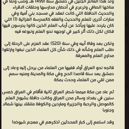
ولد هذا العالم الجليل في دمشق سنة (499) هـ وشب ونما في
للثقافة والعلوم ❝ ❞ دار الفكر المعاصر ❝ ❞ دار الفكر ناشرون وموزعون ❝
مناخها الصافي وترعرع في أحضان مدارسها وحلقات الاقراء
❞ دار سنابل للتحقيق والطباعة والنشر ❝ ❞ المجلس الاعلي للشئون
والحديث الحافلة التي كانت تعقد في مسجد بني أمية وفي
الاسلاميه-البحرين- ❝ ❱
منارات أخرى للعلم والحديث والفقه كالمدرسة الغزالية (1) التي
كان يتردد عليها ويأخذ عن أرباب العلم الذين كانوا يدرسون فيها
من تاريخ مدينة دمشق كتب تاريخ العالم العربي - مكتبة كتب التاريخ.
فكان لكل ذلك أثر كبير في توجهه نحو العلم ونبوغه فيه
ولكن بعد وفاة أبيه وفي سنة (520) عقد العزم على الرحلة إلى
طلب العلم وشأنه في ذلك شأن كل العلماء الذين نبغوا وارتقوا
مدارج العلم والمعرفة
فاتجه نحو العراق أولا ففيها من العلماء من يرحل إليه وعاد إلى
دمشق بعد سنة قاصدا الحج وفي مكة والمدينة ومنيه سمع
ممن لقي من العلماء وحدث بمكة
ثم عاد من مكة ميمما شطر العراق ثانية فأقام في العراق خمس
سنين في بغداد وسائر مدن العراق وكانت حافلة بشيوخ العلم
كالموصل والرحبة والجزيرة وماردين والكوفة متنقلا بينها شمالا
وجنوبا
وقد استمع إلى كبار المحدثين (ذكرهم في معجم شيوخه)