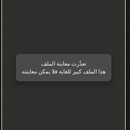
بالعلم والفقه والحديث والقضاء والفتيا ولد هذا العالم الجليل في دمشق
سنة (499) هـ وشب ونما في مناخها الصافي وترعرع في أحضان مدارسها
وحلقات الاقراء والحديث الحافلة التي كانت تعقد في مسجد بني أمية
وفي منارات أخرى للعلم والحديث والفقه كالمدرسة الغزالية (1) التي كان
يتردد عليها ويأخذ عن أرباب العلم الذين كانوا يدرسون فيها فكان لكل
ذلك أثر كبير في توجهه نحو العلم ونبوغه فيه ولكن بعد وفاة أبيه وفي
سنة (520) عقد العزم على الرحلة إلى طلب العلم وشأنه في ذلك شأن
كل العلماء الذين نبغوا وارتقوا مدارج العلم والمعرفة فاتجه نحو العراق
أولا ففيها من العلماء من يرحل إليه وعاد إلى دمشق بعد سنة قاصدا
الحج وفي مكة والمدينة ومنيه سمع ممن لقي من العلماء وحدث بمكة
ثم عاد من مكة ميمما شطر العراق ثانية فأقام في العراق خمس سنين
في بغداد وسائر مدن العراق وكانت حافلة بشيوخ العلم كالموصل
والرحبة والجزيرة وماردين والكوفة متنقلا بينها شمالا وجنوبا وقد استمع
إلى كبار المحدثين (ذكرهم في معجم شيوخه) وينهي رحلته العلمية هذه
ويعود إلى بغداد ومنها إلى دمشق بعد أن استنفد ما عند علماء بغداد
وشيوخها وضمنه صدره وصحائفه وفي دمشق أخذ يستعد لرحلة جديدة