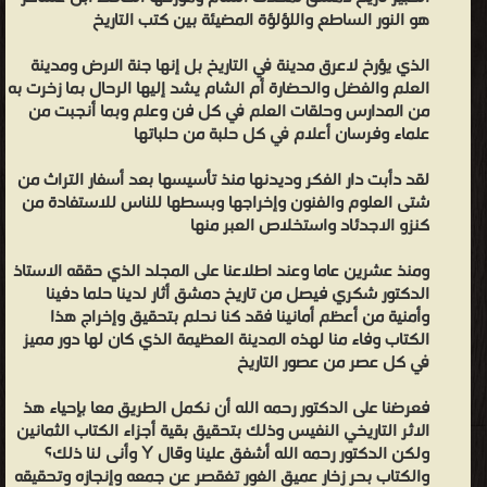
حوالي ثمانين مجلّدا. ويعتبر من أكبر وأضخم وأهم المؤلفات في تاريخ
هو النور الساطع واللؤلؤة المضيئة بين كتب التاريخ
الإسلام. تناول فيه المؤلف تاريخ مدينة دمشق، وتكلّم في تراجم الأعيان
الذي يؤرخ لاعرق مدينة في التاريخ بل إنها جنة الارض ومدينة
والرواة ومروياتهم من كل من سكن أو جاور أو مرّ بمدينة دمشق. وترجم
العلم والفضل والحضارة أم الشام يشد إليها الرحال بما زخرت به
لعدد هائل من الأعلام في تاريخ الإسلام منذ ظهوره إلى ما قبل وفاة
من المدارس وحلقات العلم في كل فن وعلم وبما أنجبت من
المؤلف. وهو مصنف على نسق كتاب تاريخ بغداد والذي ألّفه الخطيب
علماء وفرسان أعلام في كل حلبة من حلباتها
البغدادي. وقد قالوا: أنه يقصر العمر عن أن يجمع الإنسان فيه مثل هذا
لقد دأبت دار الفكر وديدنها منذ تأسيسها بعد أسفار التراث من
الكتاب. قال ابن خلكان: قال لي شيخنا الحافظ زكي الدين عبد العظيم
شتى العلوم والفنون وإخراجها وبسطها للناس للاستفادة من
وقد جرى ذكر هذا التاريخ وطال الحديث في أمره : ( ما أظن هذا الرجل إلا
كنزو الاجدئاد واستخلاص العبر منها
عزم على وضع هذا التاريخ من يوم عقل على نفسه وشرع في الجمع من
ومنذ عشرين عاما وعند اطلاعنا على المجلد الذي حققه الاستاذ
ذلك الوقت وإلا فالعمر يقصر عن أن يجمع الإنسان مثل هذا الكتاب ).
الدكتور شكري فيصل من تاريخ دمشق أثار لدينا حلما دفينا
ولهذا الكتاب قيمة أدبية كبرى - إلى جانب قيمته التاريخية - لعنايته
وأمنية من أعظم أمانينا فقد كنا نحلم بتحقيق وإخراج هذا
بتراجم الشعراء وذكر أخبارهم وأشعارهم .. وقيل أن المؤلف كاد أن
الكتاب وفاء منا لهذه المدينة العظيمة الذي كان لها دور مميز
في كل عصر من عصور التاريخ
ينصرف عن إنجازه وإتمامه، لولا أن خبر هذا الكتاب تناهى إلى أسماع "نور
الدين محمود" ملك دمشق و حلب فبعث إلى الحافظ ابن عساكر يشحذ
فعرضنا على الدكتور رحمه الله أن نكمل الطريق معا بإحياء هذ
همته ويقوي من عزيمته، فعاد إلى الكتاب وأتمه سنة (559هـ = 1163)،
الاثر التاريخي النفيس وذلك بتحقيق بقية أجزاء الكتاب الثمانين
ولكن الدكتور رحمه الله أشفق علينا وقال Y وأنى لنا ذلك؟
ثم قام ولده القاسم بتنقيحه وترتيبه في صورته النهائية تحت بصر أبيه
والكتاب بحر زخار عميق الغور تغقصر عن جمعه وإنجازه وتحقيقه
وعنايته، حتى إذا فرغ منه سنة 565هـ = 1169 قرأه على أبيه قراءة أخيرة،