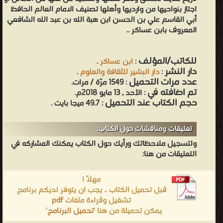
اجتاز بنواحيها من وارديها وأهلها تصنيف الامام العالم الحافظ
أبي القاسم علي بن الحسن ابن هبة الله بن عبد الله الشافعي
المعروف بابن عساكر ..
للكاتب/المؤلف
:
ابن عساكر
.
دار النشر
:
دار البشير للثقافة والعلوم
.
عدد مرات التحميل
: 1549 مرّة / مرات.
تم اضافته في
: الأحد , 13 مايو 2018م.
حجم الكتاب عند التحميل
: 49.7 ميجا بايت .
تعليقات ومناقشات حول الكتاب:
ولتسجيل ملاحظاتك ورأيك حول الكتاب يمكنك المشاركه في
التعليقات من هنا:
مهلاً !
قبل تحميل الكتاب .. يجب ان يتوفر لديكم برنامج
تشغيل وقراءة ملفات
pdf
يمكن تحميلة من هنا '
تحميل البرنامج
'