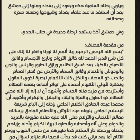
وينهي رحلته العلمية هذه ويعود إلى بغداد ومنها إلى دمشق
بعد أن استنفد ما عند علماء بغداد وشيوخها وضمنه صدره
وصحائفه
وفي دمشق أخذ يستعد لرحلة جديدة في طلب الحدي
من مقدمة المصنف:
"بسم الله الرحمن الرحيم ربنا أتمم لنا نورنا واغفر لنا إنك على
كل شئ قدير الحمد لله خالق الأرواح وبارئ الأجسام وفالق
الأصباح بالضياء بعد غسق الظلام ورازق الطيور والإنس والجن
والوحوش والأنعام وفاتق السماء والأرض عن قطر الغمام
والحب ذو العصف والنخل ذات الأكمام تبصرة لذوي العقول
وتذكرة لأولي الأفهام أحمده على تواتر أنعامه بنعمه العظام
وأستزيده من مزيد مننه الجسام وأشهد أن لا إله إلا الله محيي
العظام ذو الطول والعزة والبقاء والجلال والإكرام وأشهد أن
محمدا عبده الصادق الكلام الداعي بإذنه إلى اتباع شريعة
الإسلام الماحي بنبوته عباد الأوثان والأصنام الماحق برسالته
معالم الأنصاب والأزلام صلى الله عليه صلاة مقرونة بالمزيد
والدوام وعلى آله وأصحابه وأنصاره البررة الكرام وأحله وإياهم
بفضله ورحمته دار السلام كما طهرهم من دنس العيوب ووضر
الآثام أما بعد فإني كنت قد بدأت قديما بالاعتزام لسؤال من