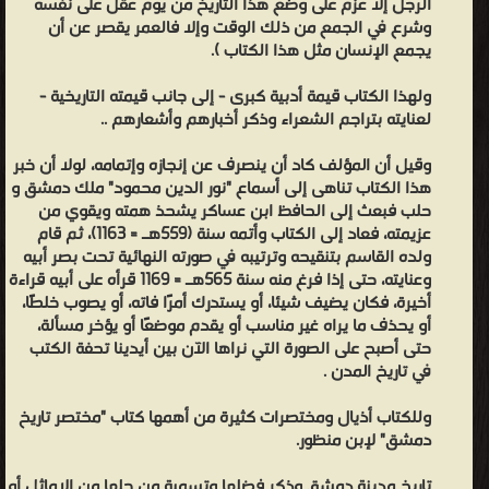
الرجل إلا عزم على وضع هذا التاريخ من يوم عقل على نفسه
وشرع في الجمع من ذلك الوقت وإلا فالعمر يقصر عن أن
يجمع الإنسان مثل هذا الكتاب ).
ولهذا الكتاب قيمة أدبية كبرى - إلى جانب قيمته التاريخية -
لعنايته بتراجم الشعراء وذكر أخبارهم وأشعارهم ..
وقيل أن المؤلف كاد أن ينصرف عن إنجازه وإتمامه، لولا أن خبر
هذا الكتاب تناهى إلى أسماع "نور الدين محمود" ملك دمشق و
حلب فبعث إلى الحافظ ابن عساكر يشحذ همته ويقوي من
عزيمته، فعاد إلى الكتاب وأتمه سنة (559هـ = 1163)، ثم قام
ولده القاسم بتنقيحه وترتيبه في صورته النهائية تحت بصر أبيه
وعنايته، حتى إذا فرغ منه سنة 565هـ = 1169 قرأه على أبيه قراءة
أخيرة، فكان يضيف شيئا، أو يستدرك أمرًا فاته، أو يصوب خلطًا،
أو يحذف ما يراه غير مناسب أو يقدم موضعًا أو يؤخر مسألة،
حتى أصبح على الصورة التي نراها الآن بين أيدينا تحفة الكتب
في تاريخ المدن .
وللكتاب أذيال ومختصرات كثيرة من أهمها كتاب "مختصر تاريخ
دمشق" لإبن منظور.
تاريخ مدينة دمشق وذكر فضلها وتسمية من حلها من الاماثل أو