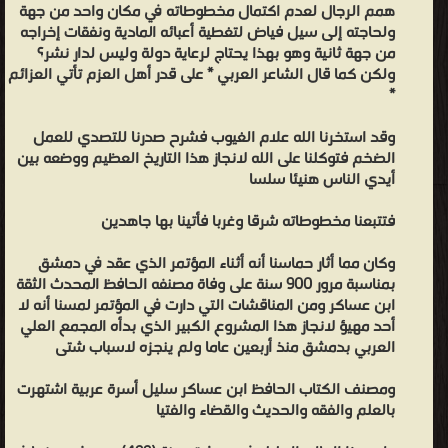
همم الرجال لعدم اكتمال مخطوطاته في مكان واحد من جهة
فكان يضيف شيئا، أو يستدرك أمرًا فاته، أو يصوب خلطًا، أو يحذف ما يراه
ولحاجته إلى سيل فياض لتغطية أعبائه المادية ونفقات إخراجه
غير مناسب أو يقدم موضعًا أو يؤخر مسألة، حتى أصبح على الصورة التي
من جهة ثانية وهو بهذا يحتاج لرعاية دولة وليس لدار نشر؟
ولكن كما قال الشاعر العربي * على قدر أهل العزم تأتي العزائم
نراها الآن بين أيدينا تحفة الكتب في تاريخ المدن . وللكتاب أذيال
*
ومختصرات كثيرة من أهمها كتاب "مختصر تاريخ دمشق" لإبن منظور.
تاريخ مدينة دمشق وذكر فضلها وتسمية من حلها من الاماثل أو اجتاز
وقد استخرنا الله علام الغيوب فشرح صدرنا للتصدي للعمل
الضخم فتوكلنا على الله لانجاز هذا التاريخ العظيم ووضعه بين
بنواحيها من وارديها وأهلها تصنيف الامام العالم الحافظ أبي القاسم علي
أيدي الناس هنيئا سلسا
بن الحسن ابن هبة الله بن عبد الله الشافعي المعروف بابن عساكر ..
ابن عساكر - ❰ له مجموعة من الإنجازات والمؤلفات أبرزها ❞ مدح
فتتبعنا مخطوطاته شرقا وغربا فأتينا بها جاهدين
التواضع وذم الكبر ❝ ❞ تاريخ مدينة دمشق (تاريخ دمشق) المجلد
وكان مما أثار حماسنا أنه أثناء المؤتمر الذي عقد في دمشق
الخامس والثلاثون ❝ ❞ المعجم المشتمل على ذكر أسماء شيوخ الأئمة
بمناسبة مرور 900 سنة على وفاة مصنفه الحافظ المحدث الثقة
النبل ❝ ❞ تاريخ مدينة دمشق (تاريخ دمشق) مجلد78 _77 ❝ ❞ تاريخ
ابن عساكر ومن المناقشات التي دارت في المؤتمر لمسنا أنه لا
مدينة دمشق (تاريخ دمشق) مجلد50 ❝ ❞ تاريخ مدينة دمشق (تاريخ
أحد مهيؤ لانجاز هذا المشروع الكبير الذي بدأه المجمع العلي
العربي بدمشق منذ أربعين عاما ولم ينجزه لاسباب شتى
دمشق) مجلد 1 ❝ ❞ تاريخ مدينة دمشق (تاريخ دمشق) المجلد الخامس
❝ ❞ تاريخ مدينة دمشق (تاريخ دمشق) المجلد الرابع ❝ ❞ تاريخ مدينة
ومصنف الكتاب الحافظ ابن عساكر سليل أسرة عربية اشتهرت
دمشق (تاريخ دمشق) المجلد السادس والثلاثون ❝ الناشرين : ❞
بالعلم والفقه والحديث والقضاء والفتيا
مؤسسة الرسالة ❝ ❞ دار الفكر للطباعة والنشر بسوريا ❝ ❞ دار البشير